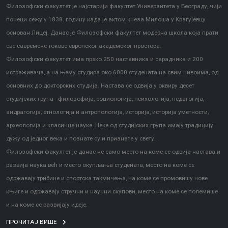
Филозофски факултет је најстарији факултет Универзитета у Београду, чији
почеци сежу у 1838. годину када је актом кнеза Милоша у Крагујевцу
основан Лицеј. Данас је Филозофски факултет модерна школа која прати
све савремене токове европског академског простора.
Филозофски факултет има преко 250 наставника и сарадника и 200
истраживача, а на њему студира око 6000 студената на свим нивоима, од
основних до докторских студија. Настава се одвија у оквиру десет
студијских група - филозофија, социологија, психологија, педагогија,
андрагогија, етнологија и антропологија, историја, историја уметности,
археологија и класичне науке. Неке од студијских група имају традицију
дужу од једног века и познате су и признате у свету.
Филозофски факултет је данас не само место на коме се одвија настава и
развија наука већ и место окупљања студената, место на коме се
одржавају трибине и спортска такмичења, на коме се промовишу нове
књиге и одржавају стручни и научни скупови, место на коме се полемише
и на коме се развијају идеје.
ПРОЧИТАЈ ВИШЕ