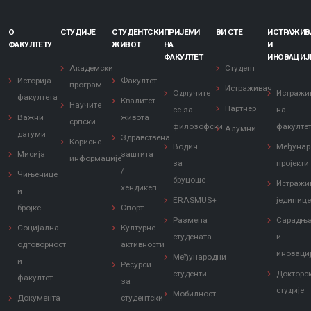
О
СТУДИЈЕ
СТУДЕНТСКИ
ПРИЈЕМИ
ВИ СТЕ
ИСТРАЖИ
ФАКУЛТЕТУ
ЖИВОТ
НА
И
ФАКУЛТЕТ
ИНОВАЦИЈ
Академски
Студент
Историја
Факултет
програм
Истраживач
Одлучите
Истражи
факултета
Квалитет
Научите
Партнер
се за
на
Важни
живота
српски
филозофски
факулте
Алумни
датуми
Здравствена
Корисне
Водич
Међунар
Мисија
заштита
информације
за
пројекти
/
Чињенице
бруцоше
Истражи
хендикеп
и
ERASMUS+
јединиц
бројке
Спорт
Размена
Сарадњ
Социјална
Културне
студената
и
одговорност
активности
иноваци
Међународни
и
Ресурси
студенти
Докторс
факултет
за
студије
Мобилност
Документа
студентски