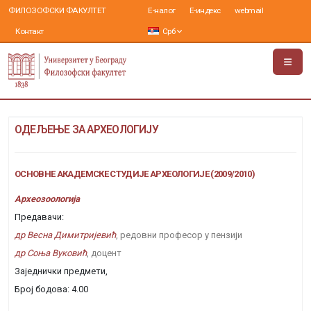
ФИЛОЗОФСКИ ФАКУЛТЕТ
Е-налог
Е-индекс
webmail
Контакт
Срб
ОДЕЉЕЊЕ ЗА АРХЕОЛОГИЈУ
ОСНОВНЕ АКАДЕМСКЕ СТУДИЈЕ АРХЕОЛОГИЈЕ (2009/2010)
Археозоологија
Предавачи:
др Весна Димитријевић
, редовни професор у пензији
др Соња Вуковић
, доцент
Заједнички предмети,
Број бодова: 4.00