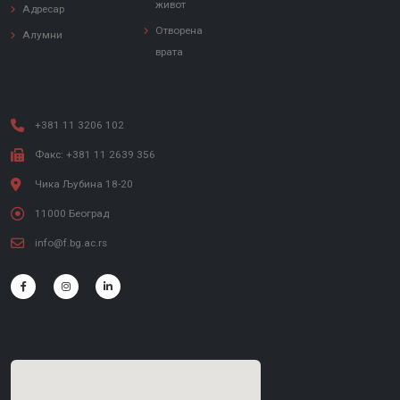
живот
Адресар
Отворена
Алумни
врата
+381 11 3206 102
Факс: +381 11 2639 356
Чика Љубина 18-20
11000 Београд
info@f.bg.ac.rs