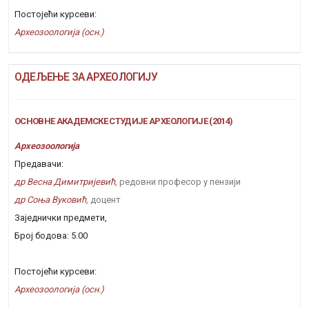
Постојећи курсеви:
Археозоологија (осн.)
ОДЕЉЕЊЕ ЗА АРХЕОЛОГИЈУ
ОСНОВНЕ АКАДЕМСКЕ СТУДИЈЕ АРХЕОЛОГИЈЕ (2014)
Археозоологија
Предавачи:
др Весна Димитријевић
, редовни професор у пензији
др Соња Вуковић
, доцент
Заједнички предмети,
Број бодова: 5.00
Постојећи курсеви:
Археозоологија (осн.)