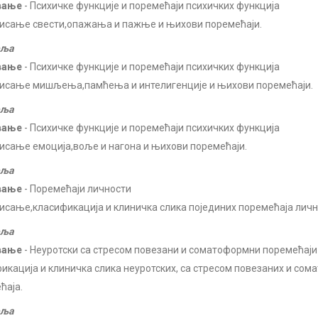
вање
- Психичке функције и поремећаји психичких функција
сање свести,опажања и пажње и њихови поремећаји.
еља
вање
- Психичке функције и поремећаји психичких функција
сање мишљења,памћења и интелигенције и њихови поремећаји.
еља
вање
- Психичке функције и поремећаји психичких функција
сање емоција,воље и нагона и њихови поремећаји.
еља
вање
- Поремећаји личности
сање,класификација и клиничка слика појединих поремећаја личн
еља
вање
- Неуротски са стресом повезани и соматоформни поремећаји
икација и клиничка слика неуротских, са стресом повезаних и со
ћаја.
еља