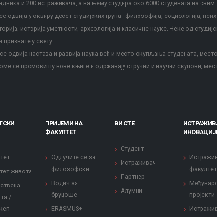
дника и 200 истраживача, а на њему студира око 6000 студената на свим
е одвија у оквиру десет студијских група - филозофија, социологија, псих
сторија, историја уметности, археологија и класичне науке. Неке од студијс
и признате у свету.
е одвија настава и развија наука већ и место окупљања студената, место
оме се промовишу нове књиге и одржавају стручни и научни скупови, мес
ТСКИ
ПРИЈЕМИ НА
ВИ СТЕ
ИСТРАЖИВ
ФАКУЛТЕТ
ИНОВАЦИЈ
Студент
тет
Одлучите се за
Истражи
Истраживач
филозофски
факултет
тет живота
Партнер
Водич за
Међунар
ствена
Алумни
бруцоше
пројекти
та /
кеп
ERASMUS+
Истражи