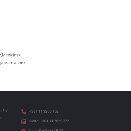
e,Medicinski
ија менталних
ша у
+381 11 3206 102
ог
Факс: +381 11 2639 356
Чика Љубина 18-20