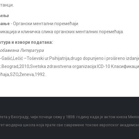
станци.
деља
вање
- Органски ментални поремећаји
икација и клиничка слика органских менталних поремећаја.
тура и извори података:
обавезна Литература
-Gašić,Lečić –Toševski ur.Psihijatrija,drugo dopunjeno i prošireno izdanj
et.Beograd,2010;Svetska zdravstvena organizacija:ICD-10 Класификац
ћаја,SZO,Ženeva,1992.
ета у Београду, чији почеци сежу у 1838. годину када је актом кнеза Мило
тет модерна школа која прати све савремене токове европског академск