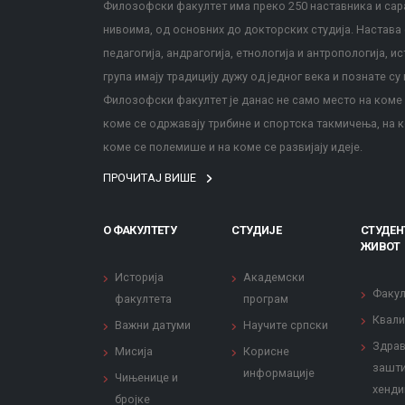
Филозофски факултет има преко 250 наставника и сара
нивоима, од основних до докторских студија. Настава с
педагогија, андрагогија, етнологија и антропологија, и
група имају традицију дужу од једног века и познате су 
Филозофски факултет је данас не само место на коме с
коме се одржавају трибине и спортска такмичења, на к
коме се полемише и на коме се развијају идеје.
ПРОЧИТАЈ ВИШЕ
О ФАКУЛТЕТУ
СТУДИЈЕ
СТУДЕН
ЖИВОТ
Историја
Академски
Факул
факултета
програм
Квали
Важни датуми
Научите српски
Здрав
Мисија
Корисне
зашти
информације
Чињенице и
хенди
бројке