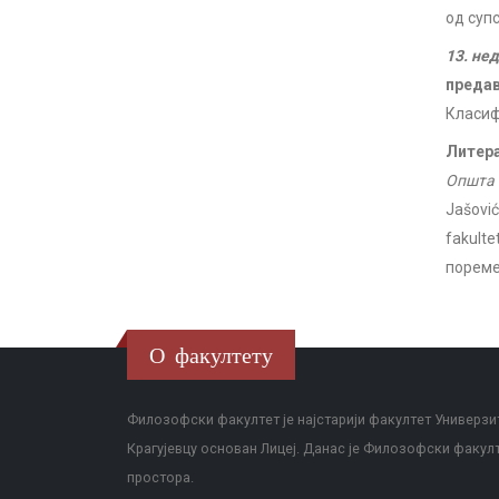
од суп
13. не
преда
Класиф
Литера
Општа 
Jašović
fakult
пореме
О факултету
Филозофски факултет је најстарији факултет Универзит
Крагујевцу основан Лицеј. Данас је Филозофски факул
простора.