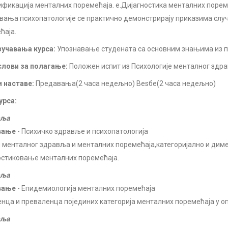
ификација менталних поремећаја. е.Дијагностика менталних пореме
вања психопатологије се практично демонстрирају приказима слу
ћаја.
учавања курса:
Упознавање студената са основним знањима из п
лови за полагање:
Положен испит из Психологије менталног здр
 наставе:
Предавања(2 часа недељно) Веѕбе(2 часа недељно)
урса:
еља
вање
- Психичко здравље и психопатологија
 менталног здравља и менталних поремећаја,категоријално и дим
остиковање менталних поремећаја.
еља
вање
- Епидемиологија менталних поремећаја
нца и преваленца појединих категорија менталних поремећаја у оп
еља