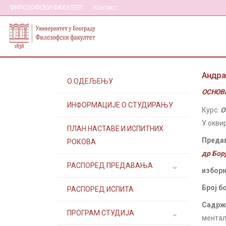
ФИЛОЗОФСКИ ФАКУЛТЕТ
Контакт
Андра
О ОДЕЉЕЊУ
ОСНОВН
ИНФОРМАЦИЈЕ О СТУДИРАЊУ
Курс:
О
У окви
ПЛАН НАСТАВЕ И ИСПИТНИХ
Преда
РОКОВА
др Бор
РАСПОРЕД ПРЕДАВАЊА
изборн
Број б
РАСПОРЕД ИСПИТА
Садржа
ПРОГРАМ СТУДИЈА
ментал