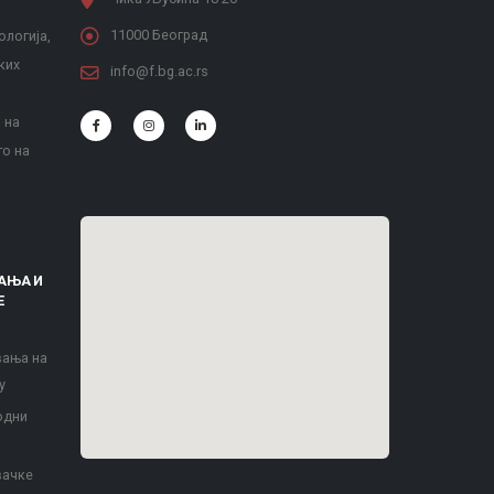
11000 Београд
ологија,
ких
info@f.bg.ac.rs
 на
то на
АЊА И
Е
вања на
у
одни
вачке