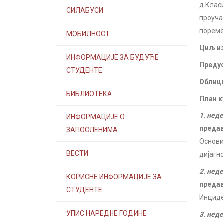
д.Клас
СИЛАБУСИ
проуча
пореме
МОБИЛНОСТ
Циљ из
ИНФОРМАЦИЈЕ ЗА БУДУЋЕ
Предус
СТУДЕНТЕ
Облици
БИБЛИОТЕКА
План к
1. нед
ИНФОРМАЦИЈЕ О
преда
ЗАПОСЛЕНИМА
Основи
ВЕСТИ
дијагн
2. нед
КОРИСНЕ ИНФОРМАЦИЈЕ ЗА
преда
СТУДЕНТЕ
Инциде
УПИС НАРЕДНЕ ГОДИНЕ
3. нед