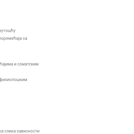
анутошћу
поремећаја са
ћајима и соматским
а физиолошким
ка слика ѕависности