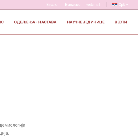
Е-налог
Е-индекс
webmail
Срб
ИС
ОДЕЉЕЊА - НАСТАВА
НАУЧНЕ ЈЕДИНИЦЕ
ВЕСТИ
идемиологија
ција.