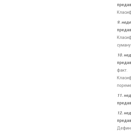
преда
Класиф
9. нед
преда
Класиф
суману
10. не
преда
факт.
Класиф
пореме
11. не
преда
12. не
преда
Дефини