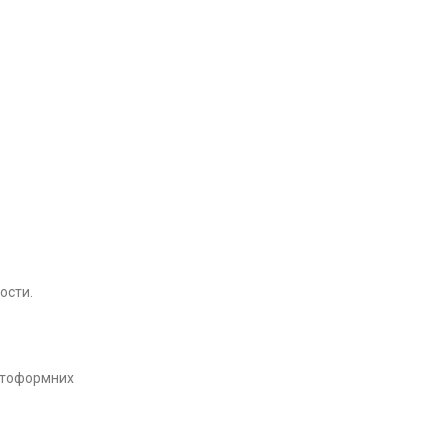
ости.
матоформних