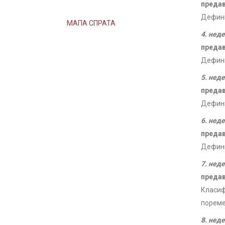
преда
Дефини
МАПА СПРАТА
4. нед
преда
Дефини
5. нед
преда
Дефини
6. нед
преда
Дефини
7. нед
преда
Класиф
пореме
8. нед