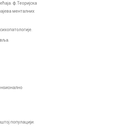
ћаја. ф.Теоријска
чајева менталних
сихопатологије.
авља.
енѕионално
штој популацији.