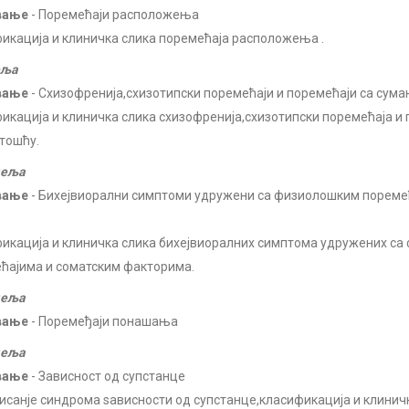
вање
- Поремећаји расположења
икација и клиничка слика поремећаја расположења .
еља
вање
- Схизофренија,схизотипски поремећаји и поремећаји са сум
икација и клиничка слика схизофренија,схизотипски поремећаја и 
тошћу.
деља
вање
- Бихејвиорални симптоми удружени са физиолошким пореме
икација и клиничка слика бихејвиоралних симптома удружених с
ћајима и соматским факторима.
деља
вање
- Поремеђаји понашања
деља
вање
- Зависност од супстанце
санје синдрома ѕависности од супстанце,класификација и клинич