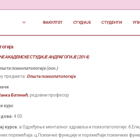
ФАКУЛТЕТ
СТУДИЈЕ
СТУДЕНТИ
УП
гогија
Е АКАДЕМСКЕ СТУДИЈЕ АНДРАГОГИЈЕ (2014)
пшта психопатологија (осн.)
ру предмета:
Општа психопатологија
вачи
јанка Батинић
, редовни професор
и курс
одова:
4.00
ј курса:
а.Одређење менталног здравља и психопатологије. б.Еп
них поремећаја. ц.Психичке функције и поремећаји психичких функ