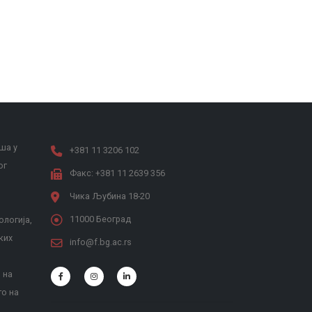
ша у
+381 11 3206 102
ог
Факс: +381 11 2639 356
Чика Љубина 18-20
11000 Београд
ологија,
ких
info@f.bg.ac.rs
 на
то на