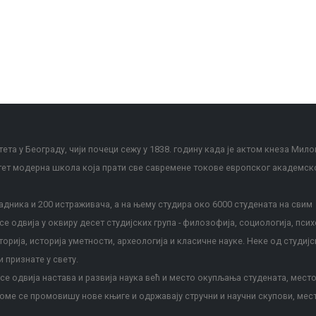
ета у Београду, чији почеци сежу у 1838. годину када је актом кнеза Мило
тет модерна школа која прати све савремене токове европског академск
дника и 200 истраживача, а на њему студира око 6000 студената на свим
е одвија у оквиру десет студијских група - филозофија, социологија, псих
сторија, историја уметности, археологија и класичне науке. Неке од студијс
и признате у свету.
е одвија настава и развија наука већ и место окупљања студената, место
оме се промовишу нове књиге и одржавају стручни и научни скупови, мес