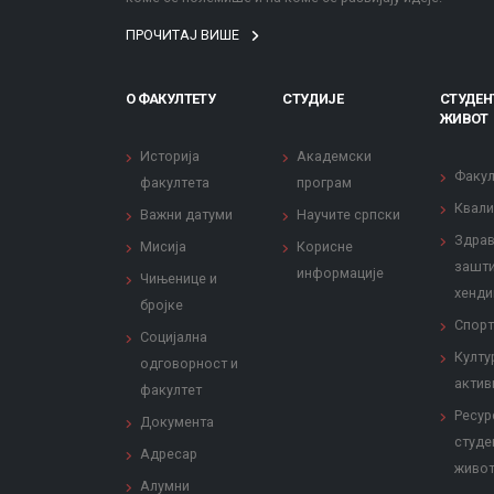
ПРОЧИТАЈ ВИШЕ
О ФАКУЛТЕТУ
СТУДИЈЕ
СТУДЕН
ЖИВОТ
Историја
Академски
Факул
факултета
програм
Квали
Важни датуми
Научите српски
Здрав
Мисија
Корисне
зашти
информације
Чињенице и
хенди
бројке
Спорт
Социјална
Култу
одговорност и
актив
факултет
Ресур
Документа
студе
Адресар
живо
Алумни