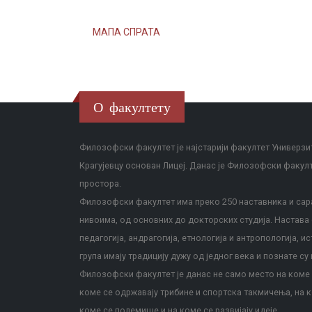
МАПА СПРАТА
О факултету
Филозофски факултет је најстарији факултет Универзит
Крагујевцу основан Лицеј. Данас је Филозофски факул
простора.
Филозофски факултет има преко 250 наставника и сара
нивоима, од основних до докторских студија. Настава с
педагогија, андрагогија, етнологија и антропологија, и
група имају традицију дужу од једног века и познате су 
Филозофски факултет је данас не само место на коме с
коме се одржавају трибине и спортска такмичења, на к
коме се полемише и на коме се развијају идеје.