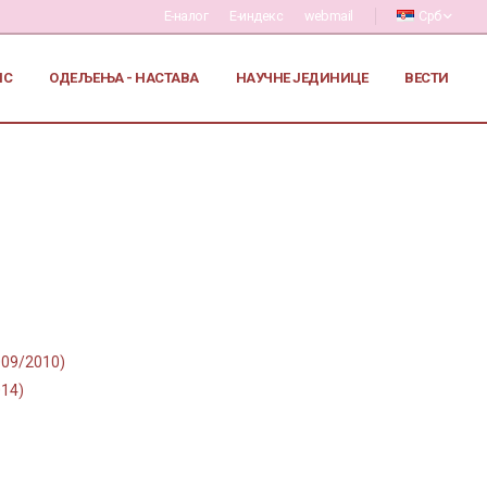
Е-налог
Е-индекс
webmail
Срб
ИС
ОДЕЉЕЊА - НАСТАВА
НАУЧНЕ ЈЕДИНИЦЕ
ВЕСТИ
009/2010)
014)