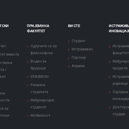
ТСКИ
ПРИЈЕМИ НА
ВИ СТЕ
ИСТРАЖИВ
ФАКУЛТЕТ
ИНОВАЦИЈ
Студент
тет
Одлучите се за
Истражи
Истраживач
филозофски
факултет
тет живота
Партнер
Водич за
Међунар
ствена
Алумни
бруцоше
пројекти
та /
кеп
ERASMUS+
Истражи
јединице
Размена
студената
Сарадња
рне
иновациј
ности
Међународни
студенти
Докторс
си за
студије
нтски
Мобилност
т