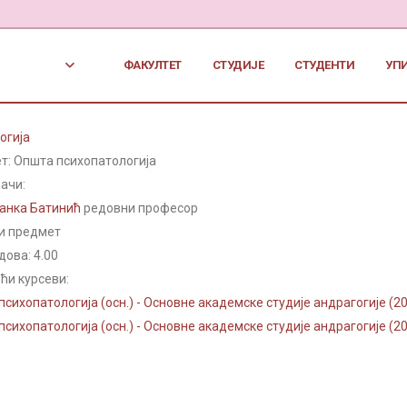
ФАКУЛТЕТ
СТУДИЈЕ
СТУДЕНТИ
УП
огија
т: Општа психопатологија
ачи:
јанка Батинић
редовни професор
и предмет
дова:
4.00
ћи курсеви:
сихопатологија (осн.) - Основне академске студије андрагогије (2
сихопатологија (осн.) - Основне академске студије андрагогије (2