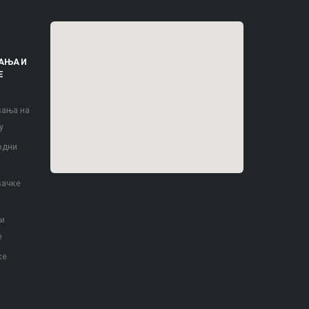
АЊА И
Е
вања на
у
одни
вачке
 и
е
ке