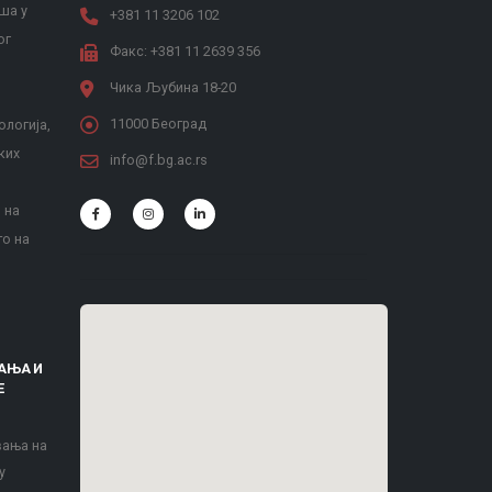
ша у
+381 11 3206 102
ог
Факс: +381 11 2639 356
Чика Љубина 18-20
11000 Београд
ологија,
ких
info@f.bg.ac.rs
 на
то на
АЊА И
Е
вања на
у