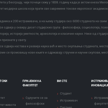
ета у Београду, чији почеци сежу у 1838. годину када је актом кнеза Мило
тет модерна школа која прати све савремене токове европског академск
дника и 200 истраживача, а на њему студира око 6000 студената на свим
е одвија у оквиру десет студијских група - филозофија, социологија, псих
сторија, историја уметности, археологија и класичне науке. Неке од студијс
и признате у свету.
е одвија настава и развија наука већ и место окупљања студената, место
оме се промовишу нове књиге и одржавају стручни и научни скупови, мес
ТСКИ
ПРИЈЕМИ НА
ВИ СТЕ
ИСТРАЖИВ
ФАКУЛТЕТ
ИНОВАЦИЈ
Студент
тет
Одлучите се за
Истражи
Истраживач
филозофски
факултет
тет живота
Партнер