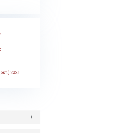
х
х
окт.) 2021