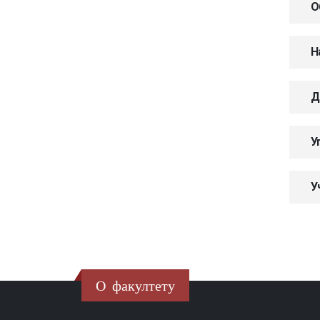
О
Н
Д
У
У
О факултету