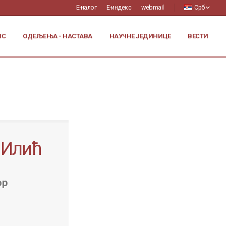
Е-налог
Е-индекс
webmail
Срб
ИС
ОДЕЉЕЊА - НАСТАВА
НАУЧНЕ ЈЕДИНИЦЕ
ВЕСТИ
 Илић
ор