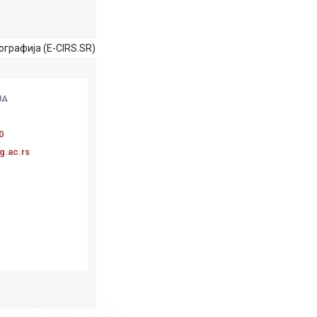
графија (E-CIRS.SR)
ЈА
0
g.ac.rs