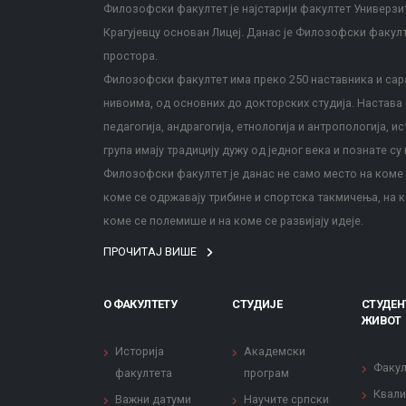
Филозофски факултет је најстарији факултет Универзит
Крагујевцу основан Лицеј. Данас је Филозофски факул
простора.
Филозофски факултет има преко 250 наставника и сара
нивоима, од основних до докторских студија. Настава с
педагогија, андрагогија, етнологија и антропологија, и
група имају традицију дужу од једног века и познате су 
Филозофски факултет је данас не само место на коме с
коме се одржавају трибине и спортска такмичења, на к
коме се полемише и на коме се развијају идеје.
ПРОЧИТАЈ ВИШЕ
О ФАКУЛТЕТУ
СТУДИЈЕ
СТУДЕН
ЖИВОТ
Историја
Академски
Факул
факултета
програм
Квали
Важни датуми
Научите српски