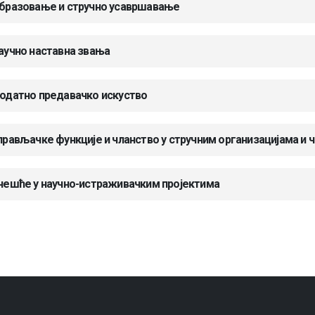
бразовање и стручно усавршавање
аучно наставна звања
одатно предавачко искуство
прављачке функције и чланство у стручним организацијама и 
чешће у научно-истраживачким пројектима