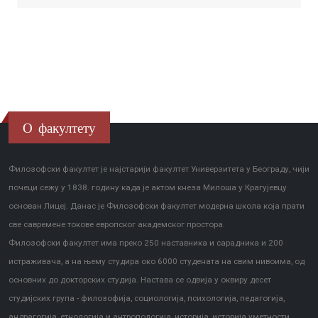
О факултету
Филозофски факултет је најстарији факултет Универзитета у Београду, чији
почеци сежу у 1838. годину када је актом кнеза Милоша у Крагујевцу
основан Лицеј. Данас је Филозофски факултет модерна школа која прати
све савремене токове европског академског простора.
Филозофски факултет има преко 250 наставника и сарадника и 200
истраживача, а на њему студира око 6000 студената на свим нивоима, од
основних до докторских студија. Настава се одвија у оквиру десет
студијских група - филозофија, социологија, психологија, педагогија,
андрагогија, етнологија и антропологија, историја, историја уметности,