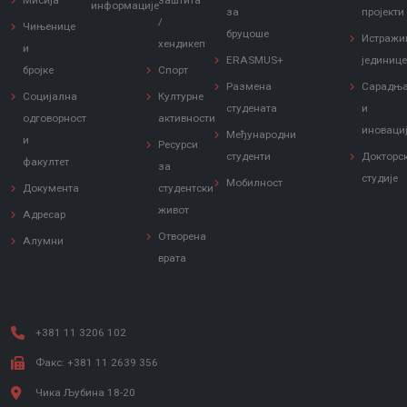
Мисија
заштита
информације
за
пројекти
/
Чињенице
бруцоше
Истражи
хендикеп
и
ERASMUS+
јединиц
бројке
Спорт
Размена
Сарадњ
Социјална
Културне
студената
и
одговорност
активности
иноваци
Међународни
и
Ресурси
студенти
Докторс
факултет
за
студије
Мобилност
Документа
студентски
живот
Адресар
Отворена
Алумни
врата
+381 11 3206 102
Факс: +381 11 2639 356
Чика Љубина 18-20