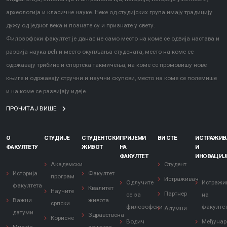
археологија и класичне науке. Неке од студијских група имају традицију
дужу од једног века и познате су и признате у свету.
Филозофски факултет је данас не само место на коме се одвија настава и
развија наука већ и место окупљања студената, место на коме се
одржавају трибине и спортска такмичења, на коме се промовишу нове
књиге и одржавају стручни и научни скупови, место на коме се полемише
и на коме се развијају идеје.
ПРОЧИТАЈ ВИШЕ
О
СТУДИЈЕ
СТУДЕНТСКИ
ПРИЈЕМИ
ВИ СТЕ
ИСТРАЖИ
ФАКУЛТЕТУ
ЖИВОТ
НА
И
ФАКУЛТЕТ
ИНОВАЦИЈ
Академски
Студент
Историја
Факултет
програм
Истраживач
Одлучите
Истражи
факултета
Квалитет
Научите
Партнер
се за
на
Важни
живота
српски
филозофски
факулте
Алумни
датуми
Здравствена
Корисне
Водич
Међунар