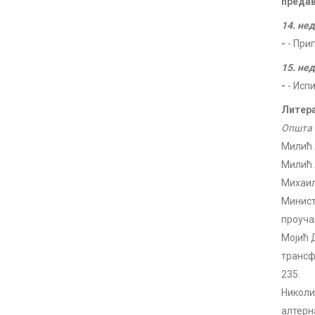
преда
14. не
-
- При
15. не
-
- Исп
Литера
Општа 
Милић 
Милић А
Михаил
Минист
проуча
Мојић Д
трансф
235.
Николи
алтерн