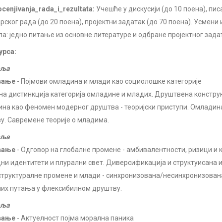
ocenjivanja_rada_i_rezultata:
Учешће у дискусији (до 10 поена), пи
ског рада (до 20 поена), пројектни задатак (до 70 поена). Усмени и
ла: једно питање из основне литературе и одбране пројектног зада
урса:
еља
вање
- Појмови омладина и млади као социолошке категорије
на дистинкција категорија омладине и младих. Друштвена констру
на као феномен модерног друштва - теоријски приступи. Омладин
у. Савремене теорије о младима.
еља
вање
- Одговор на глобалне промене - амбивалентности, ризици и
ни идентитети и плурални свет. Диверсификација и структуисана 
труктуралне промене и млади - синхронизована/несинхронизована
их путања у флексибилном друштву.
еља
вање
- Актуелност појма морална паника