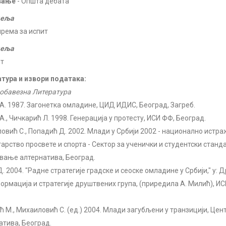
вање
- Општа дебата
деља
према за испит
деља
ит
тура и извори података:
обавезна Литература
А. 1987. Загонетка омладине, ЦИД ИДИС, Београд, Загреб.
., Чичкарић Л. 1998. Генерација у протесту, ИСИ ФФ, Београд.
овић С., Попадић Д. 2002. Млади у Србији 2002 - национално ист
арство просвете и спорта - Сектор за ученички и студентски станд
вање алтернатива, Београд.
. 2004. "Радне стратегије градске и сеоске омладине у Србији," у:
ормација и стратегије друштвених група, (приредила А. Милић), ИС
ћ М., Михаиловић С. (ед.) 2004. Млади загубљени у транзицији, Це
атива, Београд.