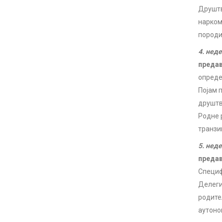
Друштв
нарком
породи
4. нед
преда
опред
Појам 
друштв
Родне 
транзи
5. нед
преда
Специф
Делеги
родите
аутоно