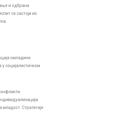
сање и одбрана
спит се састоји из
тка.
кција омладине.
а у социјалистичком
 конфликти
индивидуализација.
 младост. Стратегије