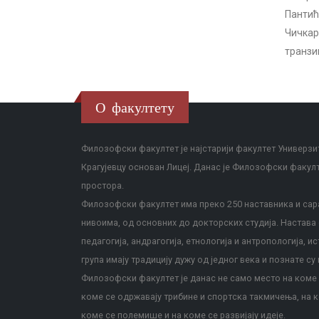
Пантић
Чичкар
транзиц
О факултету
Филозофски факултет је најстарији факултет Универзит
Крагујевцу основан Лицеј. Данас је Филозофски факул
простора.
Филозофски факултет има преко 250 наставника и сара
нивоима, од основних до докторских студија. Настава с
педагогија, андрагогија, етнологија и антропологија, и
група имају традицију дужу од једног века и познате су 
Филозофски факултет је данас не само место на коме с
коме се одржавају трибине и спортска такмичења, на к
коме се полемише и на коме се развијају идеје.