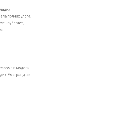
младих
ела полних улога.
е - пубертет,
ма.
еформе и модели
дих. Емиграција и