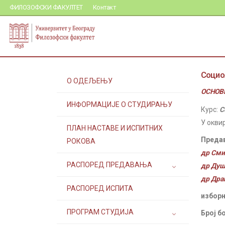
ФИЛОЗОФСКИ ФАКУЛТЕТ
Контакт
Социо
О ОДЕЉЕЊУ
ОСНОВН
ИНФОРМАЦИЈЕ О СТУДИРАЊУ
Курс:
С
У окви
ПЛАН НАСТАВЕ И ИСПИТНИХ
Преда
РОКОВА
др Сми
РАСПОРЕД ПРЕДАВАЊА
др Душ
др Дра
РАСПОРЕД ИСПИТА
изборн
ПРОГРАМ СТУДИЈА
Број б