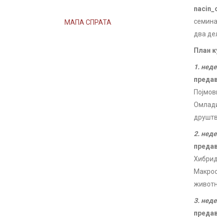
nacin_
семинар
МАПА СПРАТА
два де
План к
1. нед
преда
Појмов
Омлади
друштв
2. нед
преда
Хибрид
Макрос
животн
3. нед
преда