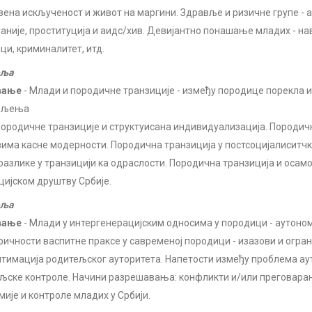
ена искљученост и живот на маргини. Здравље и ризичне групе - 
аније, проституција и аидс/хив. Девијантно понашање младих - нав
ци, криминалитет, итд.
еља
вање
- Млади и породичне транзиције - између породице порекла 
ељења
породичне транзиције и структуисана индивидуализација. Породичн
има касне модерности. Породична транзиција у постсоцијалиситч
разлике у транзицији ка одраслости. Породична транзиција и оса
цијском друштву Србије.
еља
вање
- Млади у интергенерацијским односима у породици - аутоном
ичности васпитне праксе у савременој породици - изазови и огра
тимација родитељског ауторитета. Напетости између проблема ау
љске контроле. Начини разрешавања: конфликти и/или преговара
мије и контроле младих у Србији.