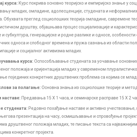
ј курса:
Курс покрива основно теоријско и емпиријско знање у с
вању младих, омладине, адолесценције, студената и неформалних
а. Обухвата преглед социолошких теорија омладине, савремене тео
истичком друштву, објашњава процес социјализације и карактери
е и субкултура, генерацијске и родне разлике и односе, особености
чних односа и слободног времена и пружа сазнања из области по
ипације и социјалног активизма младих.
учавања курса:
Оспособљавање студената за уочавање основних
еног положаја и оријентација младих у савременом плуралистичко
ње појединих конкретних друштвених проблема са којима се млади
лови за полагање:
Основна знања из социолошке теорије и метод
 наставе:
Предавања 15 X 1 часа, и семинарске расправе 15 X 2 ча
е студената:
Редовно похађање наставе и активно учествовање,
 његова презентација на часу, осмишљавање и спровођење пројек
има друштвеног положаја младих, те писање текста са најважнији
цима конкретног пројекта.