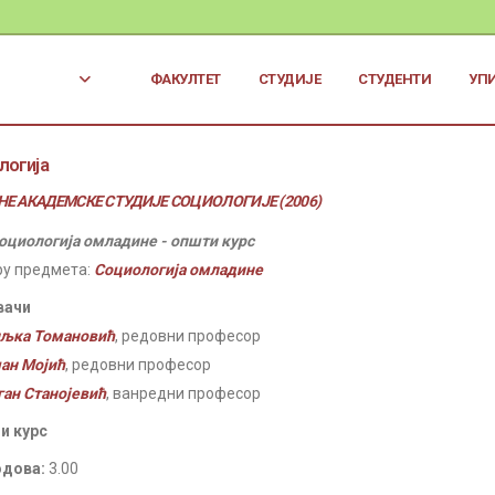
ФАКУЛТЕТ
СТУДИЈЕ
СТУДЕНТИ
УП
логија
Е АКАДЕМСКЕ СТУДИЈЕ СОЦИОЛОГИЈЕ (2006)
оциологија омладине - општи курс
ру предмета:
Социологија омладине
вачи
љка Томановић
, редовни професор
ан Мојић
, редовни професор
ган Станојевић
, ванредни професор
и курс
одова:
3.00