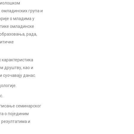
оциолошком
 омладинских група и
рије о младима у
стике омладинске
 образовања, рада,
литичке
 карактеристика
м друштву, као и
 суочавају данас.
ологије.
с.
 писање семинарског
та о појединим
м резултатима и