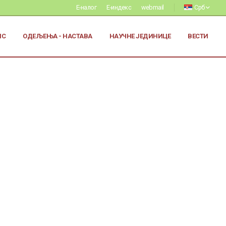
Е-налог
Е-индекс
webmail
Срб
ИС
ОДЕЉЕЊА - НАСТАВА
НАУЧНЕ ЈЕДИНИЦЕ
ВЕСТИ