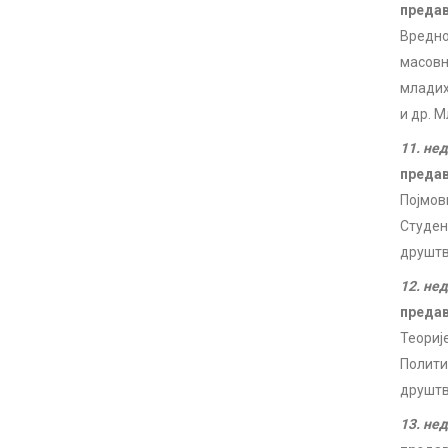
преда
Вредно
масовн
младих 
и др. 
11. не
преда
Појмов
Студен
друштв
12. не
преда
Теориј
Полити
друштв
13. не