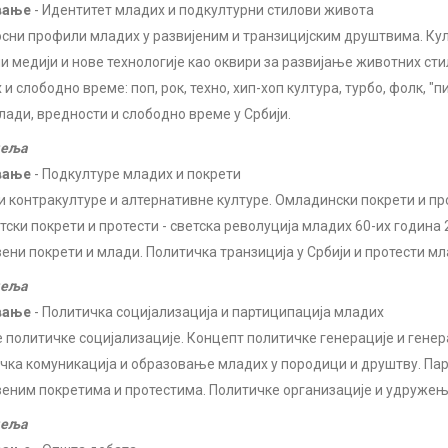
вање
- Идентитет младих и подкултурни стилови живота
сни профили младих у развијеним и транзицијским друштвима. Ку
и медији и нове технологије као оквири за развијање животних ст
и слободно време: поп, рок, техно, хип-хоп култура, турбо, фолк, "
Млади, вредности и слободно време у Србији.
деља
вање
- Подкултуре младих и покрети
и контракултуре и алтернативне културе. Омладински покрети и прот
тски покрети и протести - светска револуција младих 60-их година 
ени покрети и млади. Политичка транзиција у Србији и протести мл
деља
вање
- Политичка социјализација и партиципација младих
е политичке социјализације. Концепт политичке генерације и генер
чка комуникација и образовање младих у породици и друштву. Пар
еним покретима и протестима. Политичке организације и удружењ
деља