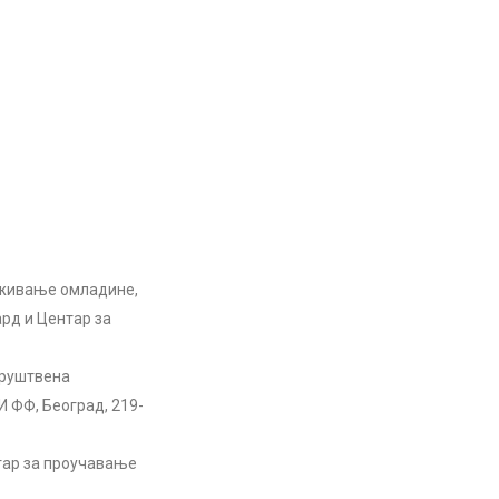
раживање омладине,
ард и Центар за
 Друштвена
И ФФ, Београд, 219-
нтар за проучавање