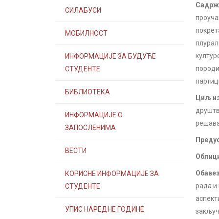
Садржа
СИЛАБУСИ
проуча
покрет
МОБИЛНОСТ
плурал
култур
ИНФОРМАЦИЈЕ ЗА БУДУЋЕ
породи
СТУДЕНТЕ
партиц
БИБЛИОТЕКА
Циљ из
друштв
ИНФОРМАЦИЈЕ О
решава
ЗАПОСЛЕНИМА
Предус
ВЕСТИ
Облици
Обавез
КОРИСНЕ ИНФОРМАЦИЈЕ ЗА
рада и
СТУДЕНТЕ
аспект
УПИС НАРЕДНЕ ГОДИНЕ
закључ