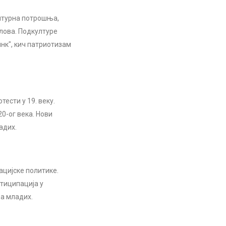
лтурна потрошња,
илова. Подкултуре
пинк", кич патриотизам
ести у 19. веку.
20-ог века. Нови
адих.
ацијске политике.
тиципација у
а младих.