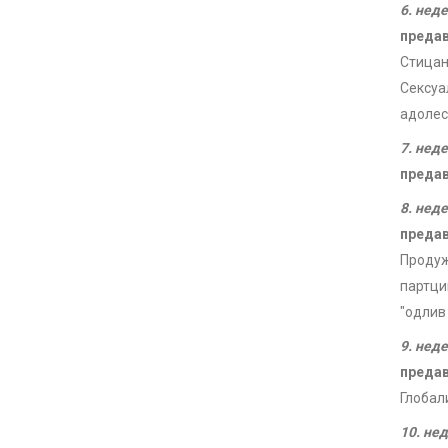
6. нед
преда
Стицањ
Сексуа
адолес
7. нед
преда
8. нед
преда
Продуж
партци
"одлив
9. нед
преда
Глобал
10. не