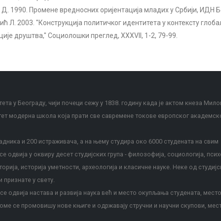
 Д. 1990. Промене вредносних оријентација младих у Србији, ИДН Б
ић Л. 2003. "Конструкција политичког идентитета у контексту глоба
ије друштва," Социолошки преглед, XXXVII, 1-2, 79-99.
ета у Београду, чији почеци сежу у 1838. годину када је актом кнеза Мило
тет модерна школа која прати све савремене токове европског академск
дника и 200 истраживача, а на њему студира око 6000 студената на свим
е одвија у оквиру десет студијских група - филозофија, социологија, псих
сторија, историја уметности, археологија и класичне науке. Неке од студијс
и признате у свету.
е одвија настава и развија наука већ и место окупљања студената, место
оме се промовишу нове књиге и одржавају стручни и научни скупови, мес