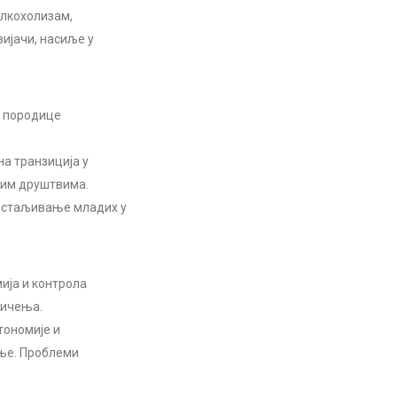
алкохолизам,
ијачи, насиље у
и породице
а транзиција у
ким друштвима.
мостаљивање младих у
ија и контрола
ничења.
тономије и
ње. Проблеми