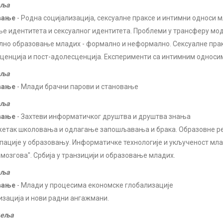
еља
вање
- Родна социјализација, сексуалне праксе и интимни односи 
е идентитета и сексуалног идентитета. Проблеми у трансферу мод
лно образовање младих - формално и неформално. Сексуалне пракс
ценција и пост-адолесценција. Експерименти са интимним односи
еља
вање
- Млади брачни парови и становање
еља
вање
- Захтеви информатичког друштва и друштва знања
етак школовања и одлагање запошљавања и брака. Образовне р
пације у образовању. Информатичке технологије и укљученост мла
 мозгова". Србија у транзицији и образовање младих.
еља
вање
- Млади у процесима економске глобализације
изација и нови радни ангажмани.
деља