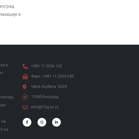
еоград.
лизације и
ша у
+381 11 3206 102
ог
Факс: +381 11 2639 356
Чика Љубина 18-20
11000 Београд
ологија,
ких
info@f.bg.ac.rs
 на
то на