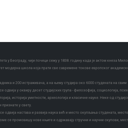
ета у Београду, чији почеци сежу у 1838. годину када је актом кнеза Мило
тет модерна школа која прати све савремене токове европског академск
дника и 200 истраживача, а на њему студира око 6000 студената на свим
е одвија у оквиру десет студијских група - филозофија, социологија, псих
сторија, историја уметности, археологија и класичне науке. Неке од студијс
и признате у свету.
е одвија настава и развија наука већ и место окупљања студената, место
оме се промовишу нове књиге и одржавају стручни и научни скупови, мес