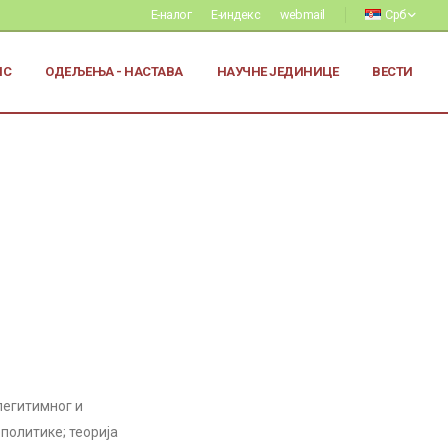
Е-налог
Е-индекс
webmail
Срб
ИС
ОДЕЉЕЊА - НАСТАВА
НАУЧНЕ ЈЕДИНИЦЕ
ВЕСТИ
 легитимног и
ополитике; теорија