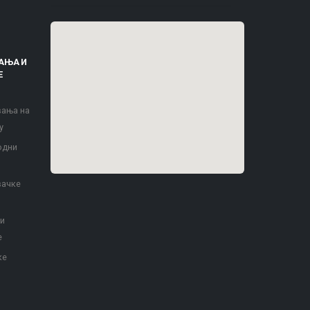
АЊА И
Е
вања на
у
одни
вачке
 и
е
ке