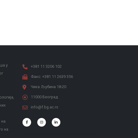
ша у
+381 11 3206 102
ог
Факс: +381 11 2639 356
Чика Љубина 18-20
11000 Београд
ологија,
ких
info@f.bg.ac.rs
 на
то на