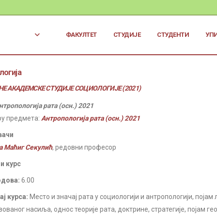
ФАКУЛТЕТ
СТУДИЈЕ
СТУДЕНТИ
УП
логија
Е АКАДЕМСКЕ СТУДИЈЕ СОЦИОЛОГИЈЕ (2021)
нтропологија рата (осн.) 2021
ру предмета:
Антропологија рата (осн.) 2021
вачи
а Маћиг Секулић
, редовни професор
и курс
одова:
6.00
ј курса:
Место и значај рата у социологији и антропологији, појам
ованог насиља, однос теорије рата, доктрине, стратегије, појам ге