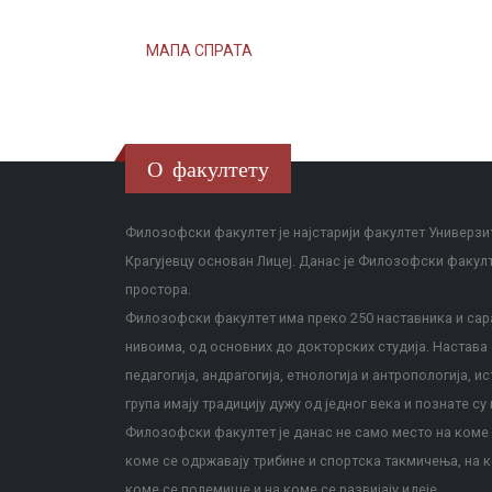
МАПА СПРАТА
О факултету
Филозофски факултет је најстарији факултет Универзит
Крагујевцу основан Лицеј. Данас је Филозофски факул
простора.
Филозофски факултет има преко 250 наставника и сара
нивоима, од основних до докторских студија. Настава с
педагогија, андрагогија, етнологија и антропологија, и
група имају традицију дужу од једног века и познате су 
Филозофски факултет је данас не само место на коме с
коме се одржавају трибине и спортска такмичења, на к
коме се полемише и на коме се развијају идеје.