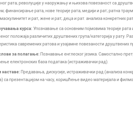
ног рата; револуције у наоружању и њихова повезаност са друшт
м; финансирање рата, нове теорије рата; медији и рат; ратна траум
 маскулинитет и рат, жене и рат; деца и рат. анализа конкретних ра
учавања курса:
Упознавање са основним појмовима теорије рата
еног положаја различитих друштвених група/категорија у рату. Р
еристика савремених ратова и узајамне повезаности друштвених п
лови за полагање:
Познавање енглеског језика. Самостално пр
ење електронских база података (истраживачки рад).
 наставе:
Предавања, дискусије, истраживачки рад (анализа конк
а) са презентацијом на часу, коришћење видео материјала и филмо