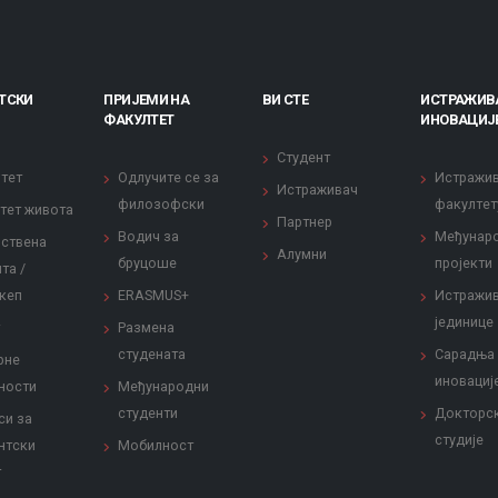
ТСКИ
ПРИЈЕМИ НА
ВИ СТЕ
ИСТРАЖИВ
ФАКУЛТЕТ
ИНОВАЦИЈ
Студент
тет
Одлучите се за
Истражи
Истраживач
филозофски
факултет
тет живота
Партнер
Водич за
Међунар
ствена
Алумни
бруцоше
пројекти
та /
кеп
ERASMUS+
Истражи
јединице
Размена
студената
Сарадња
рне
иновациј
ности
Међународни
студенти
Докторс
си за
студије
нтски
Мобилност
т