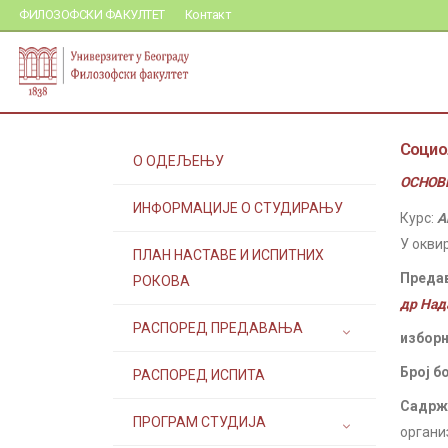
ФИЛОЗОФСКИ ФАКУЛТЕТ
Контакт
Социо
О ОДЕЉЕЊУ
ОСНОВН
ИНФОРМАЦИЈЕ О СТУДИРАЊУ
Курс:
А
У окви
ПЛАН НАСТАВЕ И ИСПИТНИХ
Преда
РОКОВА
др Над
РАСПОРЕД ПРЕДАВАЊА
изборн
Број б
РАСПОРЕД ИСПИТА
Садржа
ПРОГРАМ СТУДИЈА
организ