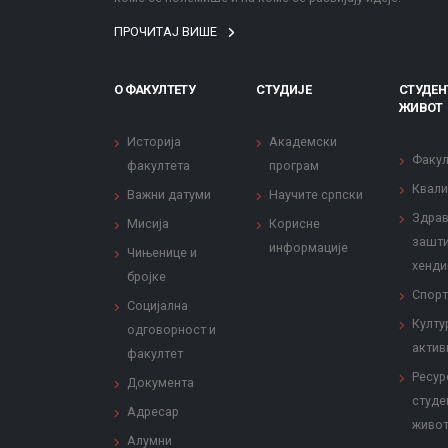
ПРОЧИТАЈ ВИШЕ
О ФАКУЛТЕТУ
СТУДИЈЕ
СТУДЕН
ЖИВОТ
Историја
Академски
Факул
факултета
програм
Квали
Важни датуми
Научите српски
Здрав
Мисија
Корисне
зашти
информације
Чињенице и
хенди
бројке
Спорт
Социјална
Култу
одговорност и
актив
факултет
Ресур
Документа
студе
Адресар
живо
Алумни