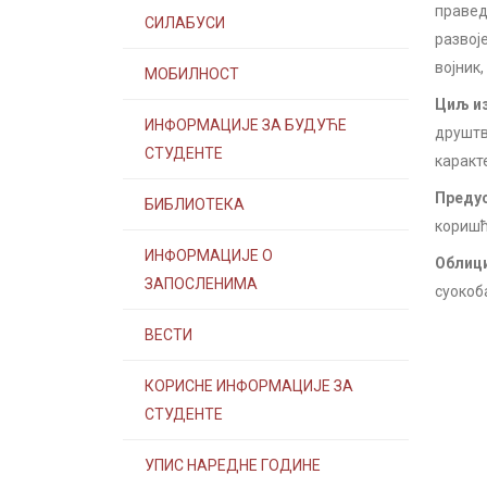
правед
СИЛАБУСИ
развоје
војник,
МОБИЛНОСТ
Циљ из
ИНФОРМАЦИЈЕ ЗА БУДУЋЕ
друштв
СТУДЕНТЕ
каракт
Предус
БИБЛИОТЕКА
коришћ
ИНФОРМАЦИЈЕ О
Облици
ЗАПОСЛЕНИМА
суокоб
ВЕСТИ
КОРИСНЕ ИНФОРМАЦИЈЕ ЗА
СТУДЕНТЕ
УПИС НАРЕДНЕ ГОДИНЕ