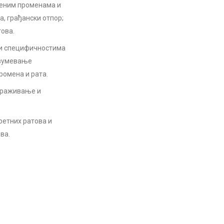
веним променама и
а, грађански отпор;
това.
 и специфичностима
азумевање
ромена и рата.
етраживање и
ретних ратова и
ва.