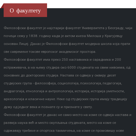
О факултету
Филозофски факултет је најстарији факултет Универзитета у Београду, чији
почеци сежу у 1838. годину када је актом кнеза Милоша у Крагујевцу
основан Лицеј. Данас је Филозофски факултет модерна школа која прати
све савремене токове европског академског простора.
Филозофски факултет има преко 250 наставника и сарадника и 200
истраживача, а на њему студира око 6000 студената на свим нивоима, од
основних до докторских студија. Настава се одвија у оквиру десет
студијских група - филозофија, социологија, психологија, педагогија,
андрагогија, етнологија и антропологија, историја, историја уметности,
археологија и класичне науке. Неке од студијских група имају традицију
дужу од једног века и познате су и признате у свету.
Филозофски факултет је данас не само место на коме се одвија настава и
развија наука већ и место окупљања студената, место на коме се
одржавају трибине и спортска такмичења, на коме се промовишу нове