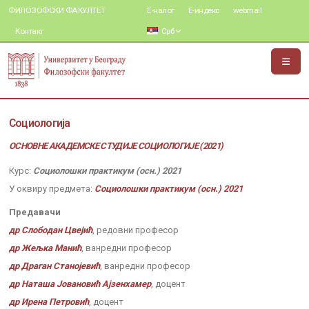
ФИЛОЗОФСКИ ФАКУЛТЕТ
Е-налог
Е-индекс
webmail
Контакт
Срб
Социологија
ОСНОВНЕ АКАДЕМСКЕ СТУДИЈЕ СОЦИОЛОГИЈЕ (2021)
Курс:
Социолошки практикум (осн.) 2021
У оквиру предмета:
Социолошки практикум (осн.) 2021
Предавачи
др Слободан Цвејић
, редовни професор
др Жељка Манић
, ванредни професор
др Драган Станојевић
, ванредни професор
др Наташа Јовановић Ајзенхамер
, доцент
др Ирена Петровић
, доцент