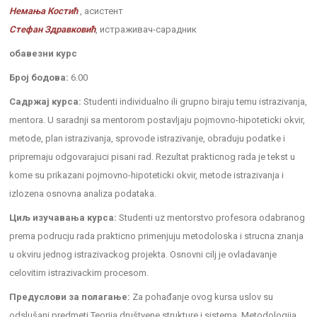
Немања Костић
, асистент
Стефан Здравковић
, истраживач-сарадник
обавезни курс
Број бодова:
6.00
Садржај курса:
Studenti individualno ili grupno biraju temu istrazivanja,
mentora. U saradnji sa mentorom postavljaju pojmovno-hipoteticki okvir,
metode, plan istrazivanja, sprovode istrazivanje, obraduju podatke i
pripremaju odgovarajuci pisani rad. Rezultat prakticnog rada je tekst u
kome su prikazani pojmovno-hipoteticki okvir, metode istrazivanja i
izlozena osnovna analiza podataka.
Циљ изучавања курса:
Studenti uz mentorstvo profesora odabranog
prema podrucju rada prakticno primenjuju metodoloska i strucna znanja
u okviru jednog istrazivackog projekta. Osnovni cilj je ovladavanje
celovitim istrazivackim procesom.
Предуслови за полагање:
Za pohađanje ovog kursa uslov su
odslušani predmeti Teorija društvene strukture i sistema, Metodologija