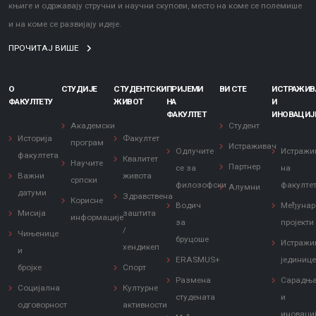
књиге и одржавају стручни и научни скупови, место на коме се полемише
и на коме се развијају идеје.
ПРОЧИТАЈ ВИШЕ
О
СТУДИЈЕ
СТУДЕНТСКИ
ПРИЈЕМИ
ВИ СТЕ
ИСТРАЖИ
ФАКУЛТЕТУ
ЖИВОТ
НА
И
ФАКУЛТЕТ
ИНОВАЦИЈ
Академски
Студент
Историја
Факултет
програм
Истраживач
Одлучите
Истражи
факултета
Квалитет
Научите
Партнер
се за
на
Важни
живота
српски
филозофски
факулте
Алумни
датуми
Здравствена
Корисне
Водич
Међунар
Мисија
заштита
информације
за
пројекти
/
Чињенице
бруцоше
Истражи
хендикеп
и
ERASMUS+
јединиц
бројке
Спорт
Размена
Сарадњ
Социјална
Културне
студената
и
одговорност
активности
иноваци