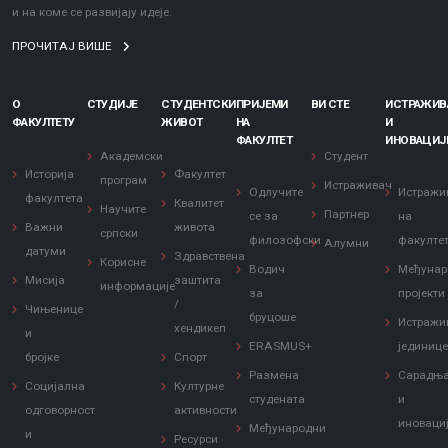
и на коме се развијају идеје.
ПРОЧИТАЈ ВИШЕ
О
СТУДИЈЕ
СТУДЕНТСКИ
ПРИЈЕМИ
ВИ СТЕ
ИСТРАЖИ
ФАКУЛТЕТУ
ЖИВОТ
НА
И
ФАКУЛТЕТ
ИНОВАЦИЈ
Академски
Студент
Историја
Факултет
програм
Истраживач
Одлучите
Истражи
факултета
Квалитет
Научите
Партнер
се за
на
Важни
живота
српски
филозофски
факулте
Алумни
датуми
Здравствена
Корисне
Водич
Међунар
Мисија
заштита
информације
за
пројекти
/
Чињенице
бруцоше
Истражи
хендикеп
и
ERASMUS+
јединиц
бројке
Спорт
Размена
Сарадњ
Социјална
Културне
студената
и
одговорност
активности
иноваци
Међународни
и
Ресурси