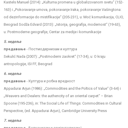
Kastels Manuel (2014): „Kulturna promena u globalizovanom svetu“ (152-
163) i „Pokoravanje umova, pokoravanje Iraka, pokoravanje Vašingtona:
od dezinformacije do mistifikacije“ (205-231), u: Moć komunikacija, CLIO,
Beograd Sodža Edvard (2013): „Istorija, geografija, modernost“ (19-63),
u: Postmoderne geografije, Centar za medije i komunikacije
5. недеља
предавање
- Постмодернизам и култура
Sekulić Nada (2007): „Postmoderni zaokret“ (17-34), u: O kraju
antropologije, ISI FF, Beograd
6. недеља
предавање
- Култура и робна вредност
Appadurai Arjun (1986): „Commodities and the Poltics of Value“ (3-64) i
„Weavers and Dealers: the authencity of an oriental carpet“ – Brian
Spoone (195-236), in: The Social Life of Things: Commodities in Cultural
Perspective, (ed. Appadurai Arjun), Cambridge University Press
7. недеља
предавање
- Балканизам и оријентализам I