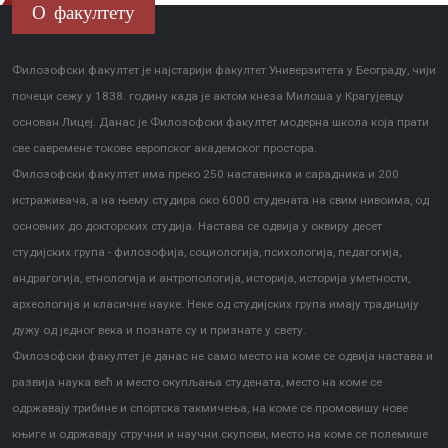
О факултету
Филозофски факултет је најстарији факултет Универзитета у Београду, чији
почеци сежу у 1838. годину када је актом кнеза Милоша у Крагујевцу
основан Лицеј. Данас је Филозофски факултет модерна школа која прати
све савремене токове европског академског простора.
Филозофски факултет има преко 250 наставника и сарадника и 200
истраживача, а на њему студира око 6000 студената на свим нивоима, од
основних до докторских студија. Настава се одвија у оквиру десет
студијских група - филозофија, социологија, психологија, педагогија,
андрагогија, етнологија и антропологија, историја, историја уметности,
археологија и класичне науке. Неке од студијских група имају традицију
дужу од једног века и познате су и признате у свету.
Филозофски факултет је данас не само место на коме се одвија настава и
развија наука већ и место окупљања студената, место на коме се
одржавају трибине и спортска такмичења, на коме се промовишу нове
књиге и одржавају стручни и научни скупови, место на коме се полемише