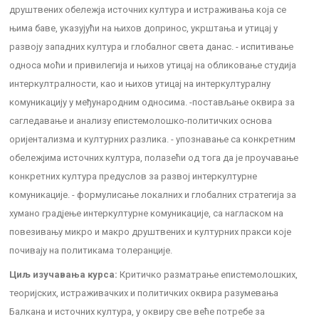
друштвених обележја источних култура и истраживања која се
њима баве, указујући на њихов допринос, укрштања и утицај у
развоју западних култура и глобалног света данас. - испитивање
односа моћи и привилегија и њихов утицај на обликовање студија
интеркултралности, као и њихов утицај на интеркултуралну
комуникацију у међународним односима. -постављање оквира за
сагледавање и анализу епистемолошко-политичких основа
оријентализма и културних разлика. - упознавање са конкретним
обележјима источних култура, полазећи од тога да је проучавање
конкретних култура предуслов за развој интеркултурне
комуникације. - формулисање локалних и глобалних стратегија за
хумано градјење интеркултурне комуникације, са нагласком на
повезивању микро и макро друштвених и културних пракси које
почивају на политикама толеранције.
Циљ изучавања курса:
Критичко разматрање епистемолошких,
теоријских, истраживачких и политичких оквира разумевања
Балкана и источних култура, у оквиру све веће потребе за