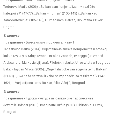
Todorova Marija (2006); „Balkanizam i orijentalizam – različite
kategorije?“ (47-77), „Balkan – nomen“ ((105-145) i „Balkan kao
samoodređenje“ (105-145), U: Imaginarni Balkan, Biblioteka XX vek,
Bograd
8. недеља
предавање
- Балканизам и оријентализам II
Tanasković Darko (2014): Orijentalno-islamska komponenta u srpskoj
kulturi (29-39), u Srbija između Istoka i Zapada, IV knjiga (ur. Vraneš
Aleksandra, Marković Ljiljana), Filološki fakultet Unverziteta u Beogradu
Bakić-Hayden Milica (2006): „Orijentalističke varijacije na temu Balkan“
(31-53) i „Sva naša carstva ili kako se izjednačiti sa razlikama“? (147-
162), u: Varijacije na temu Balkan, Filip Višnjić, Beograd
9. недеља
предавање
- Турска култура из балканске перспективе
Jezernik Božidar (2010): Imaginarni Turčin (9-31), Biblioteka XX vek,
Beograd