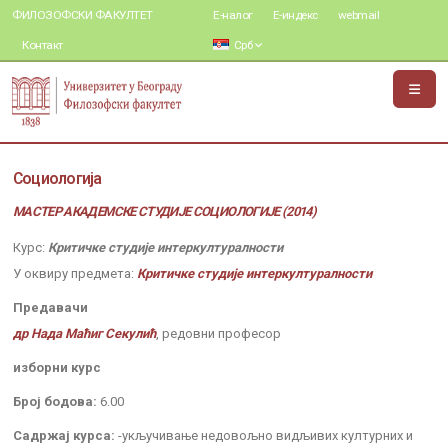
ФИЛОЗОФСКИ ФАКУЛТЕТ
Е-налог
Е-индекс
webmail
Контакт
Срб
Социологија
МАСТЕР АКАДЕМСКЕ СТУДИЈЕ СОЦИОЛОГИЈЕ (2014)
Курс:
Критичке студије интеркултуралности
У оквиру предмета:
Критичке студије интеркултуралности
Предавачи
др Нада Маћиг Секулић
, редовни професор
изборни курс
Број бодова:
6.00
Садржај курса:
-укључивање недовољно видљивих културних и