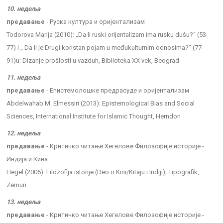
10. недеља
предавање
- Руска култура и оријентализам
Todorova Marija (2010): „Da li ruski orijentalizam ima rusku dušu?“ (53-
77) i „ Da li je Drugi koristan pojam u međukulturnim odnosima?“ (77-
91)u: Dizanje prošlosti u vazduh, Biblioteka XX vek, Beograd
11. недеља
предавање
- Епистемолошке предрасуде и оријентализам
Abdelwahab M. Elmessiri (2013): Epistemological Bias and Social
Sciences, International Institute for Islamic Thought, Herndon
12. недеља
предавање
- Критичко читање Хегелове Филозофије историје -
Индија и Кина
Hegel (2006): Filozofija istorije (Deo o Kini/Kitaju i Indiji), Tipografik,
Zemun
13. недеља
предавање
- Критичко читање Хегелове Филозофије историје -