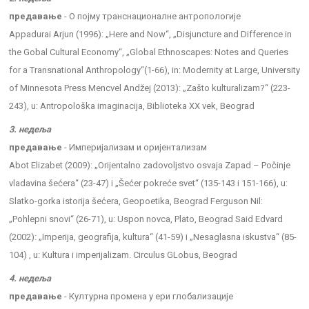
предавање
- О појму транснационалне антропологије
Appadurai Arjun (1996): „Here and Now“, „Disjuncture and Difference in
the Gobal Cultural Economy“, „Global Ethnoscapes: Notes and Queries
for a Transnational Anthropology“(1-66), in: Modernity at Large, University
of Minnesota Press Mencvel Andžej (2013): „Zašto kulturalizam?“ (223-
243), u: Antropološka imaginacija, Biblioteka XX vek, Beograd
3. недеља
предавање
- Империјализам и оријентализам
Abot Elizabet (2009): „Orijentalno zadovolјstvo osvaja Zapad – Počinje
vladavina šećera“ (23-47) i „Šećer pokreće svet“ (135-143 i 151-166), u:
Slatko-gorka istorija šećera, Geopoetika, Beograd Ferguson Nil:
„Pohlepni snovi“ (26-71), u: Uspon novca, Plato, Beograd Said Edvard
(2002): „Imperija, geografija, kultura“ (41-59) i „Nesaglasna iskustva“ (85-
104) , u: Kultura i imperijalizam. Circulus GLobus, Beograd
4. недеља
предавање
- Културна промена у ери глобализације