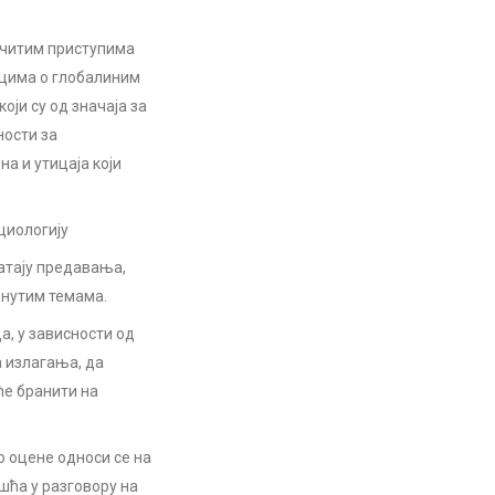
ичитим приступима
ацима о глобалиним
ји су од значаја за
ности за
а и утицаја који
циологију
ватају предавања,
енутим темама.
а, у зависности од
а излагања, да
ће бранити на
о оцене односи се на
шћа у разговору на