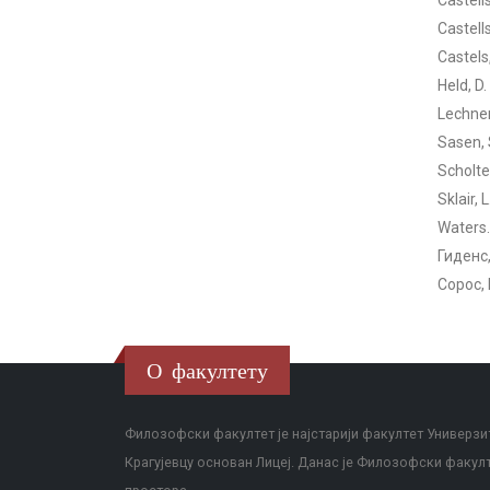
Castell
Castell
Castels
Held, D
Lechner,
Sasen, 
Scholte,
Sklair, 
Waters.
Гиденс,
Сорос,
О факултету
Филозофски факултет је најстарији факултет Универзит
Крагујевцу основан Лицеј. Данас је Филозофски факул