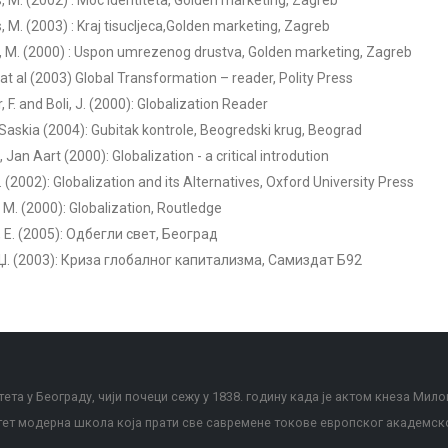
s, M. (2002) : Moc identiteta, Golden marketing, Zagreb
s, M. (2003) : Kraj tisucljeca,Golden marketing, Zagreb
, M. (2000) : Uspon umrezenog drustva, Golden marketing, Zagreb
. at al (2003) Global Transformation – reader, Polity Press
 F. and Boli, J. (2000): Globalization Reader
Saskia (2004): Gubitak kontrole, Beogredski krug, Beograd
 Jan Aart (2000): Globalization - a critical introdution
L. (2002): Globalization and its Alternatives, Oxford University Press
 M. (2000): Globalization, Routledge
 Е. (2005): Одбегли свет, Београд
 Џ. (2003): Криза глобалног капитализма, Самиздат Б92
ета у Београду, чији почеци сежу у 1838. годину када је актом кнеза Мило
тет модерна школа која прати све савремене токове европског академск