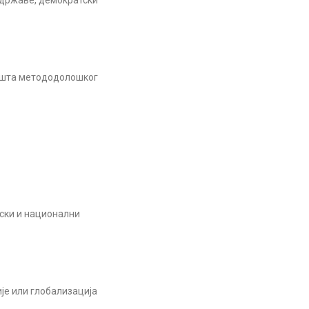
државе, демократски
ишта метододолошког
ски и национални
је или глобализација