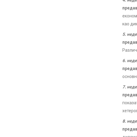
4. нед
преда
економи
као ди
5. нед
преда
Различ
6. нед
преда
основн
7. нед
преда
показа
хетеро
8. нед
преда