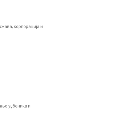
ржава, корпорација и
вање уџбеника и