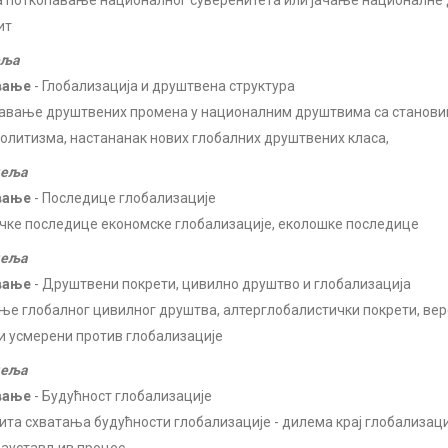
 поткопавање националног суверенитета или јачање националне 
ит
еља
вање
- Глобализација и друштвена структура
авање друштвених промена у националним друштвима са станов
олитизма, настананак нових глобалних друштвених класа,
деља
вање
- Последице глобализације
чке последице економске глобализације, еколошке последице
деља
вање
- Друштвени покрети, цивилно друштво и глобализација
ње глобалног цивилног друштва, алтерглобалистички покрети, вер
и усмерени против глобализације
деља
вање
- Будућност глобализације
ита схватања будућности глобализације - дилема крај глобализаци