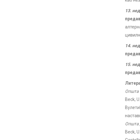
као не
13. не
преда
алтерн
цивилн
14. не
преда
15. не
преда
Литера
Општа 
Beck, U
Вулетић
настав
Општа 
Beck, U