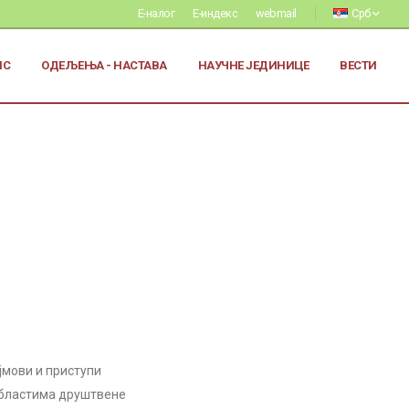
Е-налог
Е-индекс
webmail
Срб
ИС
ОДЕЉЕЊА - НАСТАВА
НАУЧНЕ ЈЕДИНИЦЕ
ВЕСТИ
ојмови и приступи
областима друштвене