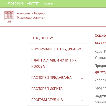
ФИЛОЗОФСКИ ФАКУЛТЕТ
Контакт
Социо
О ОДЕЉЕЊУ
ОСНОВН
ИНФОРМАЦИЈЕ О СТУДИРАЊУ
Курс:
У
У окви
ПЛАН НАСТАВЕ И ИСПИТНИХ
Преда
РОКОВА
др Вла
РАСПОРЕД ПРЕДАВАЊА
изборн
Број б
РАСПОРЕД ИСПИТА
Садржа
ПРОГРАМ СТУДИЈА
социол