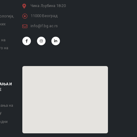
Чика Љубина 18-20
11000 Београд
ологија,
ких
info@f.bg.ac.rs
 на
то на
АЊА И
Е
вања на
у
одни