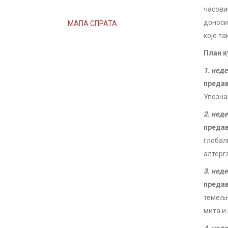
часови
доноси
МАПА СПРАТА
које т
План к
1. нед
преда
Упозна
2. нед
преда
глобал
алтерг
3. нед
преда
темељн
мита и