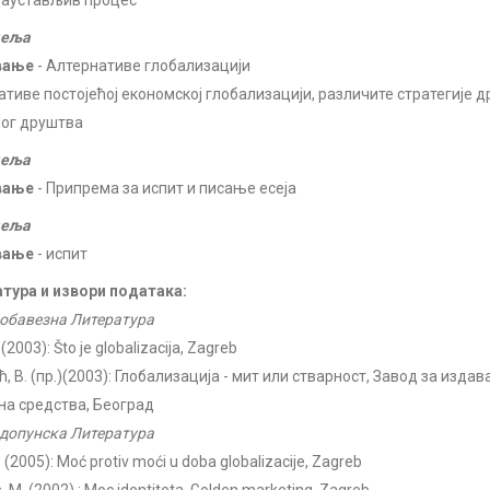
заустављив процес
деља
вање
- Алтернативе глобализацији
ативе постојећој економској глобализацији, различите стратегије д
ог друштва
деља
вање
- Припрема за испит и писање есеја
деља
вање
- испит
тура и извори података:
обавезна Литература
.(2003): Što je globalizacija, Zagreb
, В. (пр.)(2003): Глобализација - мит или стварност, Завод за изда
на средства, Београд
допунска Литература
. (2005): Moć protiv moći u doba globalizacije, Zagreb