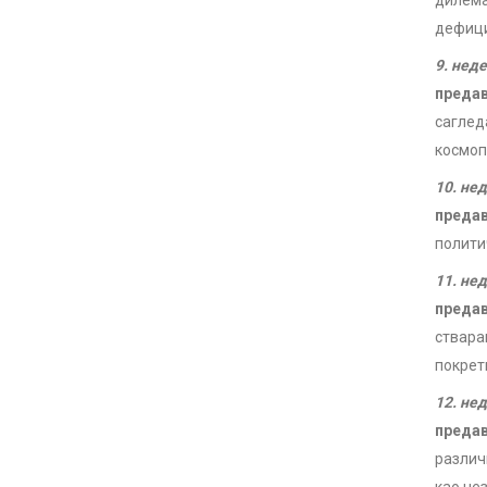
дилема
дефиц
9. нед
преда
саглед
космоп
10. не
преда
полити
11. не
преда
ствара
покрет
12. не
преда
различ