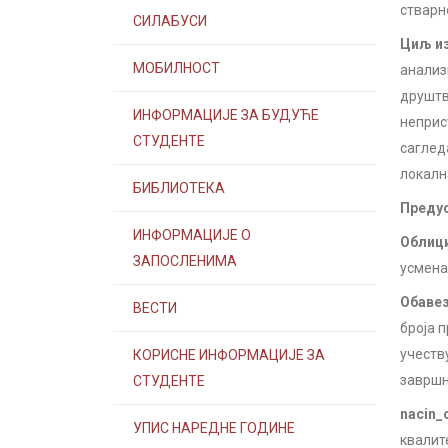
стварн
СИЛАБУСИ
Циљ из
МОБИЛНОСТ
анализ
друштв
ИНФОРМАЦИЈЕ ЗА БУДУЋЕ
неприс
СТУДЕНТЕ
саглед
локалн
БИБЛИОТЕКА
Предус
ИНФОРМАЦИЈЕ О
Облици
ЗАПОСЛЕНИМА
усмена
Обавез
ВЕСТИ
броја 
учеств
КОРИСНЕ ИНФОРМАЦИЈЕ ЗА
завршн
СТУДЕНТЕ
nacin_
УПИС НАРЕДНЕ ГОДИНЕ
квалит