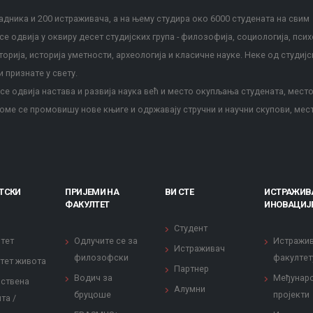
дника и 200 истраживача, а на њему студира око 6000 студената на свим
е одвија у оквиру десет студијских група - филозофија, социологија, псих
сторија, историја уметности, археологија и класичне науке. Неке од студијс
и признате у свету.
е одвија настава и развија наука већ и место окупљања студената, место
оме се промовишу нове књиге и одржавају стручни и научни скупови, мес
ТСКИ
ПРИЈЕМИ НА
ВИ СТЕ
ИСТРАЖИВ
ФАКУЛТЕТ
ИНОВАЦИЈ
Студент
тет
Одлучите се за
Истражи
Истраживач
филозофски
факултет
тет живота
Партнер
Водич за
Међунар
ствена
Алумни
бруцоше
пројекти
та /