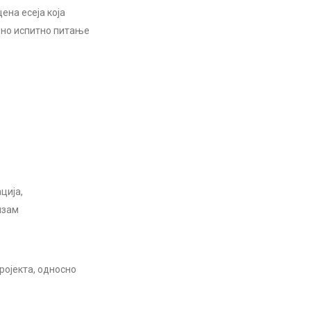
ена есеја која
едно испитно питање
ција,
изам
ојекта, односно