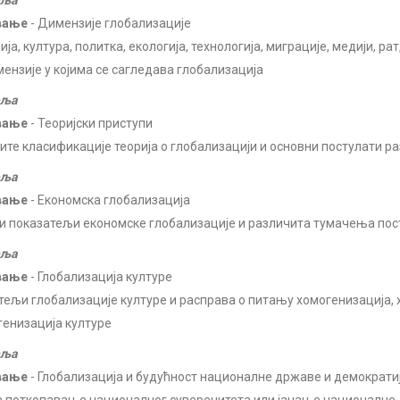
еља
вање
- Димензије глобализације
ја, култура, политка, екологија, технологија, миграције, медији, р
мензије у којима се сагледава глобализација
еља
вање
- Теоријски приступи
ите класификације теорија о глобализацији и основни постулати ра
еља
вање
- Економска глобализација
и показатељи економске глобализације и различита тумачења пос
еља
вање
- Глобализација културе
тељи глобализације културе и расправа о питању хомогенизација, 
генизација културе
еља
вање
- Глобализација и будућност националне државе и демократи