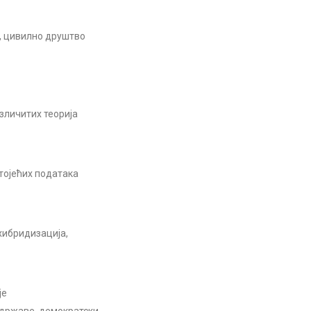
ат, цивилно друштво
зличитих теорија
тојећих података
хибридизација,
је