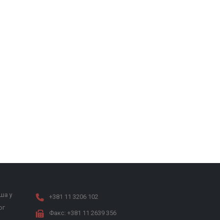
ша у
+381 11 3206 102
ог
Факс: +381 11 2639 356