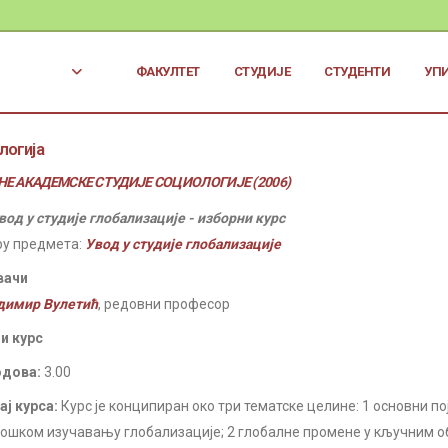
ФАКУЛТЕТ
СТУДИЈЕ
СТУДЕНТИ
УП
логија
Е АКАДЕМСКЕ СТУДИЈЕ СОЦИОЛОГИЈЕ (2006)
вод у студије глобализације - изборни курс
ру предмета:
Увод у студије глобализације
вачи
димир Вулетић
, редовни професор
и курс
одова:
3.00
ј курса:
Курс је конципиран око три тематске целине: 1 основни п
ошком изучавању глобализације; 2 глобалне промене у кључним 