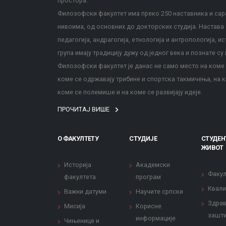
простора.
Филозофски факултет има преко 250 наставника и сара
нивоима, од основних до докторских студија. Настава с
педагогија, андрагогија, етнологија и антропологија, и
група имају традицију дужу од једног века и познате су 
Филозофски факултет је данас не само место на коме с
коме се одржавају трибине и спортска такмичења, на к
коме се полемише и на коме се развијају идеје.
ПРОЧИТАЈ ВИШЕ
О ФАКУЛТЕТУ
СТУДИЈЕ
СТУДЕН
ЖИВОТ
Историја
Академски
Факул
факултета
програм
Квали
Важни датуми
Научите српски
Здрав
Мисија
Корисне
зашти
информације
Чињенице и