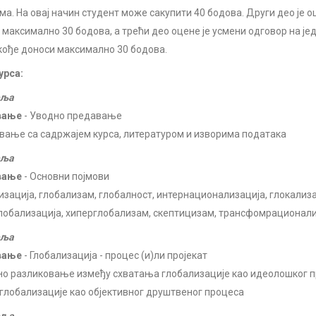
ма. На овај начин студент може сакупити 40 бодова. Други део је оц
 максимално 30 бодова, а трећи део оцене је усмени одговор на ј
акође доноси максимално 30 бодова.
урса:
еља
вање
- Уводно предавање
вање са садржајем курса, литературом и изворима података
еља
вање
- Основни појмови
изација, глобализам, глобалност, интернационализација, глокализа
лобализација, хиперглобализам, скептицизам, трансфомрационал
еља
вање
- Глобализација - процес (и)ли пројекат
о разликовање између схватања глобализације као идеолошког пр
 глобализације као објективног друштвеног процеса