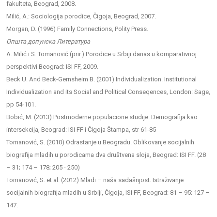
fakulteta, Beograd, 2008.
Milić, A.: Sociologija porodice, Čigoja, Beograd, 2007.
Morgan, D. (1996) Family Connections, Polity Press.
Општа допунска Литература
A. Milić i S. Tomanović (prir.) Porodice u Srbiji danas u komparativnoj
perspektivi Beograd: ISI FF, 2009.
Beck U. And Beck-Gernsheim B. (2001) Individualization. Institutional
Individualization and its Social and Political Conseqences, London: Sage,
pp 54-101.
Bobić, M. (2013) Postmoderne populacione studije. Demografija kao
intersekcija, Beograd: ISI FF i Čigoja Štampa, str 61-85
Tomanović, S. (2010) Odrastanje u Beogradu. Oblikovanje socijalnih
biografija mladih u porodicama dva društvena sloja, Beograd: ISI FF. (28
– 31; 174 – 178; 205 - 250)
Tomanović, S. et al. (2012) Mladi – naša sadašnjost. Istraživanje
socijalnih biografija mladih u Srbiji, Čigoja, ISI FF, Beograd: 81 – 95; 127 –
147.