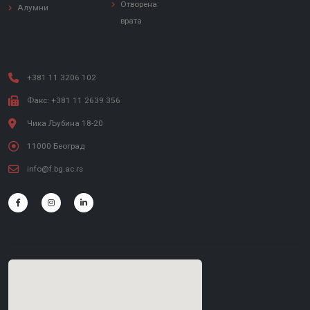
Отворена
Алумни
врата
+381 11 3206 102
Факс: +381 11 2639 356
Чика Љубина 18-20
11000 Београд
info@f.bg.ac.rs