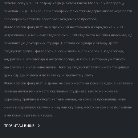
почеци сежу у 1838. годину када је актом кнеза Милоша у Крагујевцу
основан Лицеј. Данас је Филозофски факултет модерна школа која прати
све савремене токове европског академског простора.
Филозофски факултет има преко 250 наставника и сарадника и 200
истраживача, а на њему студира око 6000 студената на свим нивоима, од
основних до докторских студија. Настава се одвија у оквиру десет
студијских група - филозофија, социологија, психологија, педагогија,
андрагогија, етнологија и антропологија, историја, историја уметности,
археологија и класичне науке. Неке од студијских група имају традицију
дужу од једног века и познате су и признате у свету.
Филозофски факултет је данас не само место на коме се одвија настава и
развија наука већ и место окупљања студената, место на коме се
одржавају трибине и спортска такмичења, на коме се промовишу нове
књиге и одржавају стручни и научни скупови, место на коме се полемише
и на коме се развијају идеје.
ПРОЧИТАЈ ВИШЕ