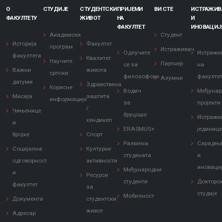
О
СТУДИЈЕ
СТУДЕНТСКИ
ПРИЈЕМИ
ВИ СТЕ
ИСТРАЖИ
ФАКУЛТЕТУ
ЖИВОТ
НА
И
ФАКУЛТЕТ
ИНОВАЦИЈ
Академски
Студент
Историја
Факултет
програм
Истраживач
Одлучите
Истражи
факултета
Квалитет
Научите
Партнер
се за
на
Важни
живота
српски
филозофски
факулте
Алумни
датуми
Здравствена
Корисне
Водич
Међунар
Мисија
заштита
информације
за
пројекти
/
Чињенице
бруцоше
Истражи
хендикеп
и
ERASMUS+
јединиц
бројке
Спорт
Размена
Сарадњ
Социјална
Културне
студената
и
одговорност
активности
иноваци
Међународни
и
Ресурси
студенти
Докторс
факултет
за
студије
Мобилност
Документа
студентски
живот
Адресар