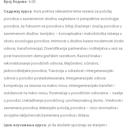
Број бодова:
6.00
Садржај курса:
Kurs pokriva relevantne teme vezane za položaj
porodica u savremenom društvu sagledane iz perspektive sociologije
porodice, sa fokusom na porodice u Srbiji:Značenje i značaj porodice u
savremenom društvu: teorijsko – konceptualna i metodološka rešenja u
okviru sociologije porodice; Intimnost u društvu kasne modernosti (rodni
odnosi, transformacija); Diverzifikacija partnerstva i roditeljstva u vezi sa
post-tranzicionim demografskim razvitkom; Razvod braka i
rekonstituisanje porodičnih odnosa; Majčinstvo; očinstvo;
jednoroditeljske porodice; Tranzicija u odraslost i intergeneracijski
odnosi u porodici postadolescenata; Intergeneracijski odnosi:
kompeticija za resurse na makro nivou; interegeneracijski transferi i
solidarnost na mikro nivou; Poremećaji u porodičnim odnosima – nasilje
u porodici; Usklađivanje porodičnog i profesionalnog života ; Vrednosti i
savremena porodica; Materijalni položaj porodica – rizici siromaštva i
socijalne isključenosti;Savremena porodica i država.
Циљ изучавања курса:
je da studenti upoznaju sa stanjem i