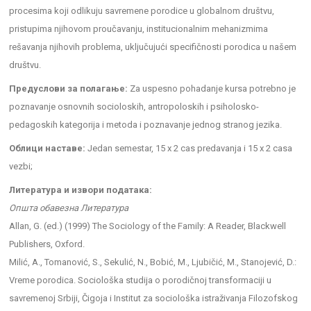
procesima koji odlikuju savremene porodice u globalnom društvu,
pristupima njihovom proučavanju, institucionalnim mehanizmima
rešavanja njihovih problema, uključujući specifičnosti porodica u našem
društvu.
Предуслови за полагање:
Za uspesno pohadanje kursa potrebno je
poznavanje osnovnih socioloskih, antropoloskih i psiholosko-
pedagoskih kategorija i metoda i poznavanje jednog stranog jezika.
Облици наставе:
Jedan semestar, 15 x 2 cas predavanja i 15 x 2 casa
vezbi;
Литература и извори података:
Општа обавезна Литература
Allan, G. (ed.) (1999) The Sociology of the Family: A Reader, Blackwell
Publishers, Oxford.
Milić, A., Tomanović, S., Sekulić, N., Bobić, M., Ljubičić, M., Stanojević, D.:
Vreme porodica. Sociološka studija o porodičnoj transformaciji u
savremenoj Srbiji, Čigoja i Institut za sociološka istraživanja Filozofskog