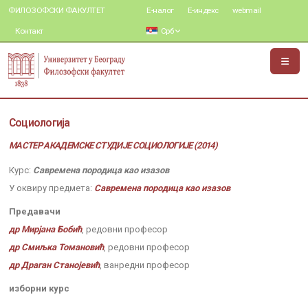
ФИЛОЗОФСКИ ФАКУЛТЕТ
Е-налог
Е-индекс
webmail
Контакт
Срб
Социологија
МАСТЕР АКАДЕМСКЕ СТУДИЈЕ СОЦИОЛОГИЈЕ (2014)
Курс:
Савремена породица као изазов
У оквиру предмета:
Савремена породица као изазов
Предавачи
др Мирјана Бобић
, редовни професор
др Смиљка Томановић
, редовни професор
др Драган Станојевић
, ванредни професор
изборни курс