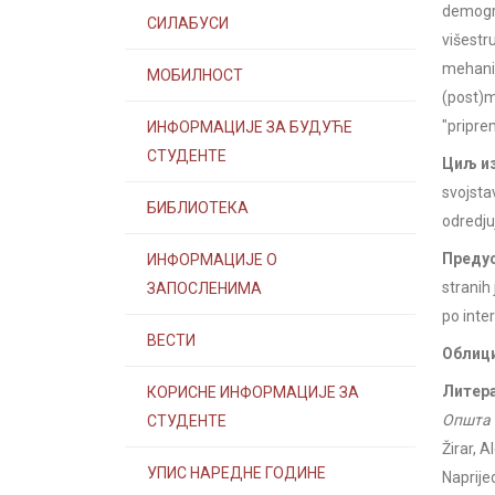
demogra
СИЛАБУСИ
višestr
mehanič
МОБИЛНОСТ
(post)m
"pripre
ИНФОРМАЦИЈЕ ЗА БУДУЋЕ
СТУДЕНТЕ
Циљ из
svojsta
БИБЛИОТЕКА
odredju
Предус
ИНФОРМАЦИЈЕ О
stranih
ЗАПОСЛЕНИМА
po inte
ВЕСТИ
Облици
Литера
КОРИСНЕ ИНФОРМАЦИЈЕ ЗА
Општа 
СТУДЕНТЕ
Žirar, A
УПИС НАРЕДНЕ ГОДИНЕ
Naprije