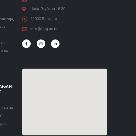
Чика Љубина 18-20
11000 Београд
ологија,
ких
info@f.bg.ac.rs
 на
то на
АЊА И
Е
вања на
у
одни