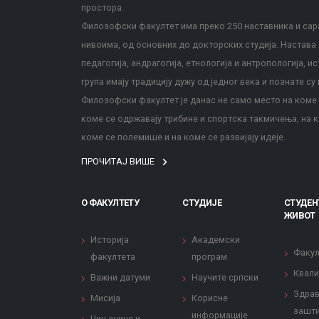
простора.
Филозофски факултет има преко 250 наставника и сара
нивоима, од основних до докторских студија. Настава с
педагогија, андрагогија, етнологија и антропологија, и
група имају традицију дужу од једног века и познате су 
Филозофски факултет је данас не само место на коме с
коме се одржавају трибине и спортска такмичења, на к
коме се полемише и на коме се развијају идеје.
ПРОЧИТАЈ ВИШЕ
О ФАКУЛТЕТУ
СТУДИЈЕ
СТУДЕН
ЖИВОТ
Историја
Академски
Факул
факултета
програм
Квали
Важни датуми
Научите српски
Здрав
Мисија
Корисне
зашти
информације
Чињенице и