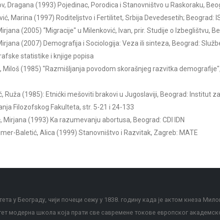
, Dragana (1993) Pojedinac, Porodica i Stanovništvo u Raskoraku, Beog
ić, Marina (1997) Roditeljstvo i Fertilitet, Srbija Devedesetih; Beograd: IS
irjana (2005) “Migracije" u Milenković, Ivan, prir. Studije o Izbeglištvu,
Mirjana (2007) Demografija i Sociologija: Veza ili sinteza, Beograd: Služb
fske statistike i knjige popisa
 Miloš (1985) "Razmišljanja povodom skorašnjeg razvitka demografije", 
ć, Ruža (1985): Etnićki mešoviti brakovi u Jugoslaviji, Beograd: Institut z
anja Filozofskog Fakulteta, str. 5-21 i 24-133
, Mirjana (1993) Ka razumevanju abortusa, Beograd: CDI IDN
mer-Baletić, Alica (1999) Stanovništvo i Razvitak, Zagreb: MATE
ета у Београду, чији почеци сежу у 1838. годину када је актом кнеза Мило
тет модерна школа која прати све савремене токове европског академск