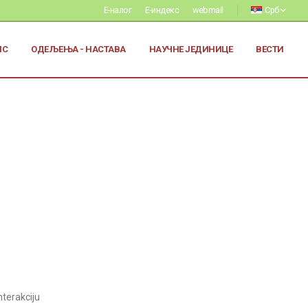
Е-налог
Е-индекс
webmail
Срб
ИС
ОДЕЉЕЊА - НАСТАВА
НАУЧНЕ ЈЕДИНИЦЕ
ВЕСТИ
terakciju