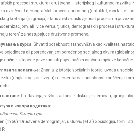
fskih procesa i struktura i društveno – istorijskog i kulturnog razvitka.
uka uzročnost demografskih procesa, prirodnog (natalitet, mortalitet, prir
kog kretanja (migracija) stanovništva, uslovljenost procesima poveza
odernizacijom, ali i vice versa, tj uticaj demografskih procesa i struktur
maju teren" za nastupajuće društvene promene.
учавања курса:
Shvatiti posebnosti stanovništva kao kvaliteta nasta
va pojedinaca ali posredovanjem određenog socijalnog okvira (globalnog
je načine i stepene povezanosti pojedinačnih osobina i njihove konačne
лови за полагање:
Znanja iz istorije socijalnih teorija, uvoda u sociol
 jezika (engleskog, pre svega) i elementarna sposobnost korišćenja komp
rnetu.
 наставе:
Predavanja, vežbe, radionice, diskusije, seminari, igranje ulo
тура и извори података:
обавезна Литература
len (1966) "Društvena demografija", u Gurvič (et al) Sociologija, tom I, st
d R