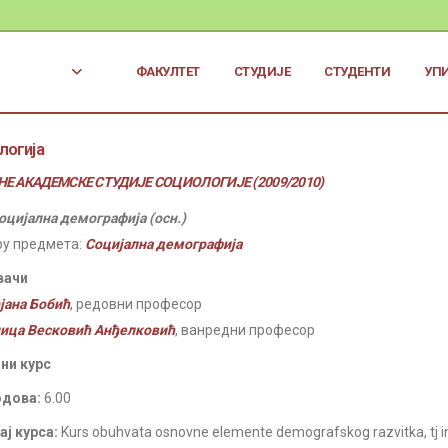
ФАКУЛТЕТ
СТУДИЈЕ
СТУДЕНТИ
УП
логија
Е АКАДЕМСКЕ СТУДИЈЕ СОЦИОЛОГИЈЕ (2009/2010)
оцијална демографија (осн.)
ру предмета:
Социјална демографија
вачи
јана Бобић
, редовни професор
ица Весковић Анђелковић
, ванредни професор
ни курс
одова:
6.00
ј курса:
Kurs obuhvata osnovne elemente demografskog razvitka, tj in