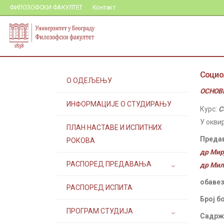
ФИЛОЗОФСКИ ФАКУЛТЕТ
Контакт
Социо
О ОДЕЉЕЊУ
ОСНОВН
ИНФОРМАЦИЈЕ О СТУДИРАЊУ
Курс:
С
У окви
ПЛАН НАСТАВЕ И ИСПИТНИХ
Преда
РОКОВА
др Мир
РАСПОРЕД ПРЕДАВАЊА
др Мил
обавез
РАСПОРЕД ИСПИТА
Број б
ПРОГРАМ СТУДИЈА
Садржа