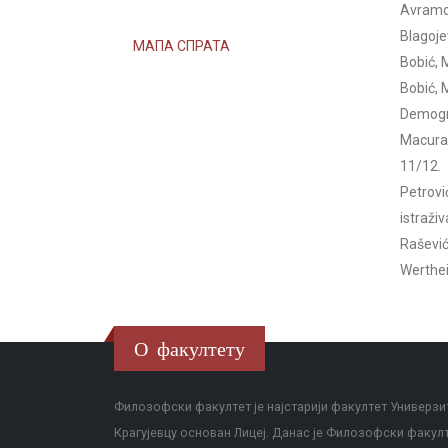
Avramov
Blagojev
МАПА СПРАТА
Bobić, M
Bobić, 
Demogra
Macura,
11/12.
Petrovi
istraživ
Rašević
Werthei
О факултету
Филозофски факултет је најстарији факултет Универзит
Крагујевцу основан Лицеј. Данас је Филозофски факул