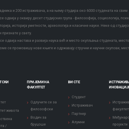
дника и 200 истраживача, а на њему студира око 6000 студената на свим
е одвија у оквиру десет студијских група - филозофија, социологија, псих
сторија, историја уметности, археологија и класичне науке. Неке од студијс
и признате у свету.
е одвија настава и развија наука већ и место окупљања студената, место
оме се промовишу нове књиге и одржавају стручни и научни скупови, мес
ТСКИ
ПРИЈЕМИ НА
ВИ СТЕ
ИСТРАЖИВ
ФАКУЛТЕТ
ИНОВАЦИЈ
Студент
тет
Одлучите се за
Истражи
Истраживач
филозофски
факултет
тет живота
Партнер
Водич за
Међунар
ствена
Алумни
бруцоше
пројекти
та /