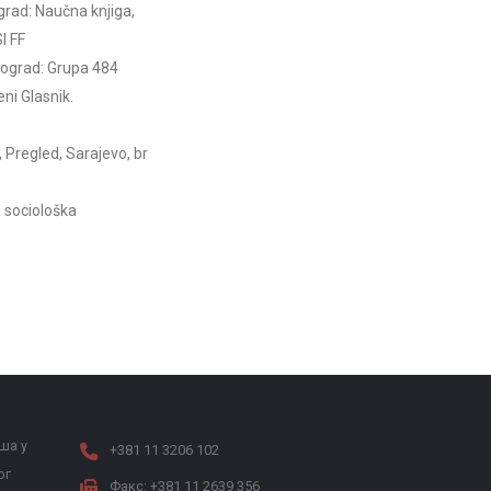
rad: Naučna knjiga,
I FF
 Beograd: Grupa 484
eni Glasnik.
Pregled, Sarajevo, br
a sociološka
ша у
+381 11 3206 102
ог
Факс: +381 11 2639 356