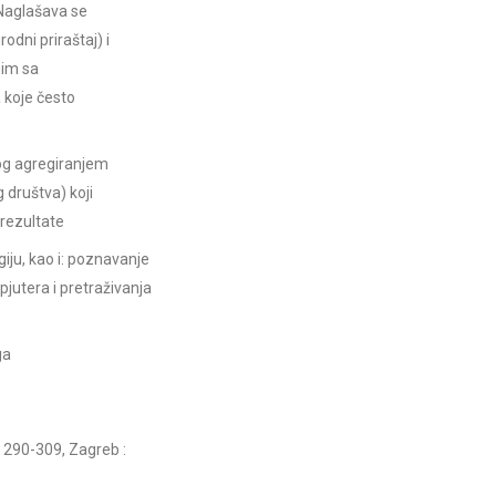
 Naglašava se
odni priraštaj) i
nim sa
a koje često
log agregiranjem
 društva) koji
 rezultate
ogiju, kao i: poznavanje
jutera i pretraživanja
ga
r. 290-309, Zagreb :