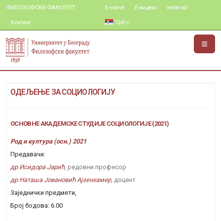
ФИЛОЗОФСКИ ФАКУЛТЕТ
Е-налог
Е-индекс
webmail
Контакт
Срб
ОДЕЉЕЊЕ ЗА СОЦИОЛОГИЈУ
ОСНОВНЕ АКАДЕМСКЕ СТУДИЈЕ СОЦИОЛОГИЈЕ (2021)
Род и култура (осн.) 2021
Предавачи:
др Исидора Јарић
, редовни професор
др Наташа Јовановић Ајзенхамер
, доцент
Заједнички предмети,
Број бодова: 6.00