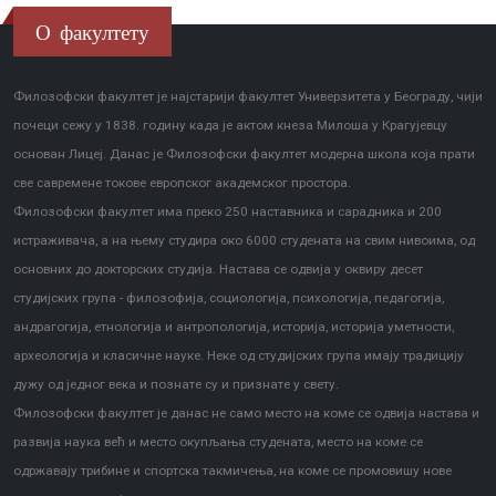
О факултету
Филозофски факултет је најстарији факултет Универзитета у Београду, чији
почеци сежу у 1838. годину када је актом кнеза Милоша у Крагујевцу
основан Лицеј. Данас је Филозофски факултет модерна школа која прати
све савремене токове европског академског простора.
Филозофски факултет има преко 250 наставника и сарадника и 200
истраживача, а на њему студира око 6000 студената на свим нивоима, од
основних до докторских студија. Настава се одвија у оквиру десет
студијских група - филозофија, социологија, психологија, педагогија,
андрагогија, етнологија и антропологија, историја, историја уметности,
археологија и класичне науке. Неке од студијских група имају традицију
дужу од једног века и познате су и признате у свету.
Филозофски факултет је данас не само место на коме се одвија настава и
развија наука већ и место окупљања студената, место на коме се
одржавају трибине и спортска такмичења, на коме се промовишу нове