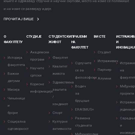
књиге и одржавају стручни и научни скупови, место на коме се полемише
и на коме се развијају идеје.
ПРОЧИТАЈ ВИШЕ
О
СТУДИЈЕ
СТУДЕНТСКИ
ПРИЈЕМИ
ВИ СТЕ
ИСТРАЖИ
ФАКУЛТЕТУ
ЖИВОТ
НА
И
ФАКУЛТЕТ
ИНОВАЦИЈ
Академски
Студент
Историја
Факултет
програм
Истраживач
Одлучите
Истражи
факултета
Квалитет
Научите
Партнер
се за
на
Важни
живота
српски
филозофски
факулте
Алумни
датуми
Здравствена
Корисне
Водич
Међунар
Мисија
заштита
информације
за
пројекти
/
Чињенице
бруцоше
Истражи
хендикеп
и
ERASMUS+
јединиц
бројке
Спорт
Размена
Сарадњ
Социјална
Културне
студената
и
одговорност
активности
иноваци
Међународни