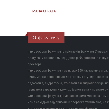
МАПА СПРАТА
О факултету
Филозофски факултет је најстарији факултет Универзит
Крагујевцу основан Лицеј. Данас је Филозофски факул
простора.
Филозофски факултет има преко 250 наставника и сара
нивоима, од основних до докторских студија. Настава с
педагогија, андрагогија, етнологија и антропологија, и
група имају традицију дужу од једног века и познате су 
Филозофски факултет је данас не само место на коме с
коме се одржавају трибине и спортска такмичења, на к
коме се полемише и на коме се развијају идеје.