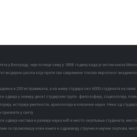
ета у Београду, чији почеци сежу у 1838. годину када је актом кнеза Мило
тет модерна школа која прати све савремене токове европског академск
дника и 200 истраживача, а на њему студира око 6000 студената на свим
е одвија у оквиру десет студијских група - филозофија, социологија, псих
сторија, историја уметности, археологија и класичне науке. Неке од студијс
и признате у свету.
е одвија настава и развија наука већ и место окупљања студената, место
оме се промовишу нове књиге и одржавају стручни и научни скупови, мес