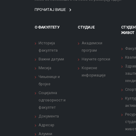
ПРОЧИТАЈ ВИШЕ
О ФАКУЛТЕТУ
СТУДИЈЕ
СТУДЕН
ЖИВОТ
Историја
Академски
Факул
факултета
програм
Квали
Важни датуми
Научите српски
Здрав
Мисија
Корисне
зашти
информације
Чињенице и
хенди
бројке
Спорт
Социјална
Култу
одговорност и
актив
факултет
Ресур
Документа
студе
Адресар
живо
Алумни