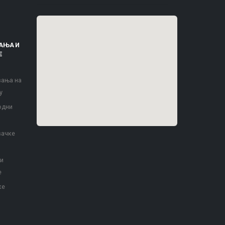
АЊА И
Е
вања на
у
одни
вачке
 и
е
ке