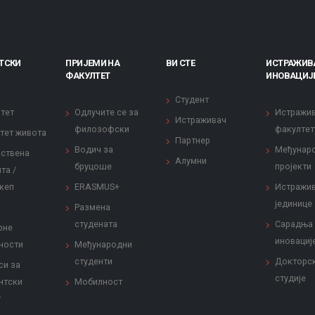
ТСКИ
ПРИЈЕМИ НА
ВИ СТЕ
ИСТРАЖИВ
ФАКУЛТЕТ
ИНОВАЦИЈ
Студент
тет
Одлучите се за
Истражи
Истраживач
филозофски
факултет
тет живота
Партнер
Водич за
Међунар
ствена
Алумни
бруцоше
пројекти
та /
кеп
ERASMUS+
Истражи
јединице
Размена
студената
Сарадња
рне
иновациј
ности
Међународни
студенти
Докторс
си за
студије
нтски
Мобилност
т