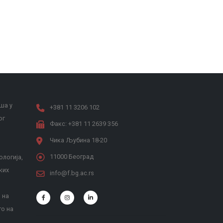
ша у
+381 11 3206 102
ог
Факс: +381 11 2639 356
Чика Љубина 18-20
11000 Београд
ологија,
ких
info@f.bg.ac.rs
 на
то на