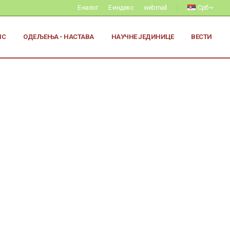
Е-налог
Е-индекс
webmail
Срб
ИС
ОДЕЉЕЊА - НАСТАВА
НАУЧНЕ ЈЕДИНИЦЕ
ВЕСТИ