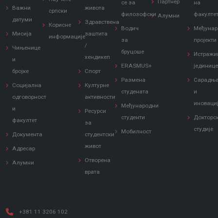
Партнер
се за
на
Важни
живота
српски
филозофски
факулте
Алумни
датуми
Здравствена
Корисне
Водич
Међунар
Мисија
заштита
информације
за
пројекти
/
Чињенице
бруцоше
Истражи
хендикеп
и
ERASMUS+
јединиц
бројке
Спорт
Размена
Сарадњ
Социјална
Културне
студената
и
одговорност
активности
иноваци
Међународни
и
Ресурси
студенти
Докторс
факултет
за
студије
Мобилност
Документа
студентски
живот
Адресар
Отворена
Алумни
врата
+381 11 3206 102