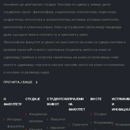
основних до докторских студија. Настава се одвија у оквиру десет
студијских група - филозофија, социологија, психологија, педагогија,
андрагогија, етнологија и антропологија, историја, историја уметности,
археологија и класичне науке. Неке од студијских група имају традицију
дужу од једног века и познате су и признате у свету.
Филозофски факултет је данас не само место на коме се одвија настава и
развија наука већ и место окупљања студената, место на коме се
одржавају трибине и спортска такмичења, на коме се промовишу нове
књиге и одржавају стручни и научни скупови, место на коме се полемише
и на коме се развијају идеје.
ПРОЧИТАЈ ВИШЕ
О
СТУДИЈЕ
СТУДЕНТСКИ
ПРИЈЕМИ
ВИ СТЕ
ИСТРАЖИ
ФАКУЛТЕТУ
ЖИВОТ
НА
И
ФАКУЛТЕТ
ИНОВАЦИЈ
Академски
Студент
Историја
Факултет
програм
Истраживач
Одлучите
Истражи
факултета
Квалитет
Научите