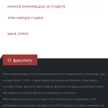
КОРИСНЕ ИНФОРМАЦИЈЕ ЗА СТУДЕНТЕ
УПИС НАРЕДНЕ ГОДИНЕ
МАПА СПРАТА
О факултету
Филозофски факултет је најстарији факултет Универзитета у Београду, чији
почеци сежу у 1838. годину када је актом кнеза Милоша у Крагујевцу
основан Лицеј. Данас је Филозофски факултет модерна школа која прати
све савремене токове европског академског простора.
Филозофски факултет има преко 250 наставника и сарадника и 200
истраживача, а на њему студира око 6000 студената на свим нивоима, од