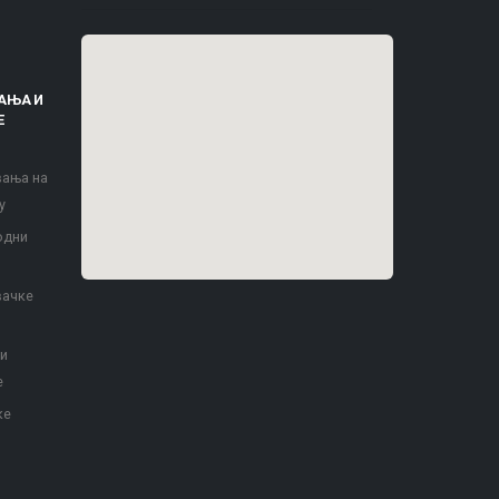
АЊА И
Е
вања на
у
одни
вачке
 и
е
ке