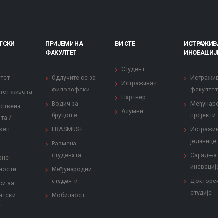
ТСКИ
ПРИЈЕМИ НА
ВИ СТЕ
ИСТРАЖИВ
ФАКУЛТЕТ
ИНОВАЦИЈ
Студент
тет
Одлучите се за
Истражи
Истраживач
филозофски
факултет
тет живота
Партнер
Водич за
Међунар
ствена
Алумни
бруцоше
пројекти
та /
кеп
ERASMUS+
Истражи
јединице
Размена
студената
Сарадња
рне
иновациј
ности
Међународни
студенти
Докторс
си за
студије
нтски
Мобилност
т