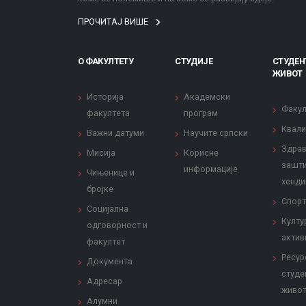
ПРОЧИТАЈ ВИШЕ
О ФАКУЛТЕТУ
СТУДИЈЕ
СТУДЕН
ЖИВОТ
Историја
Академски
Факул
факултета
програм
Квали
Важни датуми
Научите српски
Здрав
Мисија
Корисне
зашти
информације
Чињенице и
хенди
бројке
Спорт
Социјална
Култу
одговорност и
актив
факултет
Ресур
Документа
студе
Адресар
живо
Алумни