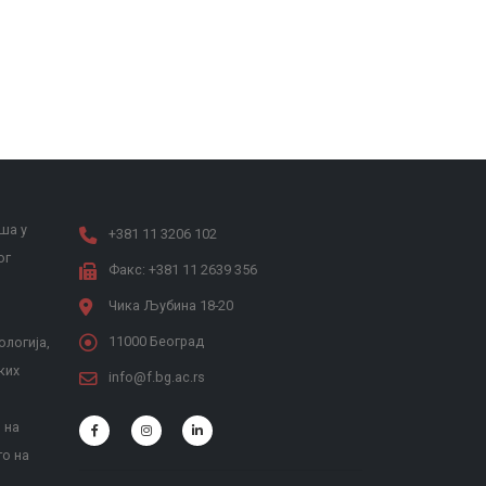
ша у
+381 11 3206 102
ог
Факс: +381 11 2639 356
Чика Љубина 18-20
11000 Београд
ологија,
ких
info@f.bg.ac.rs
 на
то на