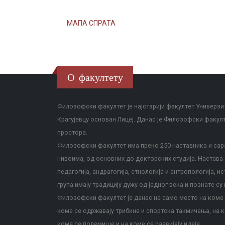
МАПА СПРАТА
О факултету
Филозофски факултет је најстарији факултет Универзит
Крагујевцу основан Лицеј. Данас је Филозофски факул
простора.
Филозофски факултет има преко 250 наставника и сара
нивоима, од основних до докторских студија. Настава с
педагогија, андрагогија, етнологија и антропологија, и
група имају традицију дужу од једног века и познате су 
Филозофски факултет је данас не само место на коме с
коме се одржавају трибине и спортска такмичења, на к
коме се полемише и на коме се развијају идеје.