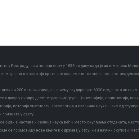
ета у Београду, чији почеци сежу у 1838. годину када је актом кнеза Мило
тет модерна школа која прати све савремене токове европског академск
дника и 200 истраживача, а на њему студира око 6000 студената на свим
е одвија у оквиру десет студијских група - филозофија, социологија, псих
сторија, историја уметности, археологија и класичне науке. Неке од студијс
и признате у свету.
е одвија настава и развија наука већ и место окупљања студената, место
оме се промовишу нове књиге и одржавају стручни и научни скупови, мес