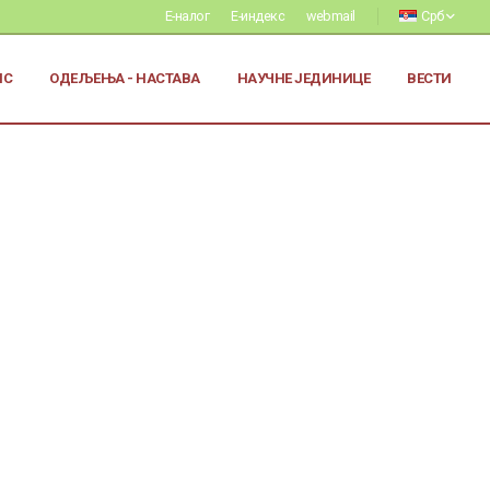
Е-налог
Е-индекс
webmail
Срб
ИС
ОДЕЉЕЊА - НАСТАВА
НАУЧНЕ ЈЕДИНИЦЕ
ВЕСТИ