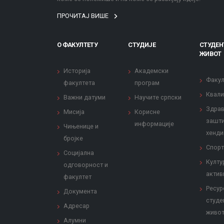
ПРОЧИТАЈ ВИШЕ
О ФАКУЛТЕТУ
СТУДИЈЕ
СТУДЕН
ЖИВОТ
Историја
Академски
Факул
факултета
програм
Квали
Важни датуми
Научите српски
Здрав
Мисија
Корисне
зашти
информације
Чињенице и
хенди
бројке
Спорт
Социјална
Култу
одговорност и
актив
факултет
Ресур
Документа
студе
Адресар
живо
Алумни