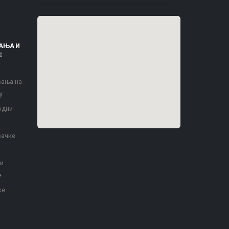
АЊА И
Е
вања на
у
одни
вачке
 и
е
ке