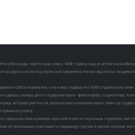
ета у Београду, чији почеци сежу у 1838. годину када је актом кнеза Мило
тет модерна школа која прати све савремене токове европског академск
дника и 200 истраживача, а на њему студира око 6000 студената на свим
е одвија у оквиру десет студијских група - филозофија, социологија, псих
сторија, историја уметности, археологија и класичне науке. Неке од студијс
и признате у свету.
е одвија настава и развија наука већ и место окупљања студената, место
оме се промовишу нове књиге и одржавају стручни и научни скупови, мес