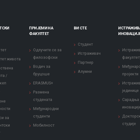
ТСКИ
ПРИЈЕМИ НА
ВИ СТЕ
ИСТРАЖИВ
ФАКУЛТЕТ
ИНОВАЦИЈ
Студент
тет
Одлучите се за
Истражи
Истраживач
филозофски
факултет
тет живота
Партнер
Водич за
Међунар
ствена
Алумни
бруцоше
пројекти
та /
кеп
ERASMUS+
Истражи
јединице
Размена
студената
Сарадња
рне
иновациј
ности
Међународни
студенти
Докторс
си за
студије
нтски
Мобилност
т