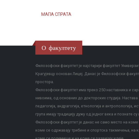
МАПА СПРАТА
О факултету
Филозофски факултет је најстарији факултет Универзит
Крагујевцу основан Лицеј. Данас је Филозофски факул
простора.
Филозофски факултет има преко 250 наставника и сара
нивоима, од основних до докторских студија. Настава с
педагогија, андрагогија, етнологија и антропологија, и
група имају традицију дужу од једног века и познате су 
Филозофски факултет је данас не само место на коме с
коме се одржавају трибине и спортска такмичења, на к
коме се полемише и на коме се развијају идеје.