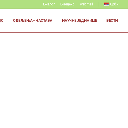
Е-налог
Е-индекс
webmail
Срб
ИС
ОДЕЉЕЊА - НАСТАВА
НАУЧНЕ ЈЕДИНИЦЕ
ВЕСТИ