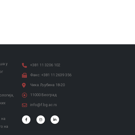
ша у
+381 11 3206 102
ог
Факс: +381 11 2639 356
Чика Љубина 18-20
11000 Београд
ологија,
ких
info@f.bg.ac.rs
 на
то на