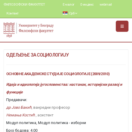
ФИЛОЗОФСКИ ФАКУЛТЕТ
Е-налог
Е-индекс
webmail
Контакт
Срб
ОДЕЉЕЊЕ ЗА СОЦИОЛОГИЈУ
ОСНОВНЕ АКАДЕМСКЕ СТУДИЈЕ СОЦИОЛОГИЈЕ (2009/2010)
Идеја и идеологија југословенства: настанак, историјски развој и
функције
Предавачи:
др Јово Бакић
, ванредни професор
Немања Костић
, асистент
Модул политика, Модул политика - изборни
Број бодова: 4.00