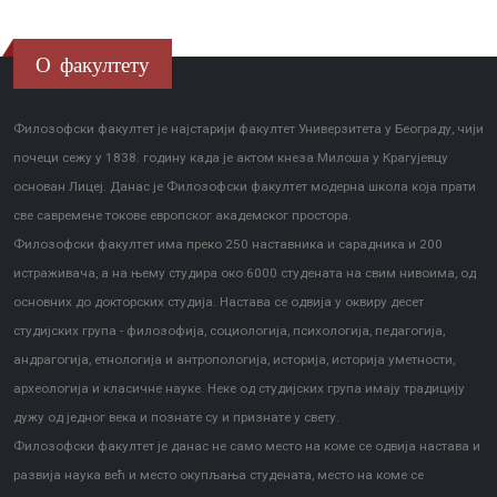
О факултету
Филозофски факултет је најстарији факултет Универзитета у Београду, чији
почеци сежу у 1838. годину када је актом кнеза Милоша у Крагујевцу
основан Лицеј. Данас је Филозофски факултет модерна школа која прати
све савремене токове европског академског простора.
Филозофски факултет има преко 250 наставника и сарадника и 200
истраживача, а на њему студира око 6000 студената на свим нивоима, од
основних до докторских студија. Настава се одвија у оквиру десет
студијских група - филозофија, социологија, психологија, педагогија,
андрагогија, етнологија и антропологија, историја, историја уметности,
археологија и класичне науке. Неке од студијских група имају традицију
дужу од једног века и познате су и признате у свету.
Филозофски факултет је данас не само место на коме се одвија настава и
развија наука већ и место окупљања студената, место на коме се