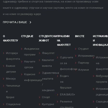
одржавају трибине и спортска такмичења, на коме се промовишу нове
књиге и одржавају стручни и научни скупови, место на коме се полемише
и на коме се развијају идеје.
ПРОЧИТАЈ ВИШЕ
О
СТУДИЈЕ
СТУДЕНТСКИ
ПРИЈЕМИ
ВИ СТЕ
ИСТРАЖИ
ФАКУЛТЕТУ
ЖИВОТ
НА
И
ФАКУЛТЕТ
ИНОВАЦИЈ
Академски
Студент
Историја
Факултет
програм
Истраживач
Одлучите
Истражи
факултета
Квалитет
Научите
Партнер
се за
на
Важни
живота
српски
филозофски
факулте
Алумни
датуми
Здравствена
Корисне
Водич
Међунар
Мисија
заштита
информације
за
пројекти
/
Чињенице
бруцоше
Истражи
хендикеп
и
ERASMUS+
јединиц
бројке
Спорт
Размена
Сарадњ
Социјална
Културне
студената
и