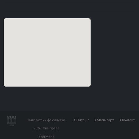
Филозофски факултет ©
Питања
Мапа сајта
Контакт
2026. Сва права
задржана