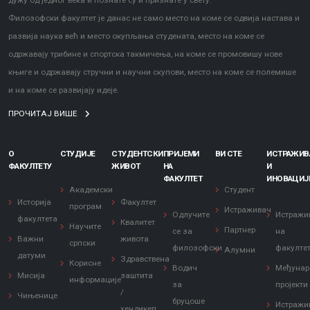
дужу од једног века и познате су и признате у свету.
Филозофски факултет је данас не само место на коме се одвија настава и
развија наука већ и место окупљања студената, место на коме се
одржавају трибине и спортска такмичења, на коме се промовишу нове
књиге и одржавају стручни и научни скупови, место на коме се полемише
и на коме се развијају идеје.
ПРОЧИТАЈ ВИШЕ
О
СТУДИЈЕ
СТУДЕНТСКИ
ПРИЈЕМИ
ВИ СТЕ
ИСТРАЖИ
ФАКУЛТЕТУ
ЖИВОТ
НА
И
ФАКУЛТЕТ
ИНОВАЦИЈ
Академски
Студент
Историја
Факултет
програм
Истраживач
Одлучите
Истражи
факултета
Квалитет
Научите
Партнер
се за
на
Важни
живота
српски
филозофски
факулте
Алумни
датуми
Здравствена
Корисне
Водич
Међунар
Мисија
заштита
информације
за
пројекти
/
Чињенице
бруцоше
Истражи
хендикеп