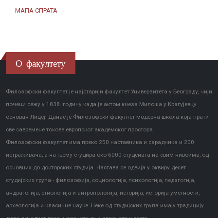
МАПА СПРАТА
О факултету
Филозофски факултет је најстарији факултет Универзитета у Београду, чији
почеци сежу у 1838. годину када је актом кнеза Милоша у Крагујевцу
основан Лицеј. Данас је Филозофски факултет модерна школа која прати
све савремене токове европског академског простора.
Филозофски факултет има преко 250 наставника и сарадника и 200
истраживача, а на њему студира око 6000 студената на свим нивоима, од
основних до докторских студија. Настава се одвија у оквиру десет
студијских група - филозофија, социологија, психологија, педагогија,
андрагогија, етнологија и антропологија, историја, историја уметности,
археологија и класичне науке. Неке од студијских група имају традицију