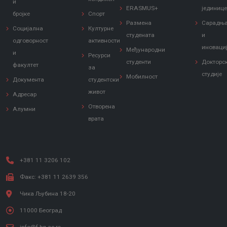
и
ERASMUS+
јединиц
бројке
Спорт
Размена
Сарадњ
Социјална
Културне
студената
и
одговорност
активности
иноваци
Међународни
и
Ресурси
студенти
Докторс
факултет
за
студије
Мобилност
Документа
студентски
живот
Адресар
Отворена
Алумни
врата
+381 11 3206 102
Факс: +381 11 2639 356
Чика Љубина 18-20
11000 Београд