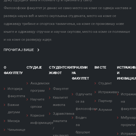
дужу од једног века и познате су и признате у свету.
Филозофски факултет је данас не само место на коме се одвија настава и
развија наука већ и место окупљања студената, место на коме се
одржавају трибине и спортска такмичења, на коме се промовишу нове
књиге и одржавају стручни и научни скупови, место на коме се полемише
и на коме се развијају идеје.
ПРОЧИТАЈ ВИШЕ
О
СТУДИЈЕ
СТУДЕНТСКИ
ПРИЈЕМИ
ВИ СТЕ
ИСТРАЖИ
ФАКУЛТЕТУ
ЖИВОТ
НА
И
ФАКУЛТЕТ
ИНОВАЦИЈ
Академски
Студент
Историја
Факултет
програм
Истраживач
Одлучите
Истражи
факултета
Квалитет
Научите
Партнер
се за
на
Важни
живота
српски
филозофски
факулте
Алумни
датуми
Здравствена
Корисне
Водич
Међунар
Мисија
заштита
информације
за
пројекти
/
Чињенице
бруцоше
Истражи
хендикеп