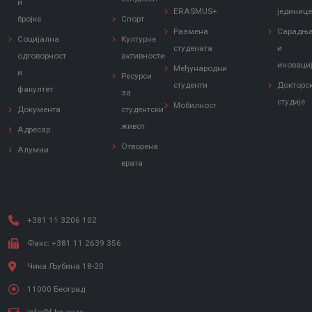
и
ERASMUS+
јединиц
бројке
Спорт
Размена
Сарадњ
Социјална
Културне
студената
и
одговорност
активности
иноваци
Међународни
и
Ресурси
студенти
Докторс
факултет
за
студије
Мобилност
Документа
студентски
живот
Адресар
Отворена
Алумни
врата
+381 11 3206 102
Факс: +381 11 2639 356
Чика Љубина 18-20
11000 Београд