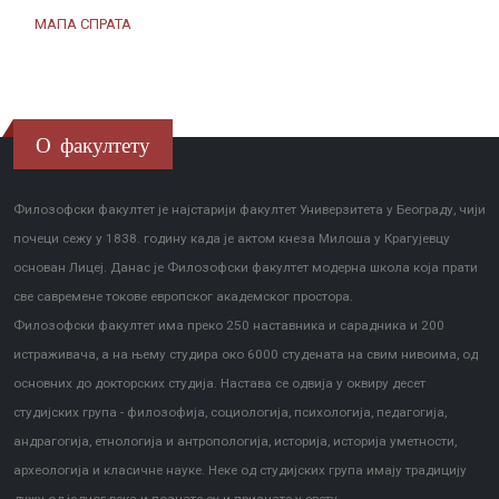
МАПА СПРАТА
О факултету
Филозофски факултет је најстарији факултет Универзитета у Београду, чији
почеци сежу у 1838. годину када је актом кнеза Милоша у Крагујевцу
основан Лицеј. Данас је Филозофски факултет модерна школа која прати
све савремене токове европског академског простора.
Филозофски факултет има преко 250 наставника и сарадника и 200
истраживача, а на њему студира око 6000 студената на свим нивоима, од
основних до докторских студија. Настава се одвија у оквиру десет
студијских група - филозофија, социологија, психологија, педагогија,
андрагогија, етнологија и антропологија, историја, историја уметности,
археологија и класичне науке. Неке од студијских група имају традицију