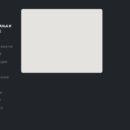
АЊА И
Е
вања на
у
одни
вачке
 и
е
ке