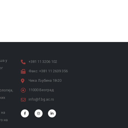
ша у
+381 11 3206 102
ог
Факс: +381 11 2639 356
Чика Љубина 18-20
11000 Београд
ологија,
ких
info@f.bg.ac.rs
 на
то на