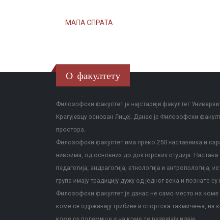
МАПА СПРАТА
О факултету
Филозофски факултет је најстарији факултет Универзит
Крагујевцу основан Лицеј. Данас је Филозофски факул
простора.
Филозофски факултет има преко 250 наставника и сара
нивоима, од основних до докторских студија. Настава с
педагогија, андрагогија, етнологија и антропологија, и
група имају традицију дужу од једног века и познате су 
Филозофски факултет је данас не само место на коме с
коме се одржавају трибине и спортска такмичења, на к
коме се полемише и на коме се развијају идеје.