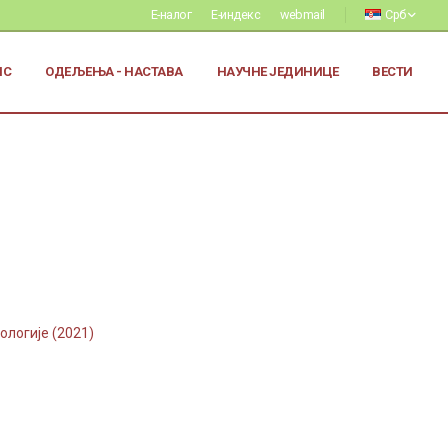
Е-налог
Е-индекс
webmail
Срб
ИС
ОДЕЉЕЊА - НАСТАВА
НАУЧНЕ ЈЕДИНИЦЕ
ВЕСТИ
ологије (2021)