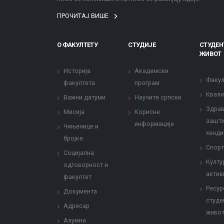
ПРОЧИТАЈ ВИШЕ
О ФАКУЛТЕТУ
СТУДИЈЕ
СТУДЕН
ЖИВОТ
Историја
Академски
Факул
факултета
програм
Квали
Важни датуми
Научите српски
Здрав
Мисија
Корисне
зашти
информације
Чињенице и
хенди
бројке
Спорт
Социјална
Култу
одговорност и
актив
факултет
Ресур
Документа
студе
Адресар
живо
Алумни