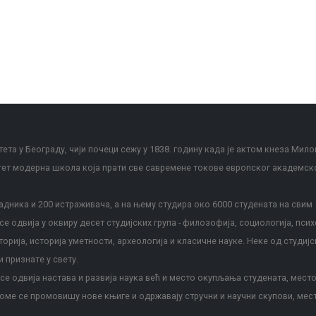
ета у Београду, чији почеци сежу у 1838. годину када је актом кнеза Мило
тет модерна школа која прати све савремене токове европског академск
дника и 200 истраживача, а на њему студира око 6000 студената на свим
е одвија у оквиру десет студијских група - филозофија, социологија, псих
сторија, историја уметности, археологија и класичне науке. Неке од студијс
и признате у свету.
е одвија настава и развија наука већ и место окупљања студената, место
оме се промовишу нове књиге и одржавају стручни и научни скупови, мес