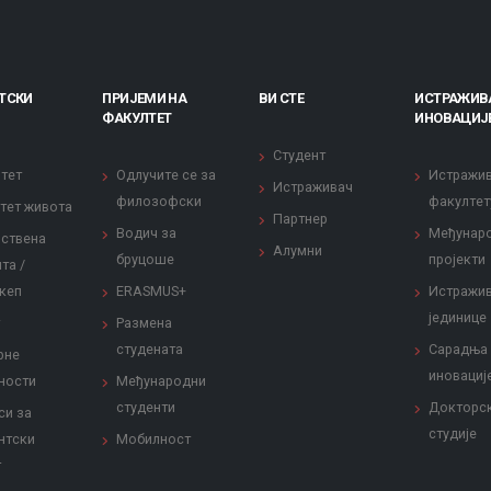
ТСКИ
ПРИЈЕМИ НА
ВИ СТЕ
ИСТРАЖИВ
ФАКУЛТЕТ
ИНОВАЦИЈ
Студент
тет
Одлучите се за
Истражи
Истраживач
филозофски
факултет
тет живота
Партнер
Водич за
Међунар
ствена
Алумни
бруцоше
пројекти
та /
кеп
ERASMUS+
Истражи
јединице
Размена
студената
Сарадња
рне
иновациј
ности
Међународни
студенти
Докторс
си за
студије
нтски
Мобилност
т