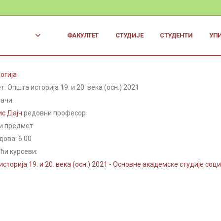
ФАКУЛТЕТ
СТУДИЈЕ
СТУДЕНТИ
УП
огија
: Општа историја 19. и 20. века (осн.) 2021
ачи:
ис Дајч
редовни професор
и предмет
дова:
6.00
ћи курсеви:
сторија 19. и 20. века (осн.) 2021 - Основне академске студије соци