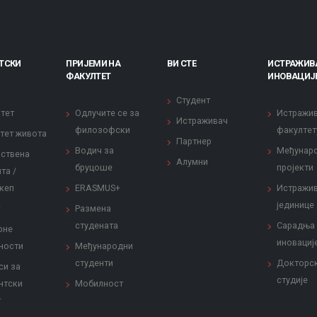
ТСКИ
ПРИЈЕМИ НА
ВИ СТЕ
ИСТРАЖИВ
ФАКУЛТЕТ
ИНОВАЦИЈ
Студент
тет
Одлучите се за
Истражи
Истраживач
филозофски
факултет
тет живота
Партнер
Водич за
Међунар
ствена
Алумни
бруцоше
пројекти
та /
кеп
ERASMUS+
Истражи
јединице
Размена
студената
Сарадња
рне
иновациј
ности
Међународни
студенти
Докторс
си за
студије
нтски
Мобилност
т