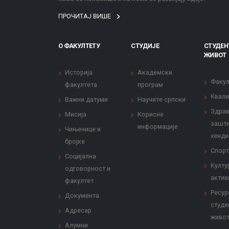
ПРОЧИТАЈ ВИШЕ
О ФАКУЛТЕТУ
СТУДИЈЕ
СТУДЕН
ЖИВОТ
Историја
Академски
Факул
факултета
програм
Квали
Важни датуми
Научите српски
Здрав
Мисија
Корисне
зашти
информације
Чињенице и
хенди
бројке
Спорт
Социјална
Култу
одговорност и
актив
факултет
Ресур
Документа
студе
Адресар
живо
Алумни