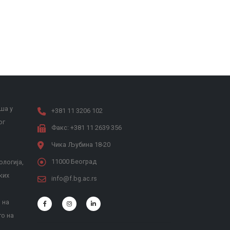
ша у
+381 11 3206 102
ог
Факс: +381 11 2639 356
Чика Љубина 18-20
11000 Београд
ологија,
ких
info@f.bg.ac.rs
 на
то на