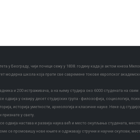
ета у Београду, чији почеци сежу у 1838. годину када је актом кнеза Мило
тет модерна школа која прати све савремене токове европског академск
дника и 200 истраживача, а на њему студира око 6000 студената на свим
е одвија у оквиру десет студијских група - филозофија, социологија, псих
сторија, историја уметности, археологија и класичне науке. Неке од студијс
и признате у свету.
е одвија настава и развија наука већ и место окупљања студената, место
оме се промовишу нове књиге и одржавају стручни и научни скупови, мес