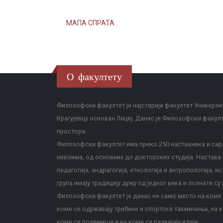
МАПА СПРАТА
О факултету
Филозофски факултет је најстарији факултет Универзит
Крагујевцу основан Лицеј. Данас је Филозофски факул
простора.
Филозофски факултет има преко 250 наставника и сара
нивоима, од основних до докторских студија. Настава с
педагогија, андрагогија, етнологија и антропологија, и
група имају традицију дужу од једног века и познате су 
Филозофски факултет је данас не само место на коме с
коме се одржавају трибине и спортска такмичења, на к
коме се полемише и на коме се развијају идеје.