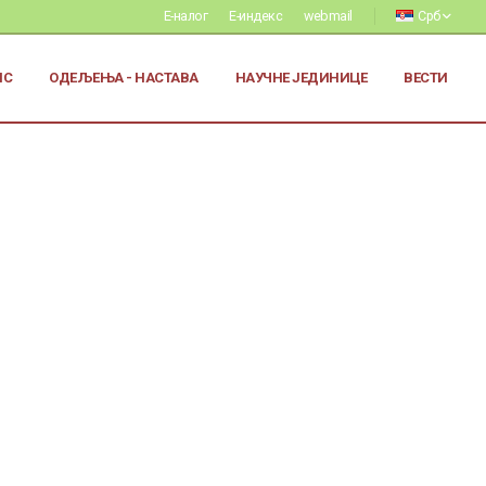
Е-налог
Е-индекс
webmail
Срб
ИС
ОДЕЉЕЊА - НАСТАВА
НАУЧНЕ ЈЕДИНИЦЕ
ВЕСТИ