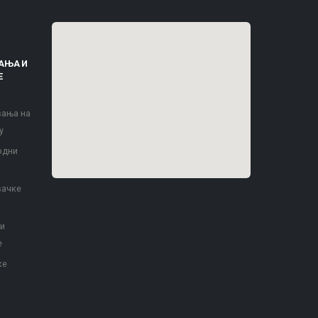
АЊА И
Е
вања на
у
одни
вачке
 и
е
ке