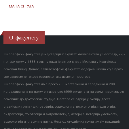
МАПА СПРАТА
О факултету
Филозофски факултет је најстарији факултет Универзитета у Београду, чији
почеци сежу у 1838. годину када је актом кнеза Милоша у Крагујевцу
основан Лицеј. Данас је Филозофски факултет модерна школа која прати
све савремене токове европског академског простора.
Филозофски факултет има преко 250 наставника и сарадника и 200
истраживача, а на њему студира око 6000 студената на свим нивоима, од
основних до докторских студија. Настава се одвија у оквиру десет
студијских група - филозофија, социологија, психологија, педагогија,
андрагогија, етнологија и антропологија, историја, историја уметности,
археологија и класичне науке. Неке од студијских група имају традицију