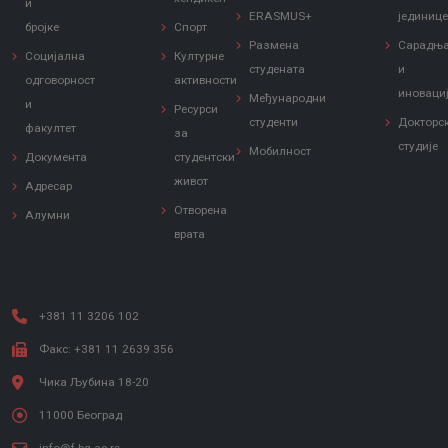
и
ERASMUS+
јединиц
бројке
Спорт
Размена
Сарадњ
Социјална
Културне
студената
и
одговорност
активности
иноваци
Међународни
и
Ресурси
студенти
Докторс
факултет
за
студије
Мобилност
Документа
студентски
живот
Адресар
Отворена
Алумни
врата
+381 11 3206 102
Факс: +381 11 2639 356
Чика Љубина 18-20
11000 Београд