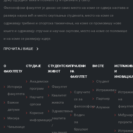
дужу од једног века и познате су и признате у свету.
Филозофски факултет је данас не само место на коме се одвија настава и
развија наука већ и место окупљања студената, место на коме се
одржавају трибине и спортска такмичења, на коме се промовишу нове
књиге и одржавају стручни и научни скупови, место на коме се полемише
и на коме се развијају идеје.
ПРОЧИТАЈ ВИШЕ
О
СТУДИЈЕ
СТУДЕНТСКИ
ПРИЈЕМИ
ВИ СТЕ
ИСТРАЖИ
ФАКУЛТЕТУ
ЖИВОТ
НА
И
ФАКУЛТЕТ
ИНОВАЦИЈ
Академски
Студент
Историја
Факултет
програм
Истраживач
Одлучите
Истражи
факултета
Квалитет
Научите
Партнер
се за
на
Важни
живота
српски
филозофски
факулте
Алумни
датуми
Здравствена
Корисне
Водич
Међунар
Мисија
заштита
информације
за
пројекти
/
Чињенице
бруцоше
Истражи
хендикеп