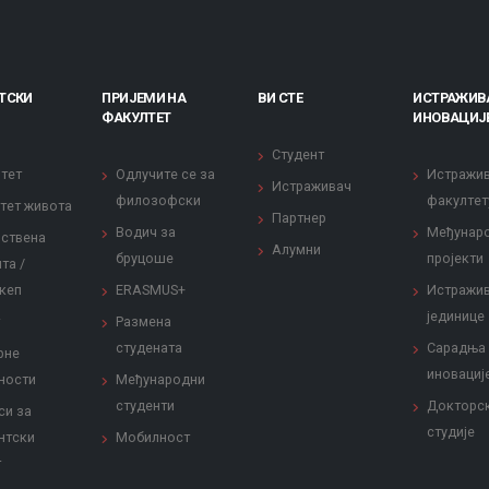
ТСКИ
ПРИЈЕМИ НА
ВИ СТЕ
ИСТРАЖИВ
ФАКУЛТЕТ
ИНОВАЦИЈ
Студент
тет
Одлучите се за
Истражи
Истраживач
филозофски
факултет
тет живота
Партнер
Водич за
Међунар
ствена
Алумни
бруцоше
пројекти
та /
кеп
ERASMUS+
Истражи
јединице
Размена
студената
Сарадња
рне
иновациј
ности
Међународни
студенти
Докторс
си за
студије
нтски
Мобилност
т