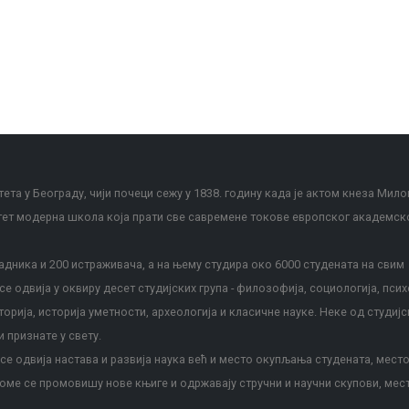
ета у Београду, чији почеци сежу у 1838. годину када је актом кнеза Мило
тет модерна школа која прати све савремене токове европског академск
дника и 200 истраживача, а на њему студира око 6000 студената на свим
е одвија у оквиру десет студијских група - филозофија, социологија, псих
сторија, историја уметности, археологија и класичне науке. Неке од студијс
и признате у свету.
е одвија настава и развија наука већ и место окупљања студената, место
оме се промовишу нове књиге и одржавају стручни и научни скупови, мес