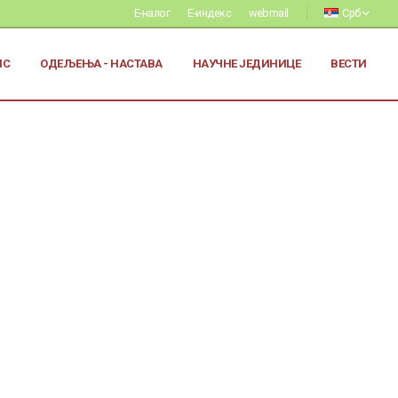
Е-налог
Е-индекс
webmail
Срб
ИС
ОДЕЉЕЊА - НАСТАВА
НАУЧНЕ ЈЕДИНИЦЕ
ВЕСТИ