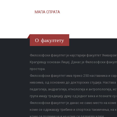
МАПА СПРАТА
О факултету
Филозофски факултет је најстарији факултет Универзит
Крагујевцу основан Лицеј. Данас је Филозофски факул
простора.
Филозофски факултет има преко 250 наставника и сара
нивоима, од основних до докторских студија. Настава с
педагогија, андрагогија, етнологија и антропологија, и
група имају традицију дужу од једног века и познате су 
Филозофски факултет је данас не само место на коме с
коме се одржавају трибине и спортска такмичења, на к
коме се полемише и на коме се развијају идеје.