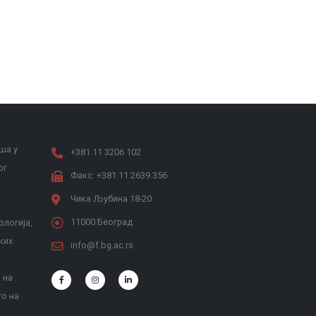
ша у
+381 11 3206 102
ог
Факс: +381 11 2639 356
Чика Љубина 18-20
11000 Београд
ологија,
ких
info@f.bg.ac.rs
 на
то на