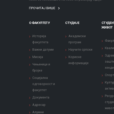
ПРОЧИТАЈ ВИШЕ
О ФАКУЛТЕТУ
СТУДИЈЕ
СТУДЕН
ЖИВОТ
Историја
Академски
Факул
факултета
програм
Квали
Важни датуми
Научите српски
Здрав
Мисија
Корисне
зашти
информације
Чињенице и
хенди
бројке
Спорт
Социјална
Култу
одговорност и
актив
факултет
Ресур
Документа
студе
Адресар
живо
Алумни