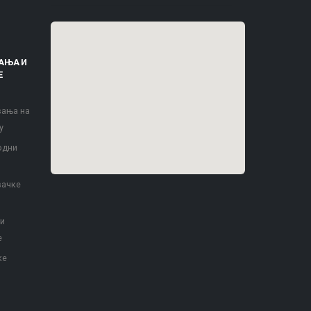
АЊА И
Е
вања на
у
одни
вачке
 и
е
ке