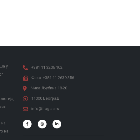
ша у
+381 11 3206 102
ог
Факс: +381 11 2639 356
Чика Љубина 18-20
11000 Београд
ологија,
ких
info@f.bg.ac.rs
 на
то на