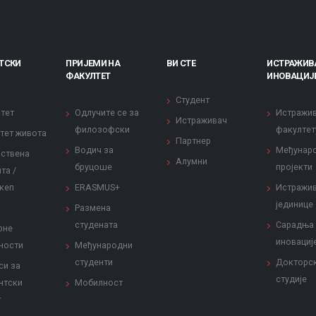
ТСКИ
ПРИЈЕМИ НА
ВИ СТЕ
ИСТРАЖИВ
ФАКУЛТЕТ
ИНОВАЦИЈ
Студент
тет
Одлучите се за
Истражи
Истраживач
филозофски
факултет
тет живота
Партнер
Водич за
Међунар
ствена
Алумни
бруцоше
пројекти
та /
кеп
ERASMUS+
Истражи
јединице
Размена
студената
Сарадња
рне
иновациј
ности
Међународни
студенти
Докторс
си за
студије
нтски
Мобилност
т