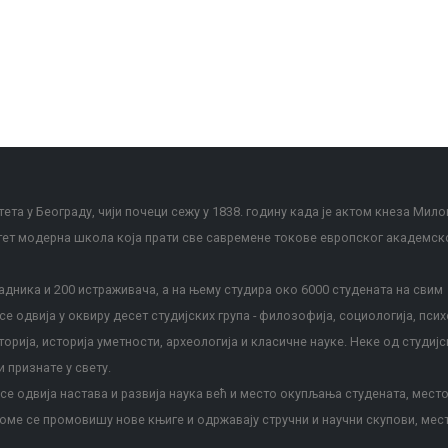
ета у Београду, чији почеци сежу у 1838. годину када је актом кнеза Мило
тет модерна школа која прати све савремене токове европског академск
дника и 200 истраживача, а на њему студира око 6000 студената на свим
е одвија у оквиру десет студијских група - филозофија, социологија, псих
сторија, историја уметности, археологија и класичне науке. Неке од студијс
и признате у свету.
е одвија настава и развија наука већ и место окупљања студената, место
оме се промовишу нове књиге и одржавају стручни и научни скупови, мес