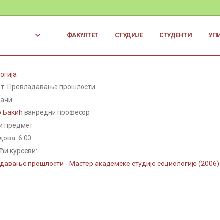
ФАКУЛТЕТ
СТУДИЈЕ
СТУДЕНТИ
УП
огија
т: Превладавање прошлости
ачи:
о Бакић
ванредни професор
и предмет
дова:
6.00
ћи курсеви:
давање прошлости - Мастер академске студије социологије (2006)