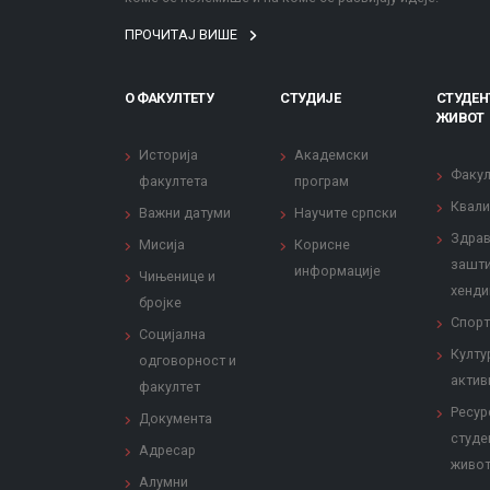
ПРОЧИТАЈ ВИШЕ
О ФАКУЛТЕТУ
СТУДИЈЕ
СТУДЕН
ЖИВОТ
Историја
Академски
Факул
факултета
програм
Квали
Важни датуми
Научите српски
Здрав
Мисија
Корисне
зашти
информације
Чињенице и
хенди
бројке
Спорт
Социјална
Култу
одговорност и
актив
факултет
Ресур
Документа
студе
Адресар
живо
Алумни