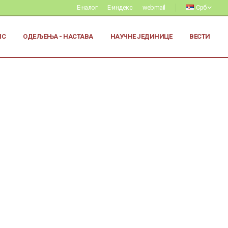
Е-налог
Е-индекс
webmail
Срб
ИС
ОДЕЉЕЊА - НАСТАВА
НАУЧНЕ ЈЕДИНИЦЕ
ВЕСТИ