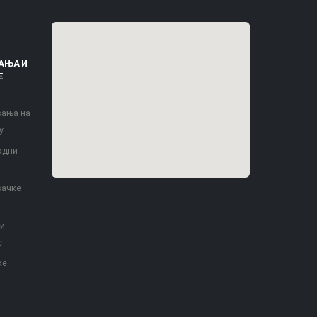
АЊА И
Е
вања на
у
одни
вачке
 и
е
ке