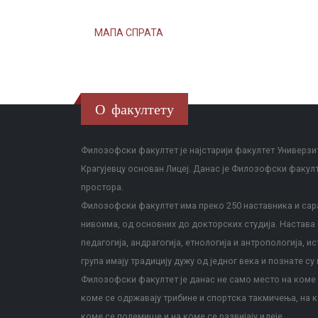
МАПА СПРАТА
О факултету
Филозофски факултет је најстарији факултет Универзит
Крагујевцу основан Лицеј. Данас је Филозофски факул
простора.
Филозофски факултет има преко 250 наставника и сара
нивоима, од основних до докторских студија. Настава с
педагогија, андрагогија, етнологија и антропологија, и
група имају традицију дужу од једног века и познате су 
Филозофски факултет је данас не само место на коме с
коме се одржавају трибине и спортска такмичења, на к
коме се полемише и на коме се развијају идеје.