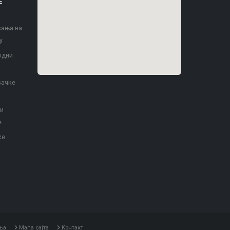
Е
вања на
у
одни
вачке
 и
е
ке
ња
Мапа сајта
Контакт