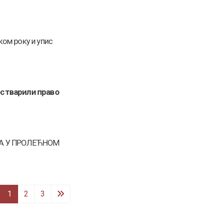
ском року и упис
остварили право
ТА У ПРОЛЕЋНОМ
1
2
3