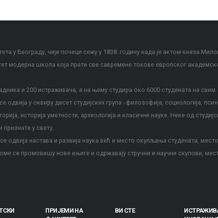
ета у Београду, чији почеци сежу у 1838. годину када је актом кнеза Мило
тет модерна школа која прати све савремене токове европског академск
дника и 200 истраживача, а на њему студира око 6000 студената на свим
е одвија у оквиру десет студијских група - филозофија, социологија, псих
сторија, историја уметности, археологија и класичне науке. Неке од студијс
и признате у свету.
е одвија настава и развија наука већ и место окупљања студената, место
оме се промовишу нове књиге и одржавају стручни и научни скупови, мес
ТСКИ
ПРИЈЕМИ НА
ВИ СТЕ
ИСТРАЖИВ