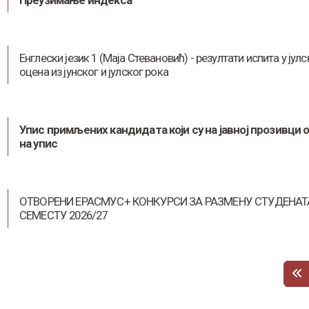
Преузимање индекса
Енглески језик 1 (Маја Стевановић) - резултати испита у јул
оцена из јунског и јулског рока
Упис примљених кандидата који су на јавној прозивци 
на упис
ОТВОРЕНИ ЕРАСМУС+ КОНКУРСИ ЗА РАЗМЕНУ СТУДЕНА
СЕМЕСТУ 2026/27