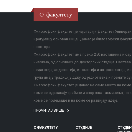
О факултету
Филозофски факултет је најстарији факултет Универзит
Крагујевцу основан Лицеј. Данас је Филозофски факул
простора.
Филозофски факултет има преко 250 наставника и сара
нивоима, од основних до докторских студија. Настава с
педагогија, андрагогија, етнологија и антропологија, и
група имају традицију дужу од једног века и познате су 
Филозофски факултет је данас не само место на коме с
коме се одржавају трибине и спортска такмичења, на к
коме се полемише и на коме се развијају идеје.
ПРОЧИТАЈ ВИШЕ
О ФАКУЛТЕТУ
СТУДИЈЕ
СТУДЕН