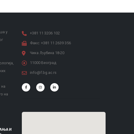
ша у
+381 11 3206 102
ог
Факс: +381 11 2639 356
Чика Љубина 18-20
11000 Београд
ологија,
ких
info@f.bg.ac.rs
 на
то на
АЊА И