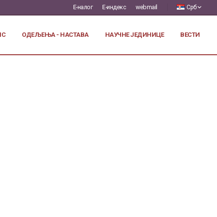
Е-налог
Е-индекс
webmail
Срб
ИС
ОДЕЉЕЊА - НАСТАВА
НАУЧНЕ ЈЕДИНИЦЕ
ВЕСТИ