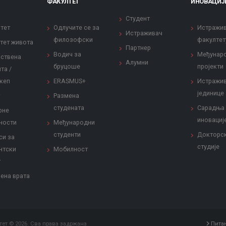
ФАКУЛТЕТ
ИНОВАЦИЈ
Студент
тет
Одлучите се за
Истражи
Истраживач
филозофски
факултет
тет живота
Партнер
Водич за
Међунар
ствена
Алумни
бруцоше
пројекти
та /
кеп
ERASMUS+
Истражи
јединице
Размена
студената
Сарадња
рне
иновациј
ности
Међународни
студенти
Докторс
си за
студије
нтски
Мобилност
т
ена врата
ет © 2026. Сва права задржана
Пита