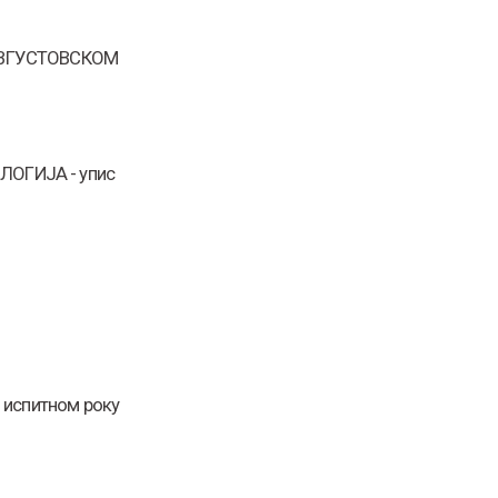
АВГУСТОВСКОМ
ОГИЈА - упис
м испитном року