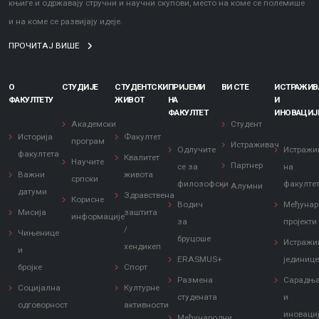
књиге и одржавају стручни и научни скупови, место на коме се полемише
и на коме се развијају идеје.
ПРОЧИТАЈ ВИШЕ
О
СТУДИЈЕ
СТУДЕНТСКИ
ПРИЈЕМИ
ВИ СТЕ
ИСТРАЖИ
ФАКУЛТЕТУ
ЖИВОТ
НА
И
ФАКУЛТЕТ
ИНОВАЦИЈ
Академски
Студент
Историја
Факултет
програм
Истраживач
Одлучите
Истражи
факултета
Квалитет
Научите
Партнер
се за
на
Важни
живота
српски
филозофски
факулте
Алумни
датуми
Здравствена
Корисне
Водич
Међунар
Мисија
заштита
информације
за
пројекти
/
Чињенице
бруцоше
Истражи
хендикеп
и
ERASMUS+
јединиц
бројке
Спорт
Размена
Сарадњ
Социјална
Културне
студената
и
одговорност
активности
иноваци
Међународни