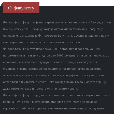
О факултету
Филозофски факултет је најстарији факултет Универзитета у Београду, чији
почеци сежу у 1838. годину када је актом кнеза Милоша у Крагујевцу
основан Лицеј. Данас је Филозофски факултет модерна школа која прати
све савремене токове европског академског простора.
Филозофски факултет има преко 250 наставника и сарадника и 200
истраживача, а на њему студира око 6000 студената на свим нивоима, од
основних до докторских студија. Настава се одвија у оквиру десет
студијских група - филозофија, социологија, психологија, педагогија,
андрагогија, етнологија и антропологија, историја, историја уметности,
археологија и класичне науке. Неке од студијских група имају традицију
дужу од једног века и познате су и признате у свету.
Филозофски факултет је данас не само место на коме се одвија настава и
развија наука већ и место окупљања студената, место на коме се
одржавају трибине и спортска такмичења, на коме се промовишу нове