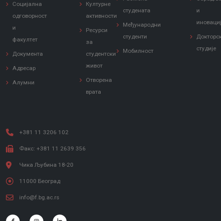
Социјална
Културне
студената
и
одговорност
активности
иноваци
Међународни
и
Ресурси
студенти
Докторс
факултет
за
студије
Мобилност
Документа
студентски
живот
Адресар
Отворена
Алумни
врата
+381 11 3206 102
Факс: +381 11 2639 356
Чика Љубина 18-20
11000 Београд
info@f.bg.ac.rs