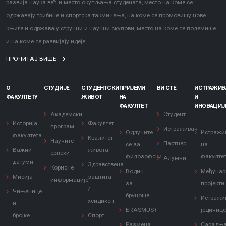
развија наука већ и место окупљања студената, место на коме се
одржавају трибине и спортска такмичења, на коме се промовишу нове
књиге и одржавају стручни и научни скупови, место на коме се полемише
и на коме се развијају идеје.
ПРОЧИТАЈ ВИШЕ
О
СТУДИЈЕ
СТУДЕНТСКИ
ПРИЈЕМИ
ВИ СТЕ
ИСТРАЖИ
ФАКУЛТЕТУ
ЖИВОТ
НА
И
ФАКУЛТЕТ
ИНОВАЦИЈ
Академски
Студент
Историја
Факултет
програм
Истраживач
Одлучите
Истражи
факултета
Квалитет
Научите
Партнер
се за
на
Важни
живота
српски
филозофски
факулте
Алумни
датуми
Здравствена
Корисне
Водич
Међунар
Мисија
заштита
информације
за
пројекти
/
Чињенице
бруцоше
Истражи
хендикеп
и
ERASMUS+
јединиц
бројке
Спорт
Размена
Сарадњ