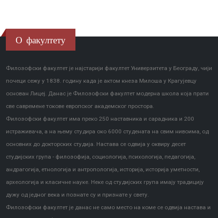
О факултету
Филозофски факултет је најстарији факултет Универзитета у Београду, чији
почеци сежу у 1838. годину када је актом кнеза Милоша у Крагујевцу
основан Лицеј. Данас је Филозофски факултет модерна школа која прати
све савремене токове европског академског простора.
Филозофски факултет има преко 250 наставника и сарадника и 200
истраживача, а на њему студира око 6000 студената на свим нивоима, од
основних до докторских студија. Настава се одвија у оквиру десет
студијских група - филозофија, социологија, психологија, педагогија,
андрагогија, етнологија и антропологија, историја, историја уметности,
археологија и класичне науке. Неке од студијских група имају традицију
дужу од једног века и познате су и признате у свету.
Филозофски факултет је данас не само место на коме се одвија настава и