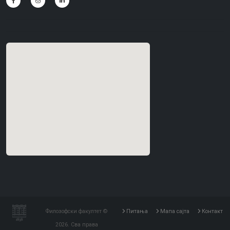
Филозофски факултет ©
Питања
Мапа сајта
Контакт
2026. Сва права