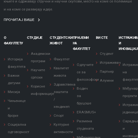
књиге и одржавају стручни и научни скупови, место на коме се полемише
и на коме се развијају идеје.
ПРОЧИТАЈ ВИШЕ
О
СТУДИЈЕ
СТУДЕНТСКИ
ПРИЈЕМИ
ВИ СТЕ
ИСТРАЖИ
ФАКУЛТЕТУ
ЖИВОТ
НА
И
ФАКУЛТЕТ
ИНОВАЦИЈ
Академски
Студент
Историја
Факултет
програм
Истраживач
Одлучите
Истражи
факултета
Квалитет
Научите
Партнер
се за
на
Важни
живота
српски
филозофски
факулте
Алумни
датуми
Здравствена
Корисне
Водич
Међунар
Мисија
заштита
информације
за
пројекти
/
Чињенице
бруцоше
Истражи
хендикеп
и
ERASMUS+
јединиц
бројке
Спорт
Размена
Сарадњ
Социјална
Културне
студената
и
одговорност
активности
иноваци
Међународни