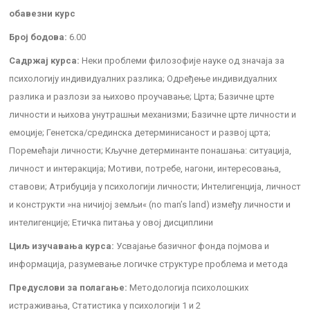
обавезни курс
Број бодова:
6.00
Садржај курса:
Неки проблеми филозофије науке од значаја за
психологију индивидуалних разлика; Одређење индивидуалних
разлика и разлози за њихово проучавање; Црта; Базичне црте
личности и њихова унутрашњи механизми; Базичне црте личности и
емоције; Генетска/срединска детерминисаност и развој црта;
Поремећаји личности; Кључне детерминанте понашања: ситуација,
личност и интеракција; Мотиви, потребе, нагони, интересовања,
ставови; Атрибуција у психологији личности; Интелигенција, личност
и конструкти »на ничијој земљи« (no man’s land) између личности и
интелигенције; Етичка питања у овој дисциплини
Циљ изучавања курса:
Усвајање базичног фонда појмова и
информација, разумевање логичке структуре проблема и метода
Предуслови за полагање:
Методологија психолошких
истраживања, Статистика у психологији 1 и 2