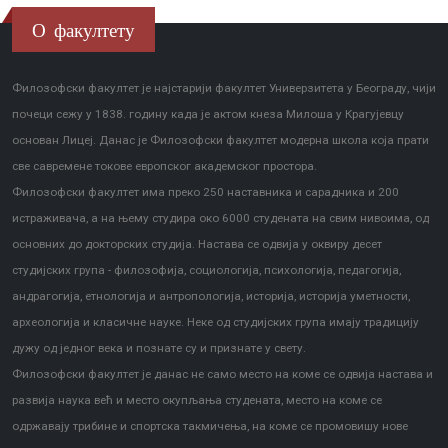
О факултету
Филозофски факултет је најстарији факултет Универзитета у Београду, чији
почеци сежу у 1838. годину када је актом кнеза Милоша у Крагујевцу
основан Лицеј. Данас је Филозофски факултет модерна школа која прати
све савремене токове европског академског простора.
Филозофски факултет има преко 250 наставника и сарадника и 200
истраживача, а на њему студира око 6000 студената на свим нивоима, од
основних до докторских студија. Настава се одвија у оквиру десет
студијских група - филозофија, социологија, психологија, педагогија,
андрагогија, етнологија и антропологија, историја, историја уметности,
археологија и класичне науке. Неке од студијских група имају традицију
дужу од једног века и познате су и признате у свету.
Филозофски факултет је данас не само место на коме се одвија настава и
развија наука већ и место окупљања студената, место на коме се
одржавају трибине и спортска такмичења, на коме се промовишу нове