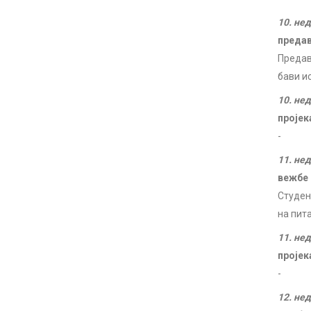
10. не
преда
Предав
бави и
10. не
пројек
-
11. не
вежбе
Студен
на пит
11. не
пројек
-
12. не