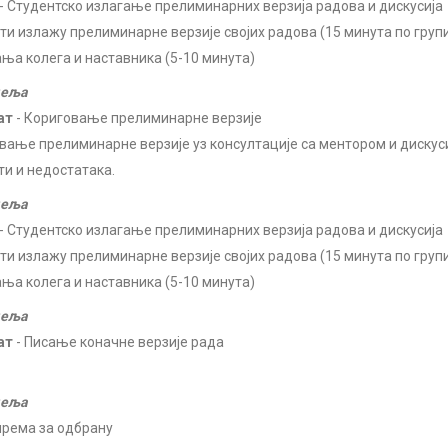
- Студентско излагање прелиминарних верзија радова и дискусија
ти излажу прелиминарне верзије својих радова (15 минута по групи
ања колега и наставника (5-10 минута)
деља
ат
- Кориговање прелиминарне верзије
вање прелиминарне верзије уз консултације са ментором и дискус
ти и недостатака.
деља
- Студентско излагање прелиминарних верзија радова и дискусија
ти излажу прелиминарне верзије својих радова (15 минута по групи
ања колега и наставника (5-10 минута)
деља
ат
- Писање коначне верзије рада
деља
према за одбрану