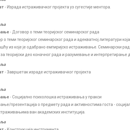
ат
- Израда истраживачког пројекта уз сугестије ментора.
еља
вање
- Договор о теми теоријског семинарског рада
р о теми теоријског семинарског рада и адекватној литератури која
ашћу из које је одабрано емпиријско истраживање. Семинарски рад
 за теоријски део коначног рада и разумевање и интерпретирање д
еља
ат
- Завршетак израде истраживачког пројекта
еља
вање
- Социјално психолошка истраживања у пракси
ање/презентација о предмету рада и активностима госта - социјал
страживањима ван академских институција.
еља
ат
- Конструкција инструмента