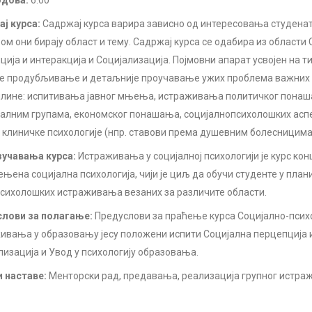
одова:
6.00
ј курса:
Садржај курса варира зависно од интересовања студенат
ом они бирају област и тему. Садржај курса се одабира из области
ција и интеракција и Социјализација. Појмовни апарат усвојен на 
е продубљивање и детаљније проучавање ужих проблема важних и
лине: испитивања јавног мњења, истраживања политичког понаш
алним групама, економског понашања, социјалнопсихолошких аспе
, клиничке психологије (нпр. ставови према душевним болесницима)
учавања курса:
Истраживања у социјалној психологији је курс ко
ењена социјална психологија, чији је циљ да обучи студенте у пла
сихолошких истраживања везаних за различите области.
лови за полагање:
Предуслови за праћење курса Социјално-пси
ивања у образовању јесу положени испити Социјална перцепција и
лизација и Увод у психологију образовања.
 наставе:
Менторски рад, предавања, реализација групног истра