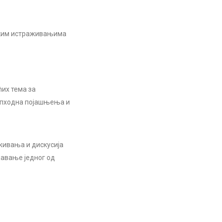
шким истраживањима
ћих тема за
опходна појашњења и
живања и дискусија
давање једног од