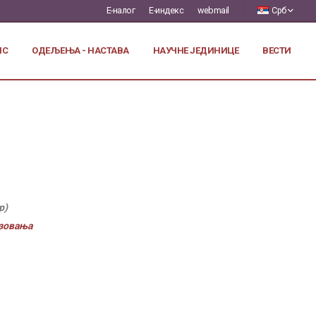
Е-налог
Е-индекс
webmail
Срб
ИС
ОДЕЉЕЊА - НАСТАВА
НАУЧНЕ ЈЕДИНИЦЕ
ВЕСТИ
р)
азовања