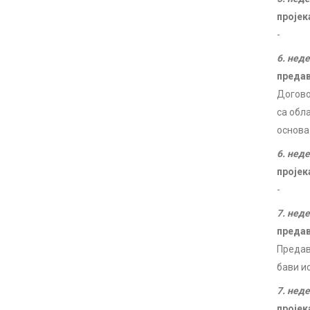
пројек
-
6. нед
преда
Догово
са обл
основа
6. нед
пројек
-
7. нед
преда
Предав
бави и
7. нед
пројек