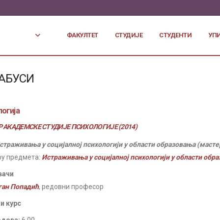
ФАКУЛТЕТ
СТУДИЈЕ
СТУДЕНТИ
УП
АБУСИ
огија
 АКАДЕМСКЕ СТУДИЈЕ ПСИХОЛОГИЈЕ (2014)
страживања у социјалној психологији у области образовања (масте
ру предмета:
Истраживања у социјалној психологији у области обр
вачи
ган Попадић
, редовни професор
и курс