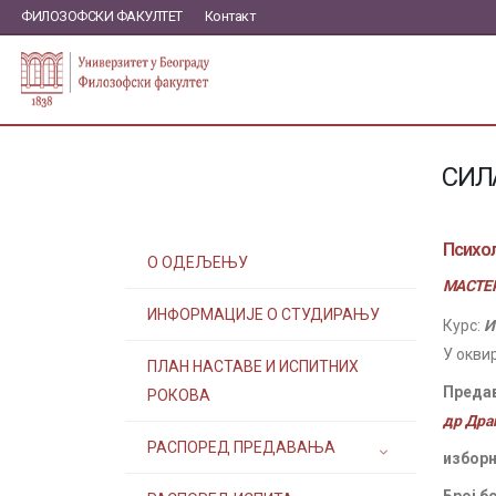
ФИЛОЗОФСКИ ФАКУЛТЕТ
Контакт
СИЛ
Психол
О ОДЕЉЕЊУ
МАСТЕР
ИНФОРМАЦИЈЕ О СТУДИРАЊУ
Курс:
И
У окви
ПЛАН НАСТАВЕ И ИСПИТНИХ
Преда
РОКОВА
др Дра
РАСПОРЕД ПРЕДАВАЊА
изборн