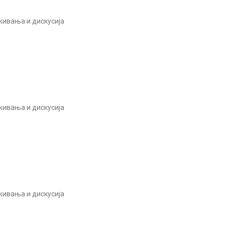
живања и дискусија
живања и дискусија
живања и дискусија