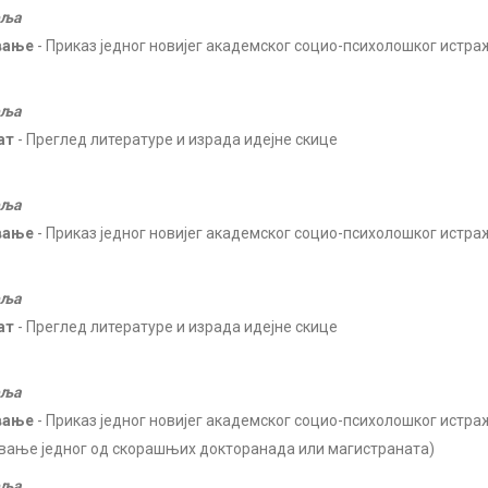
еља
вање
- Приказ једног новијег академског социо-психолошког истра
еља
ат
- Преглед литературе и израда идејне скице
еља
вање
- Приказ једног новијег академског социо-психолошког истра
еља
ат
- Преглед литературе и израда идејне скице
еља
вање
- Приказ једног новијег академског социо-психолошког истра
вање једног од скорашњих докторанада или магистраната)
еља