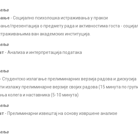
деља
вање
- Социјално психолошка истраживања у пракси
ање/презентација о предмету рада и активностима госта - социјал
страживањима ван академских институција.
деља
ат
- Анализа и интерпретација података
деља
- Студентско излагање прелиминарних верзија радова и дискусија
ти излажу прелиминарне верзије својих радова (15 минута по групи
ања колега и наставника (5-10 минута)
деља
ат
- Прелиминарни извештај на основу извршене анализе
деља