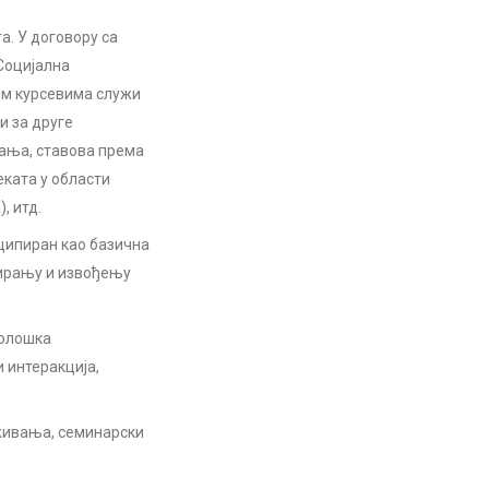
а. У договору са
 Социјална
тим курсевима служи
 за друге
ања, ставова према
ката у области
, итд.
нципиран као базична
нирању и извођењу
холошка
 интеракција,
живања, семинарски