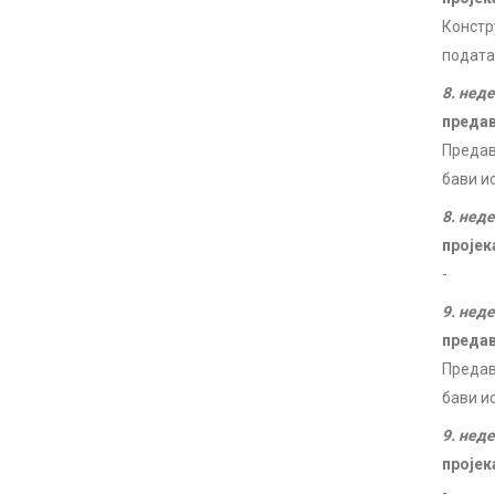
Констр
подата
8. нед
преда
Предав
бави и
8. нед
пројек
-
9. нед
преда
Предав
бави и
9. нед
пројек
-