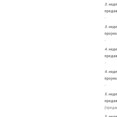
3. нед
преда
-
3. нед
пројек
-
4. нед
преда
-
4. нед
пројек
-
5. нед
преда
(преда
5. нед