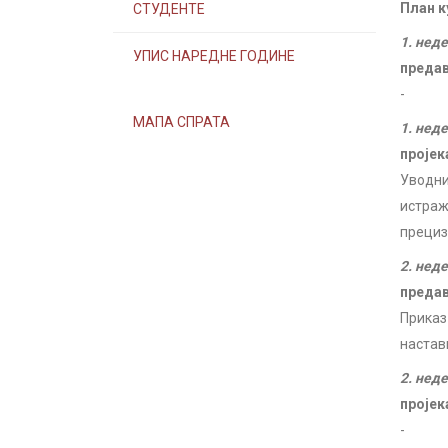
План к
СТУДЕНТЕ
1. нед
УПИС НАРЕДНЕ ГОДИНЕ
преда
-
МАПА СПРАТА
1. нед
пројек
Уводни
истраж
прециз
2. нед
преда
Приказ
настав
2. нед
пројек
-