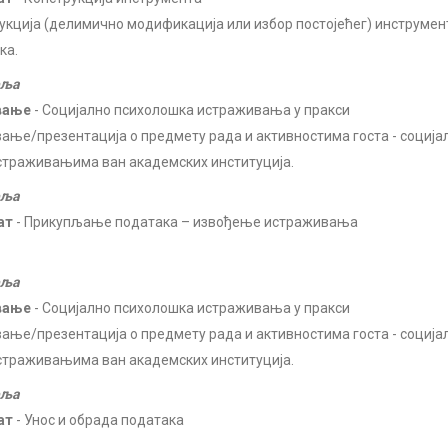
укција (делимично модификација или избор постојећег) инструме
ка.
еља
вање
- Социјално психолошка истраживања у пракси
ање/презентација о предмету рада и активностима госта - социјал
страживањима ван академских институција.
еља
ат
- Прикупљање података – извођење истраживања
еља
вање
- Социјално психолошка истраживања у пракси
ање/презентација о предмету рада и активностима госта - социјал
страживањима ван академских институција.
еља
ат
- Унос и обрада података