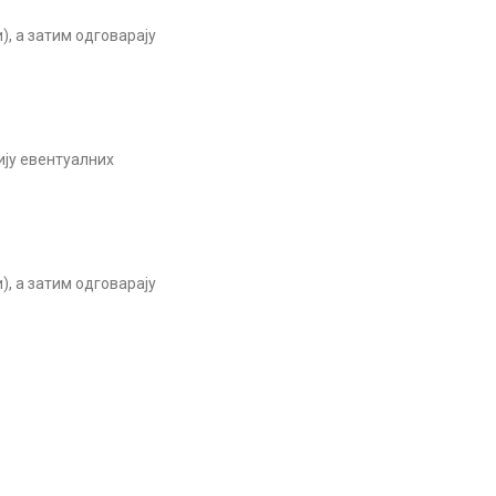
), а затим одговарају
ију евентуалних
), а затим одговарају