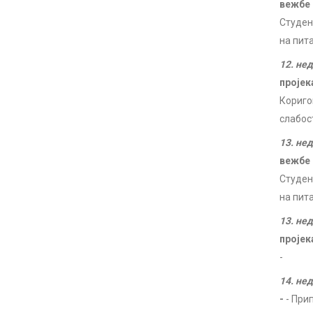
вежбе
Студен
на пит
12. не
пројек
Кориго
слабос
13. не
вежбе
Студен
на пит
13. не
пројек
-
14. не
-
- При