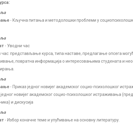
урса:
еља
вање
- Кључна питања и методолошки проблеми у социопсихоло
еља
ат
- Уводни час
 час: представљање курса, типа наставе, предлагање опсега могу
ивање, повратна информација о интересовањима студената и не
ирања.
еља
вање
- Приказ једног новијег академског социо-психолошког истра
 једног новијег академског социо-психолошког истраживања (пре
ника) и дискусија
еља
ат
- Избор коначне теме и упућивање на основну литературу.