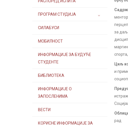
Број б
РАСПОРЕД ИСПИТА
Садржа
ПРОГРАМ СТУДИЈА
ментор
перцеп
СИЛАБУСИ
за даљ
дисцип
МОБИЛНОСТ
маргин
спорта
ИНФОРМАЦИЈЕ ЗА БУДУЋЕ
СТУДЕНТЕ
Циљ из
и прим
БИБЛИОТЕКА
социоп
Предус
ИНФОРМАЦИЈЕ О
истраж
ЗАПОСЛЕНИМА
Соција
ВЕСТИ
Облици
рад
КОРИСНЕ ИНФОРМАЦИЈЕ ЗА