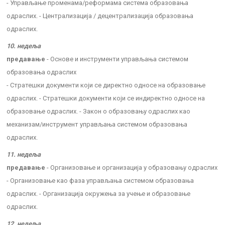
- Управљање променама/реформама система образовања
одраслих. - Централизација / децентрализација образовања
одраслих.
10. недеља
предавање
- Основе и инструменти управљања системом
образовања одраслих
- Стратешки документи који се директно односе на образовање
одраслих. - Стратешки документи који се индиректно односе на
образовање одраслих. - Закон о образовању одраслих као
механизам/инструмент управљања системом образовања
одраслих.
11. недеља
предавање
- Организовање и организација у образовању одраслих
- Организовање као фаза управљања системом образовања
одраслих. - Организација окружења за учење и образовање
одраслих.
12. недеља