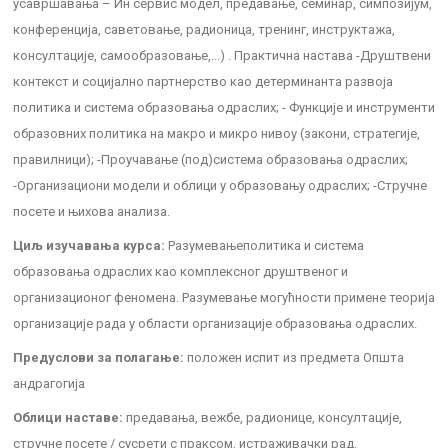
усавршавања – Ин сервис модел, предавање, семинар, симпозијум,
конференција, саветовање, радионица, тренинг, инструктажа,
консултације, самообразовање,...) . Практична настава -Друштвени
контекст и социјално партнерство као детерминанта развоја
политика и система образовања одраслих; - Функције и инструменти
образовних политика на макро и микро нивоу (закони, стратегије,
правилници); -Проучавање (под)система образовања одраслих;
-Организациони модели и облици у образовању одраслих; -Стручне
посете и њихова анализа.
Циљ изучавања курса:
Разумевањеполитика и система
образовања одраслих као комплексног друштвеног и
организационог феномена. Разумевање могућности примене теорија
организације рада у области организације образовања одраслих.
Предуслови за полагање:
положен испит из предмета Општа
андрагогија
Облици наставе:
предавања, вежбе, радионице, консултације,
стручне посете / сусрети с праксом, истраживачки рад.