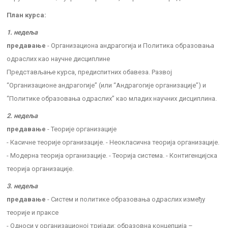
План курса:
1. недеља
предавање
- Организационa андрагогијa и Политикa образовања
одраслих као научне дисциплине
Представљање курса, предиспитних обавеза. Развој
“Организационе андрагогије” (или “Андрагогије организације”) и
“Политике образовања одраслих” као младих научних дисциплина.
2. недеља
предавање
- Теорије организације
- Касичне теорије организације. - Неокласична теорија организације.
- Модерна теорија организације. - Теорија система. - Контигенцијска
теорија организације.
3. недеља
предавање
- Систем и политике образовања одраслих између
теорије и праксе
- Односи у организационој тријади: образовна концепција –