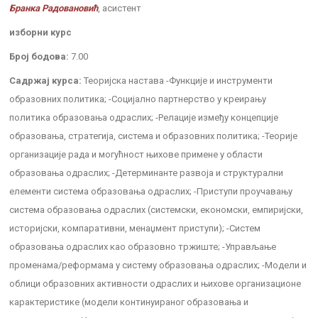
Бранка Радовановић
, асистент
изборни курс
Број бодова:
7.00
Садржај курса:
Теоријска настава -Функције и инструменти
образовних политика; -Социјално партнерство у креирању
политика образовања одраслих; -Релације између концепције
образовања, стратегија, система и образовних политика; -Теорије
организације рада и могућност њихове примене у области
образовања одраслих; -Детерминанте развоја и структурални
елементи система образовања одраслих; -Приступи проучавању
система образовања одраслих (системски, економски, емпиријски,
историјски, компаративни, менаџмент приступи); -Систем
образовања одраслих као образовно тржиште; -Управљање
променама/реформама у систему образовања одраслих; -Модели и
облици образовних активности одраслих и њихове организационе
карактеристике (модели континуираног образовања и