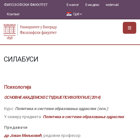
ФИЛОЗОФСКИ ФАКУЛТЕТ
Е-налог
Е-индекс
webmail
Контакт
Срб
СИЛАБУСИ
Психологија
ОСНОВНЕ АКАДЕМСКЕ СТУДИЈЕ ПСИХОЛОГИЈЕ (2014)
Курс:
Политика и системи образовања одраслих (осн.)
У оквиру предмета:
Политика и системи образовања одраслих
Предавачи
др Јован Миљковић
, редовни професор