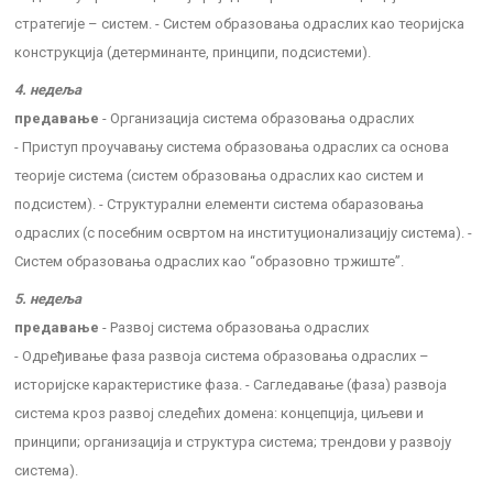
стратегије – систем. - Систем образовања одраслих као теоријска
конструкција (детерминанте, принципи, подсистеми).
4. недеља
предавање
- Организација система образовања одраслих
- Приступ проучавању система образовања одраслих са основа
теорије система (систем образовања одраслих као систем и
подсистем). - Структурални елементи система обаразовања
одраслих (с посебним освртом на институционализацију система). -
Систем образовања одраслих као “образовно тржиште”.
5. недеља
предавање
- Развој система образовања одраслих
- Одређивање фаза развоја система образовања одраслих –
историјске карактеристике фаза. - Сагледавање (фаза) развоја
система кроз развој следећих домена: концепција, циљеви и
принципи; организација и структура система; трендови у развоју
система).