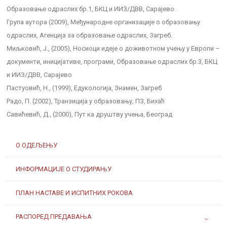
Образовање одраслих бр.1, БКЦ и ИИЗ/ДВВ, Сарајево.
Група аутора (2009), Међународне организације о образовању
одраслих, Агенција за образовање одраслих, Загреб.
Миљковић, Ј., (2005), Носиоци идеје о доживотном учењу у Европи –
документи, иницијативе, програми, Образовање одраслих бр.3, БКЦ
и ИИЗ/ДВВ, Сарајево
Пастуовић, Н., (1999), Едукологија, Знамен, Загреб
Радо, П. (2002), Транзиција у образовању, ПЗ, Бихаћ
Савићевић, Д., (2000), Пут ка друштву учења, Београд
О ОДЕЉЕЊУ
ИНФОРМАЦИЈЕ О СТУДИРАЊУ
ПЛАН НАСТАВЕ И ИСПИТНИХ РОКОВА
РАСПОРЕД ПРЕДАВАЊА