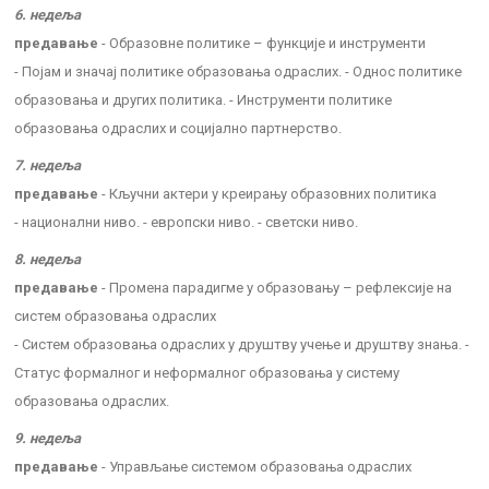
6. недеља
предавање
- Образовне политике – функције и инструменти
- Појам и значај политике образовања одраслих. - Однос политике
образовања и других политика. - Инструменти политике
образовања одраслих и социјално партнерство.
7. недеља
предавање
- Кључни актери у креирању образовних политика
- национални ниво. - европски ниво. - светски ниво.
8. недеља
предавање
- Промена парадигме у образовању – рефлексије на
систем образовања одраслих
- Систем образовања одраслих у друштву учење и друштву знања. -
Статус формалног и неформалног образовања у систему
образовања одраслих.
9. недеља
предавање
- Управљање системом образовања одраслих