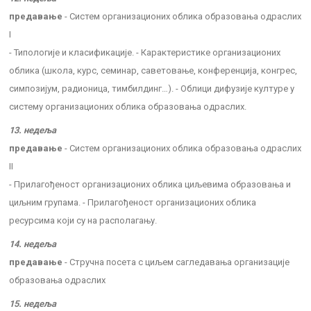
предавање
- Систем организационих облика образовања одраслих
I
- Типологије и класификације. - Карактеристике организационих
облика (школа, курс, семинар, саветовање, конференција, конгрес,
симпозијум, радионица, тимбилдинг…). - Облици дифузије културе у
систему организационих облика образовања одраслих.
13. недеља
предавање
- Систем организационих облика образовања одраслих
II
- Прилагођеност организационих облика циљевима образовања и
циљним групама. - Прилагођеност организационих облика
ресурсима који су на располагању.
14. недеља
предавање
- Стручна посета с циљем сагледавања организације
образовања одраслих
15. недеља