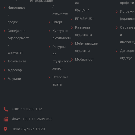
информације
за
пројекти
/
Чињенице
бруцоше
Истражи
хендикеп
и
ERASMUS+
јединиц
бројке
Спорт
Размена
Сарадњ
Социјална
Културне
студената
и
одговорност
активности
иноваци
Међународни
и
Ресурси
студенти
Докторс
факултет
за
студије
Мобилност
Документа
студентски
живот
Адресар
Отворена
Алумни
врата
+381 11 3206 102
Факс: +381 11 2639 356
Чика Љубина 18-20