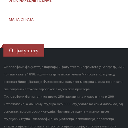
УПИС НАРЕДНЕ ГОДИНЕ
МАПА СПРАТА
О факултету
Филозофски факултет је најстарији факултет Универзитета у Београду, чији
почеци сежу у 1838. годину када је актом кнеза Милоша у Крагујевцу
основан Лицеј. Данас је Филозофски факултет модерна школа која прати
све савремене токове европског академског простора.
Филозофски факултет има преко 250 наставника и сарадника и 200
истраживача, а на њему студира око 6000 студената на свим нивоима, од
основних до докторских студија. Настава се одвија у оквиру десет
студијских група - филозофија, социологија, психологија, педагогија,
андрагогија, етнологија и антропологија, историја, историја уметности,