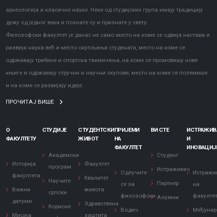
археологија и класичне науке. Неке од студијских група имају традицију
дужу од једног века и познате су и признате у свету.
Филозофски факултет је данас не само место на коме се одвија настава и
развија наука већ и место окупљања студената, место на коме се
одржавају трибине и спортска такмичења, на коме се промовишу нове
књиге и одржавају стручни и научни скупови, место на коме се полемише
и на коме се развијају идеје.
ПРОЧИТАЈ ВИШЕ
О
СТУДИЈЕ
СТУДЕНТСКИ
ПРИЈЕМИ
ВИ СТЕ
ИСТРАЖИ
ФАКУЛТЕТУ
ЖИВОТ
НА
И
ФАКУЛТЕТ
ИНОВАЦИЈ
Академски
Студент
Историја
Факултет
програм
Истраживач
Одлучите
Истражи
факултета
Квалитет
Научите
Партнер
се за
на
Важни
живота
српски
филозофски
факулте
Алумни
датуми
Здравствена
Корисне
Водич
Међунар
Мисија
заштита