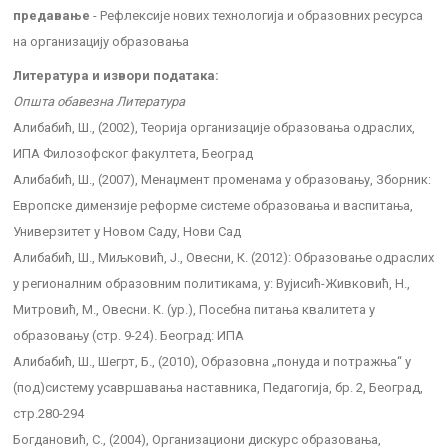
предавање
- Рефлексије нових технологија и образовних ресурса
на организацију образовања
Литература и извори података:
Општа обавезна Литература
Алибабић, Ш., (2002), Теорија организације образовања одраслих,
ИПА Филозофског факултета, Београд
Алибабић, Ш., (2007), Менаџмент променама у образовању, Зборник:
Европске димензије реформе системе образовања и васпитања,
Универзитет у Новом Саду, Нови Сад
Алибабић, Ш., Миљковић, Ј., Овесни, К. (2012): Образовање одраслих
у регионалним образовним политикама, у: Вујисић-Живковић, Н.,
Митровић, М., Овесни. К. (ур.), Посебна питања квалитета у
образовању (стр. 9-24). Београд: ИПА
Алибабић, Ш., Шегрт, Б., (2010), Образовна „понуда и потражња“ у
(под)систему усавршавања наставника, Педагогија, бр. 2, Београд,
стр.280-294
Богдановић, С., (2004), Организациони дискурс образовања,