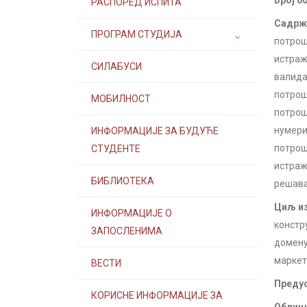
Број б
РАСПОРЕД ИСПИТА
Садржа
ПРОГРАМ СТУДИЈА
потрош
истраж
СИЛАБУСИ
валида
потрош
МОБИЛНОСТ
потрош
нумери
ИНФОРМАЦИЈЕ ЗА БУДУЋЕ
потрош
СТУДЕНТЕ
истраж
БИБЛИОТЕКА
решава
Циљ из
ИНФОРМАЦИЈЕ О
констр
ЗАПОСЛЕНИМА
домену
маркет
ВЕСТИ
Предус
КОРИСНЕ ИНФОРМАЦИЈЕ ЗА