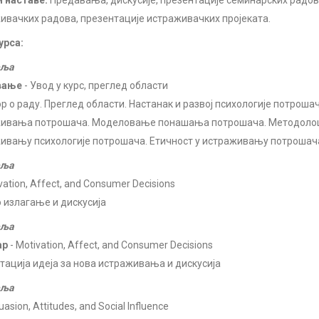
 наставе:
Предавања, дискусије, презентације семинарских радов
ивачких радова, презентације истраживачких пројеката.
урса:
еља
вање
- Увод у курс, преглед области
р о раду. Преглед области. Настанак и развој психологије потрошач
ивања потрошача. Моделовање понашања потрошача. Методоло
ивању психологије потрошача. Етичност у истраживању потрошач
еља
vation, Affect, and Consumer Decisions
 излагање и дискусија
еља
ар
- Motivation, Affect, and Consumer Decisions
тација идеја за нова истраживања и дискусија
еља
uasion, Attitudes, and Social Influence