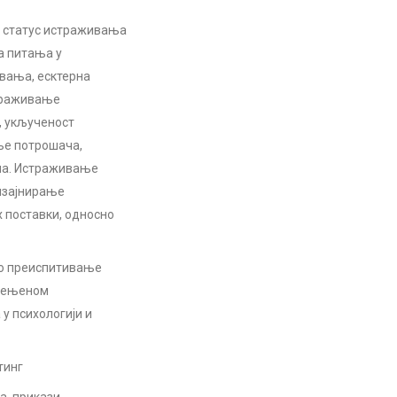
и статус истраживања
а питања у
вања, есктерна
страживање
, укљученост
ње потрошача,
ча. Истраживање
изајнирање
 поставки, односно
ко преиспитивање
имењеном
у психологији и
тинг