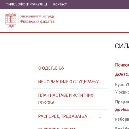
ФИЛОЗОФСКИ ФАКУЛТЕТ
Контакт
СИЛ
Психол
О ОДЕЉЕЊУ
ДОКТОР
ИНФОРМАЦИЈЕ О СТУДИРАЊУ
Курс:
П
У окви
ПЛАН НАСТАВЕ И ИСПИТНИХ
Преда
РОКОВА
др Ива
РАСПОРЕД ПРЕДАВАЊА
изборн