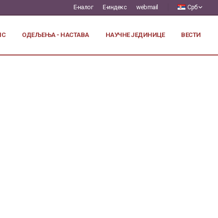
Е-налог
Е-индекс
webmail
Срб
ИС
ОДЕЉЕЊА - НАСТАВА
НАУЧНЕ ЈЕДИНИЦЕ
ВЕСТИ