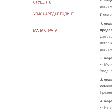
Облици
СТУДЕНТЕ
истраж
УПИС НАРЕДНЕ ГОДИНЕ
План к
1. нед
преда
МАПА СПРАТА
Догово
истраж
истраж
2. нед
-
- Moti
Уводно
3. нед
семин
Презен
4. нед
-
- Pers