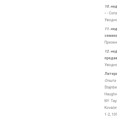
10. не
-
- Cons
Уводно
11. не
семин
Презен
12. не
преда
Уводно
Литера
Општа 
Štajnber
Haugtve
NY: Tayl
Kovačev
1-2, 10