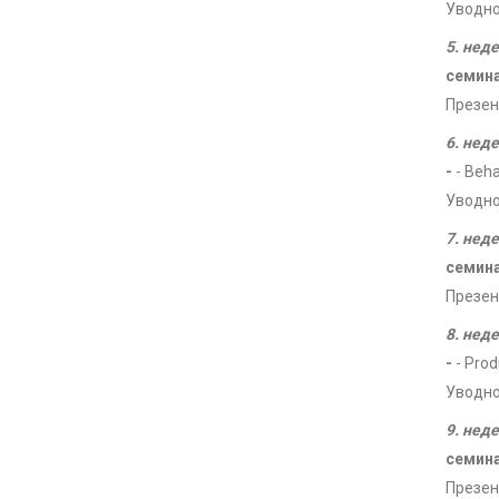
Уводно
5. нед
семин
Презен
6. нед
-
- Beha
Уводно
7. нед
семин
Презен
8. нед
-
- Prod
Уводно
9. нед
семин
Презен