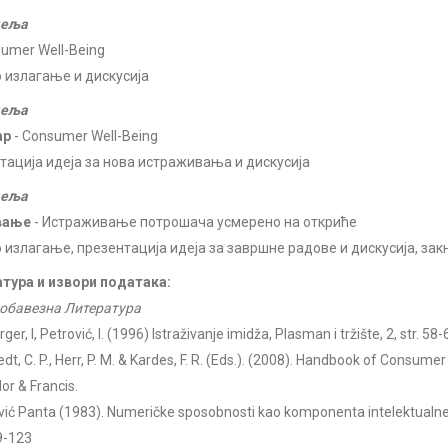
деља
umer Well-Being
 излагање и дискусија
деља
ар
- Consumer Well-Being
тација идеја за нова истраживања и дискусија
деља
вање
- Истраживање потрошача усмерено на откриће
 излагање, презентација идеја за завршне радове и дискусија, з
тура и извори података:
обавезна Литература
ger, I, Petrović, I. (1996) Istraživanje imidža, Plasman i tržište, 2, str. 58-
dt, C. P., Herr, P. M. & Kardes, F. R. (Eds.). (2008). Handbook of Consum
or & Francis.
ić Panta (1983). Numeričke sposobnosti kao komponenta intelektualne a
9-123