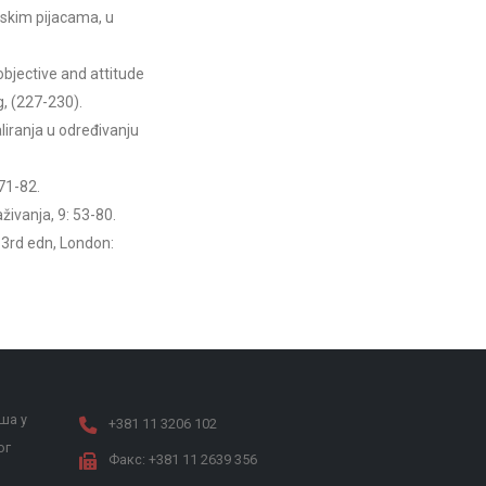
dskim pijacama, u
objective and attitude
g, (227-230).
liranja u određivanju
 71-82.
živanja, 9: 53-80.
3rd edn, London:
ша у
+381 11 3206 102
ог
Факс: +381 11 2639 356