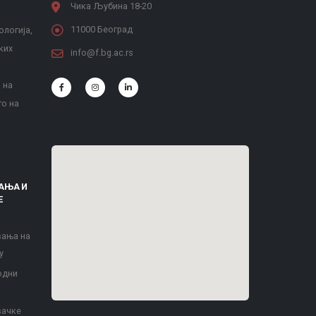
Чика Љубина 18-20
11000 Београд
ологија,
ких
info@f.bg.ac.rs
 на
то на
АЊА И
Е
вања на
у
одни
вачке