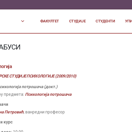
ФАКУЛТЕТ
СТУДИЈЕ
СТУДЕНТИ
УП
АБУСИ
огија
СКЕ СТУДИЈЕ ПСИХОЛОГИЈЕ (2009/2010)
сихологија потрошача (докт.)
ру предмета:
Психологија потрошача
вачи
на Петровић
, ванредни професор
и курс