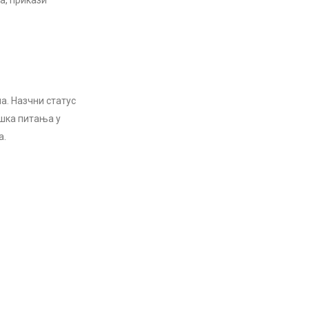
а, прикази
а. Назчни статус
шка питања у
а.