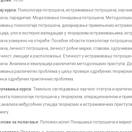
одова:
10.00
ј курса:
Психологија потрошача, истраживање потрошача, научн
ача, парадигме. Моделовање понашања потрошача. Методолошк
ивању психологије потрошача, дизајнирање примењених истражи
ција, улога екстерне валидације у теоријским истраживањима, и
ача усмерено на откриће. Посебне области психологије потрошача
ача, личност потрошача, личност робне марке, ставови, одлучива
чност, емоције и расположење. Етичност у истраживању потроша
ача. Анализа и евалуација различитих методолошких приступа. Д
ивања различитих проблема у циљу провере одређених теоријских
ња одређених практичних проблема.
учавања курса:
Темељно сагледавање научног статуса и критич
уката психологије потрошача у теоријском, операционалном и пр
,анализа међусобних утицаја теоријских и истраживачких приступа 
ингу.
лови за полагање:
Положен испит Понашање потрошача и марке