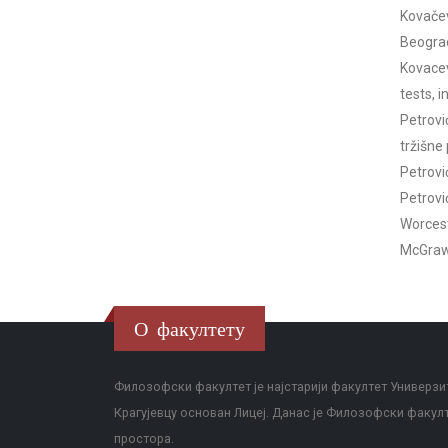
Kovačev
Beograd
Kovacev
tests, 
Petrovi
tržišne 
Petrović
Petrovi
Worcest
McGraw-
О факултету
Филозофски факултет је најстарији факултет Универзит
Крагујевцу основан Лицеј. Данас је Филозофски факул
простора.