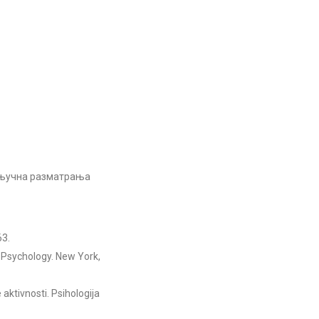
акњучна разматрања
63.
er Psychology. New York,
ktivnosti. Psihologija