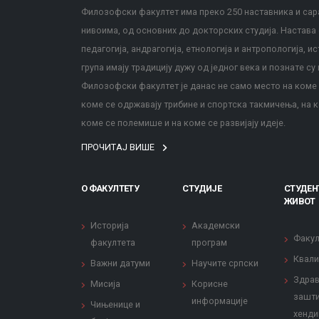
Филозофски факултет има преко 250 наставника и сара
нивоима, од основних до докторских студија. Настава с
педагогија, андрагогија, етнологија и антропологија, и
група имају традицију дужу од једног века и познате су 
Филозофски факултет је данас не само место на коме с
коме се одржавају трибине и спортска такмичења, на к
коме се полемише и на коме се развијају идеје.
ПРОЧИТАЈ ВИШЕ
О ФАКУЛТЕТУ
СТУДИЈЕ
СТУДЕН
ЖИВОТ
Историја
Академски
Факул
факултета
програм
Квали
Важни датуми
Научите српски
Здрав
Мисија
Корисне
зашти
информације
Чињенице и
хенди