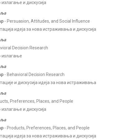
 излагање и дискусија
еља
ар
- Persuasion, Attitudes, and Social Influence
тација идеја за нова истраживања и дискусија
еља
vioral Decision Research
 иѕлагање
еља
ар
- Behavioral Decision Research
тације и дискусија идеја за нова истраживања
еља
ucts, Preferences, Places, and People
 излагање и дискусија
еља
ар
- Products, Preferences, Places, and People
тација идеја за нова истраживања и дискусија