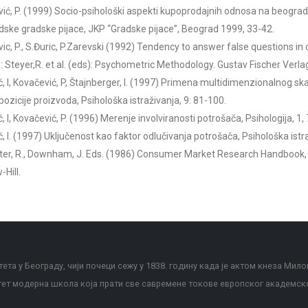
ić, P. (1999) Socio-psihološki aspekti kupoprodajnih odnosa na beogra
ske gradske pijace, JKP “Gradske pijace”, Beograd 1999, 33-42.
ic, P., S.Đuric, P.Zarevski (1992) Tendency to answer false questions in 
in: Steyer,R. et al. (eds): Psychometric Methodology. Gustav Fischer Verla
ć, I, Kovačević, P, Štajnberger, I. (1997) Primena multidimenzionalnog ska
pozicije proizvoda, Psihološka istraživanja, 9: 81-100.
, I, Kovačević, P. (1996) Merenje involviranosti potrošača, Psihologija, 1,
ć, I. (1997) Uključenost kao faktor odlučivanja potrošača, Psihološka istra
er, R., Downham, J. Eds. (1986) Consumer Market Research Handbook, 
Hill.
ета у Београду, чији почеци сежу у 1838. годину када је актом кнеза Мило
тет модерна школа која прати све савремене токове европског академск