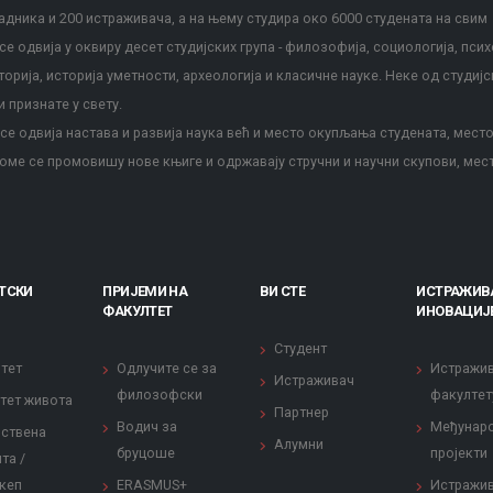
дника и 200 истраживача, а на њему студира око 6000 студената на свим
е одвија у оквиру десет студијских група - филозофија, социологија, псих
сторија, историја уметности, археологија и класичне науке. Неке од студијс
и признате у свету.
е одвија настава и развија наука већ и место окупљања студената, место
оме се промовишу нове књиге и одржавају стручни и научни скупови, мес
ТСКИ
ПРИЈЕМИ НА
ВИ СТЕ
ИСТРАЖИВ
ФАКУЛТЕТ
ИНОВАЦИЈ
Студент
тет
Одлучите се за
Истражи
Истраживач
филозофски
факултет
тет живота
Партнер
Водич за
Међунар
ствена
Алумни
бруцоше
пројекти
та /
кеп
ERASMUS+
Истражи