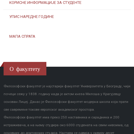
КОРИСНЕ ИНФОРМАЦИЈЕ ЗА СТУДЕНТЕ
УПИС НАРЕДНЕ ГОДИНЕ
МАПА СПРАТА
О факултету
Филозофски факултет је најстарији факултет Универзитета у Београду, чији
почеци сежу у 1838. годину када је актом кнеза Милоша у Крагујевцу
основан Лицеј. Данас је Филозофски факултет модерна школа која прати
све савремене токове европског академског простора.
Филозофски факултет има преко 250 наставника и сарадника и 200
истраживача, а на њему студира око 6000 студената на свим нивоима, од
основних до докторских студија. Настава се одвија у оквиру десет