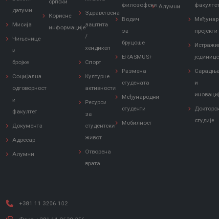
српски
филозофски
факулте
Алумни
датуми
Здравствена
Корисне
Водич
Међунар
Мисија
заштита
информације
за
пројекти
/
Чињенице
бруцоше
Истражи
хендикеп
и
ERASMUS+
јединиц
бројке
Спорт
Размена
Сарадњ
Социјална
Културне
студената
и
одговорност
активности
иноваци
Међународни
и
Ресурси
студенти
Докторс
факултет
за
студије
Мобилност
Документа
студентски
живот
Адресар
Отворена
Алумни
врата
+381 11 3206 102