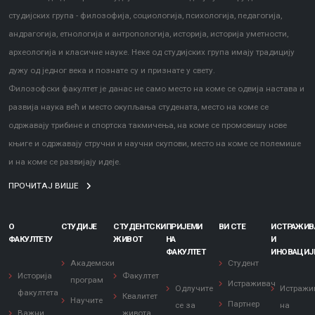
студијских група - филозофија, социологија, психологија, педагогија,
андрагогија, етнологија и антропологија, историја, историја уметности,
археологија и класичне науке. Неке од студијских група имају традицију
дужу од једног века и познате су и признате у свету.
Филозофски факултет је данас не само место на коме се одвија настава и
развија наука већ и место окупљања студената, место на коме се
одржавају трибине и спортска такмичења, на коме се промовишу нове
књиге и одржавају стручни и научни скупови, место на коме се полемише
и на коме се развијају идеје.
ПРОЧИТАЈ ВИШЕ
О
СТУДИЈЕ
СТУДЕНТСКИ
ПРИЈЕМИ
ВИ СТЕ
ИСТРАЖИ
ФАКУЛТЕТУ
ЖИВОТ
НА
И
ФАКУЛТЕТ
ИНОВАЦИЈ
Академски
Студент
Историја
Факултет
програм
Истраживач
Одлучите
Истражи
факултета
Квалитет
Научите
Партнер
се за
на
Важни
живота