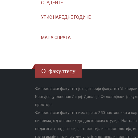
СТУДЕНТЕ
УПИС НАРЕДНЕ ГОДИНЕ
МАПА СПРАТА
О факултету
Филозофски факултет је најстарији факултет Универзит
Крагујевцу основан Лицеј. Данас је Филозофски факул
простора.
Филозофски факултет има преко 250 наставника и сара
нивоима, од основних до докторских студија. Настава с
педагогија, андрагогија, етнологија и антропологија, и
група имају традицију дужу од једног века и познате су 