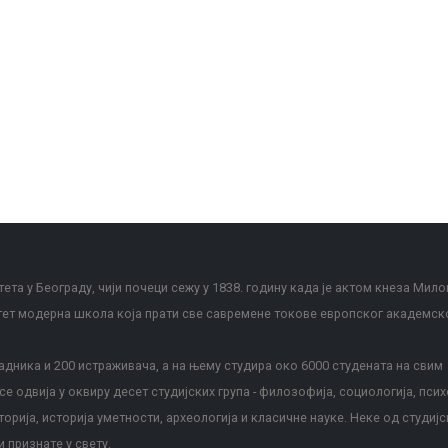
ета у Београду, чији почеци сежу у 1838. годину када је актом кнеза Мило
тет модерна школа која прати све савремене токове европског академск
дника и 200 истраживача, а на њему студира око 6000 студената на свим
е одвија у оквиру десет студијских група - филозофија, социологија, псих
сторија, историја уметности, археологија и класичне науке. Неке од студијс
и признате у свету.