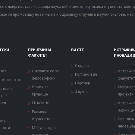
е одвија настава и развија наука већ и место окупљања студената, место
оме се промовишу нове књиге и одржавају стручни и научни скупови, мес
ТСКИ
ПРИЈЕМИ НА
ВИ СТЕ
ИСТРАЖИВ
ФАКУЛТЕТ
ИНОВАЦИЈ
Студент
тет
Одлучите се за
Истражи
Истраживач
филозофски
факултет
тет живота
Партнер
Водич за
Међунар
ствена
Алумни
бруцоше
пројекти
та /
кеп
ERASMUS+
Истражи
јединице
Размена
студената
Сарадња
рне
иновациј
ности
Међународни
студенти
Докторс