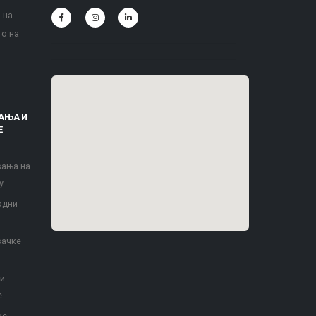
 на
то на
АЊА И
Е
вања на
у
одни
вачке
 и
е
ке