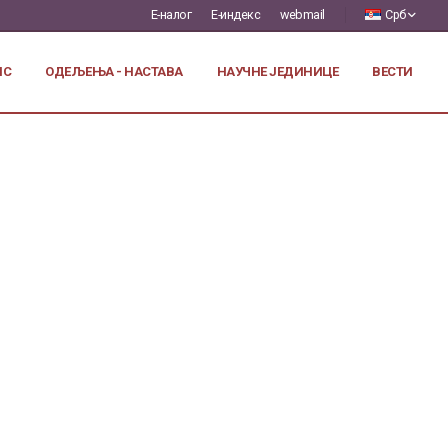
Е-налог
Е-индекс
webmail
Срб
ИС
ОДЕЉЕЊА - НАСТАВА
НАУЧНЕ ЈЕДИНИЦЕ
ВЕСТИ