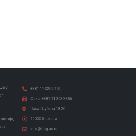
ша у
+381 11 3206 102
ог
Факс: +381 11 2639 356
Чика Љубина 18-20
11000 Београд
ологија,
ких
info@f.bg.ac.rs