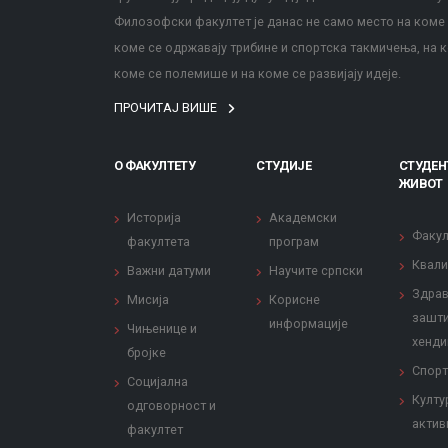
Филозофски факултет је данас не само место на коме с
коме се одржавају трибине и спортска такмичења, на к
коме се полемише и на коме се развијају идеје.
ПРОЧИТАЈ ВИШЕ
О ФАКУЛТЕТУ
СТУДИЈЕ
СТУДЕН
ЖИВОТ
Историја
Академски
Факул
факултета
програм
Квали
Важни датуми
Научите српски
Здрав
Мисија
Корисне
зашти
информације
Чињенице и
хенди
бројке
Спорт
Социјална
Култу
одговорност и
актив
факултет