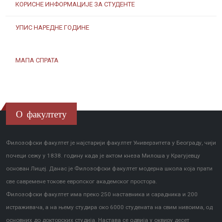
КОРИСНЕ ИНФОРМАЦИЈЕ ЗА СТУДЕНТЕ
УПИС НАРЕДНЕ ГОДИНЕ
МАПА СПРАТА
О факултету
Филозофски факултет је најстарији факултет Универзитета у Београду, чији
почеци сежу у 1838. годину када је актом кнеза Милоша у Крагујевцу
основан Лицеј. Данас је Филозофски факултет модерна школа која прати
све савремене токове европског академског простора.
Филозофски факултет има преко 250 наставника и сарадника и 200
истраживача, а на њему студира око 6000 студената на свим нивоима, од
основних до докторских студија. Настава се одвија у оквиру десет