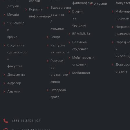
српски
филозофски
факулте
Алумни
датуми
Здравствена
Корисне
Водич
Међунар
Мисија
заштита
информације
за
пројекти
/
Чињенице
бруцоше
Истражи
хендикеп
и
ERASMUS+
јединиц
бројке
Спорт
Размена
Сарадњ
Социјална
Културне
студената
и
одговорност
активности
иноваци
Међународни
и
Ресурси
студенти
Докторс
факултет
за
студије
Мобилност
Документа
студентски
живот
Адресар
Отворена
Алумни
врата
+381 11 3206 102