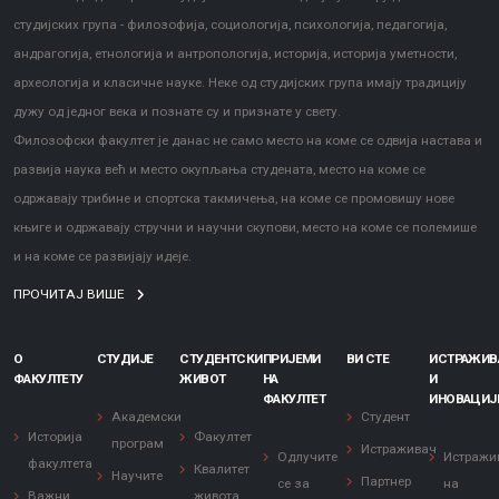
студијских група - филозофија, социологија, психологија, педагогија,
андрагогија, етнологија и антропологија, историја, историја уметности,
археологија и класичне науке. Неке од студијских група имају традицију
дужу од једног века и познате су и признате у свету.
Филозофски факултет је данас не само место на коме се одвија настава и
развија наука већ и место окупљања студената, место на коме се
одржавају трибине и спортска такмичења, на коме се промовишу нове
књиге и одржавају стручни и научни скупови, место на коме се полемише
и на коме се развијају идеје.
ПРОЧИТАЈ ВИШЕ
О
СТУДИЈЕ
СТУДЕНТСКИ
ПРИЈЕМИ
ВИ СТЕ
ИСТРАЖИ
ФАКУЛТЕТУ
ЖИВОТ
НА
И
ФАКУЛТЕТ
ИНОВАЦИЈ
Академски
Студент
Историја
Факултет
програм
Истраживач
Одлучите
Истражи
факултета
Квалитет
Научите
Партнер
се за
на
Важни
живота