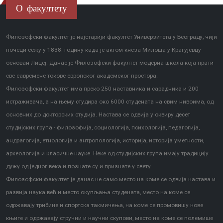
О факултету
Филозофски факултет је најстарији факултет Универзитета у Београду, чији
почеци сежу у 1838. годину када је актом кнеза Милоша у Крагујевцу
основан Лицеј. Данас је Филозофски факултет модерна школа која прати
све савремене токове европског академског простора.
Филозофски факултет има преко 250 наставника и сарадника и 200
истраживача, а на њему студира око 6000 студената на свим нивоима, од
основних до докторских студија. Настава се одвија у оквиру десет
студијских група - филозофија, социологија, психологија, педагогија,
андрагогија, етнологија и антропологија, историја, историја уметности,
археологија и класичне науке. Неке од студијских група имају традицију
дужу од једног века и познате су и признате у свету.
Филозофски факултет је данас не само место на коме се одвија настава и
развија наука већ и место окупљања студената, место на коме се
одржавају трибине и спортска такмичења, на коме се промовишу нове
књиге и одржавају стручни и научни скупови, место на коме се полемише