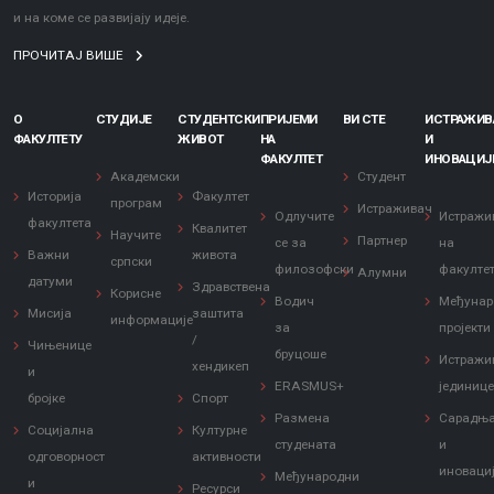
и на коме се развијају идеје.
ПРОЧИТАЈ ВИШЕ
О
СТУДИЈЕ
СТУДЕНТСКИ
ПРИЈЕМИ
ВИ СТЕ
ИСТРАЖИ
ФАКУЛТЕТУ
ЖИВОТ
НА
И
ФАКУЛТЕТ
ИНОВАЦИЈ
Академски
Студент
Историја
Факултет
програм
Истраживач
Одлучите
Истражи
факултета
Квалитет
Научите
Партнер
се за
на
Важни
живота
српски
филозофски
факулте
Алумни
датуми
Здравствена
Корисне
Водич
Међунар
Мисија
заштита
информације
за
пројекти
/
Чињенице
бруцоше
Истражи
хендикеп
и
ERASMUS+
јединиц
бројке
Спорт
Размена
Сарадњ
Социјална
Културне
студената
и
одговорност
активности
иноваци
Међународни
и
Ресурси