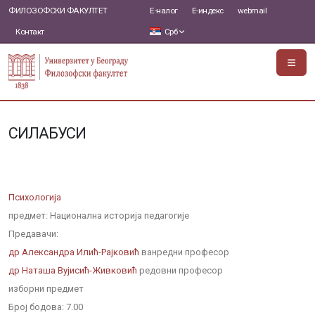
ФИЛОЗОФСКИ ФАКУЛТЕТ
Е-налог
Е-индекс
webmail
Контакт
Срб
СИЛАБУСИ
Психологија
предмет: Национална историја педагогије
Предавачи:
др Александра Илић-Рајковић
ванредни професор
др Наташа Вујисић-Живковић
редовни професор
изборни предмет
Број бодова:
7.00