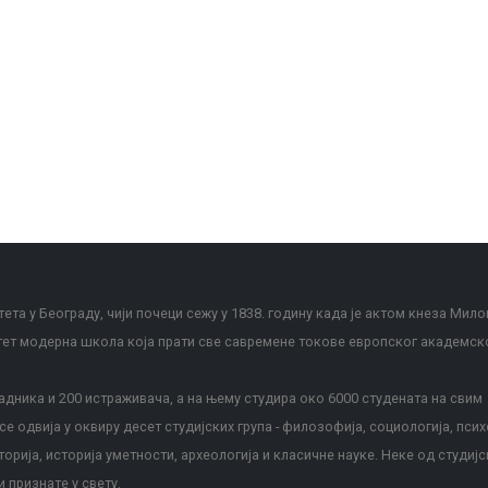
ета у Београду, чији почеци сежу у 1838. годину када је актом кнеза Мило
тет модерна школа која прати све савремене токове европског академск
дника и 200 истраживача, а на њему студира око 6000 студената на свим
е одвија у оквиру десет студијских група - филозофија, социологија, псих
сторија, историја уметности, археологија и класичне науке. Неке од студијс
и признате у свету.