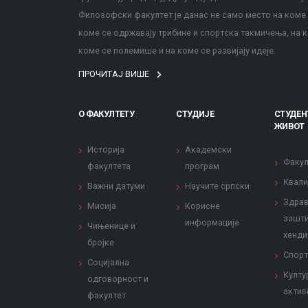
Филозофски факултет је данас не само место на коме с
коме се одржавају трибине и спортска такмичења, на к
коме се полемише и на коме се развијају идеје.
ПРОЧИТАЈ ВИШЕ
О ФАКУЛТЕТУ
СТУДИЈЕ
СТУДЕН
ЖИВОТ
Историја
Академски
Факул
факултета
програм
Квали
Важни датуми
Научите српски
Здрав
Мисија
Корисне
зашти
информације
Чињенице и
хенди
бројке
Спорт
Социјална
Култу
одговорност и
актив
факултет