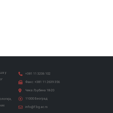
ша у
+381 11 3206 102
ог
Факс: +381 11 2639 356
Чика Љубина 18-20
11000 Београд
ологија,
ких
info@f.bg.ac.rs