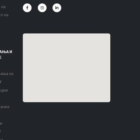
 на
то на
АЊА И
Е
вања на
у
одни
вачке
 и
е
ке