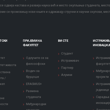
е одвија настава и развија наука већ и место окупљања студената, место
оме се промовишу нове књиге и одржавају стручни и научни скупови, мес
ТСКИ
ПРИЈЕМИ НА
ВИ СТЕ
ИСТРАЖИВ
ФАКУЛТЕТ
ИНОВАЦИЈ
Студент
тет
Одлучите се за
Истражи
Истраживач
филозофски
факултет
тет живота
Партнер
Водич за
Међунар
ствена
Алумни
бруцоше
пројекти
та /
кеп
ERASMUS+
Истражи
јединице
Размена
студената
Сарадња
рне
иновациј
ности
Међународни
студенти
Докторс