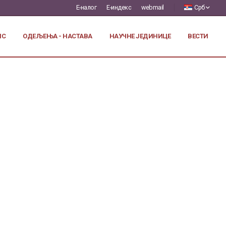
Е-налог
Е-индекс
webmail
Срб
ИС
ОДЕЉЕЊА - НАСТАВА
НАУЧНЕ ЈЕДИНИЦЕ
ВЕСТИ