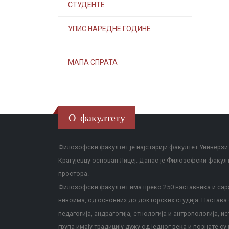
СТУДЕНТЕ
УПИС НАРЕДНЕ ГОДИНЕ
МАПА СПРАТА
О факултету
Филозофски факултет је најстарији факултет Универзит
Крагујевцу основан Лицеј. Данас је Филозофски факул
простора.
Филозофски факултет има преко 250 наставника и сара
нивоима, од основних до докторских студија. Настава с
педагогија, андрагогија, етнологија и антропологија, и
група имају традицију дужу од једног века и познате су 