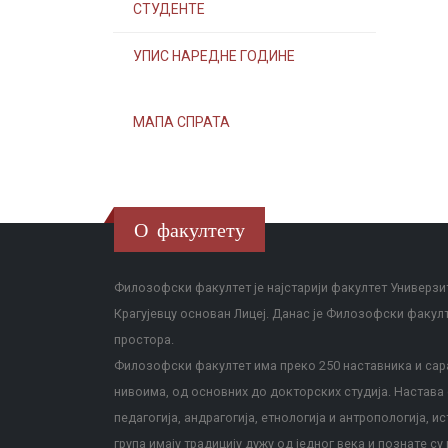
СТУДЕНТЕ
УПИС НАРЕДНЕ ГОДИНЕ
МАПА СПРАТА
О факултету
Филозофски факултет је најстарији факултет Универзит
Крагујевцу основан Лицеј. Данас је Филозофски факул
простора.
Филозофски факултет има преко 250 наставника и сара
нивоима, од основних до докторских студија. Настава с
педагогија, андрагогија, етнологија и антропологија, и
група имају традицију дужу од једног века и познате су 