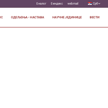
Е-налог
Е-индекс
webmail
Срб
ИС
ОДЕЉЕЊА - НАСТАВА
НАУЧНЕ ЈЕДИНИЦЕ
ВЕСТИ