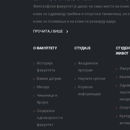
Филозофски факултет је данас не само место на коме с
коме се одржавају трибине и спортска такмичења, на к
коме се полемише и на коме се развијају идеје.
ПРОЧИТАЈ ВИШЕ
О ФАКУЛТЕТУ
СТУДИЈЕ
СТУДЕН
ЖИВОТ
Историја
Академски
Факул
факултета
програм
Квали
Важни датуми
Научите српски
Здрав
Мисија
Корисне
зашти
информације
Чињенице и
хенди
бројке
Спорт
Социјална
Култу
одговорност и
актив
факултет