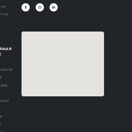
 на
то на
АЊА И
Е
вања на
у
одни
вачке
 и
е
ке