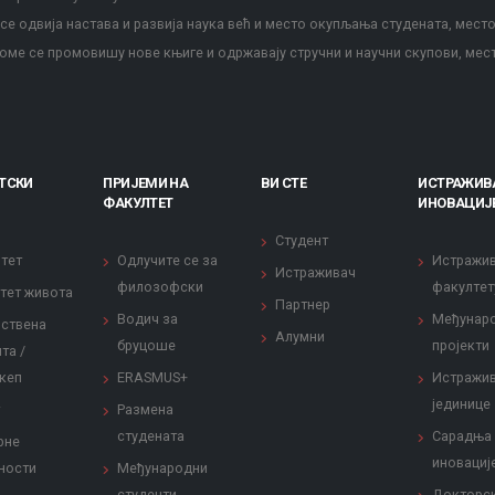
е одвија настава и развија наука већ и место окупљања студената, место
оме се промовишу нове књиге и одржавају стручни и научни скупови, мес
ТСКИ
ПРИЈЕМИ НА
ВИ СТЕ
ИСТРАЖИВ
ФАКУЛТЕТ
ИНОВАЦИЈ
Студент
тет
Одлучите се за
Истражи
Истраживач
филозофски
факултет
тет живота
Партнер
Водич за
Међунар
ствена
Алумни
бруцоше
пројекти
та /
кеп
ERASMUS+
Истражи
јединице
Размена
студената
Сарадња
рне
иновациј
ности
Међународни
студенти
Докторс