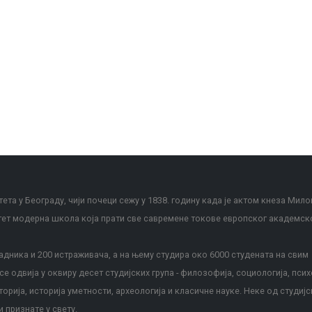
ета у Београду, чији почеци сежу у 1838. годину када је актом кнеза Мило
тет модерна школа која прати све савремене токове европског академск
дника и 200 истраживача, а на њему студира око 6000 студената на свим
е одвија у оквиру десет студијских група - филозофија, социологија, псих
сторија, историја уметности, археологија и класичне науке. Неке од студијс
и признате у свету.