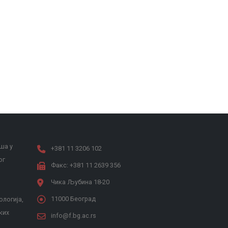
ша у
+381 11 3206 102
ог
Факс: +381 11 2639 356
Чика Љубина 18-20
11000 Београд
ологија,
ких
info@f.bg.ac.rs