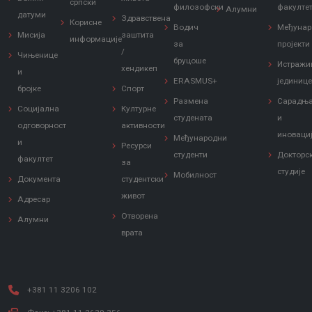
српски
филозофски
факулте
Алумни
датуми
Здравствена
Корисне
Водич
Међунар
Мисија
заштита
информације
за
пројекти
/
Чињенице
бруцоше
Истражи
хендикеп
и
ERASMUS+
јединиц
бројке
Спорт
Размена
Сарадњ
Социјална
Културне
студената
и
одговорност
активности
иноваци
Међународни
и
Ресурси
студенти
Докторс
факултет
за
студије
Мобилност
Документа
студентски
живот
Адресар
Отворена
Алумни
врата
+381 11 3206 102