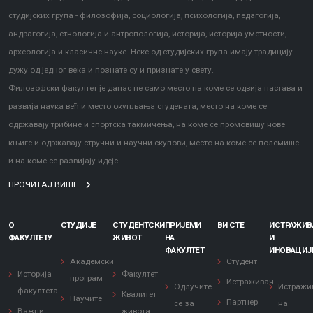
студијских група - филозофија, социологија, психологија, педагогија,
андрагогија, етнологија и антропологија, историја, историја уметности,
археологија и класичне науке. Неке од студијских група имају традицију
дужу од једног века и познате су и признате у свету.
Филозофски факултет је данас не само место на коме се одвија настава и
развија наука већ и место окупљања студената, место на коме се
одржавају трибине и спортска такмичења, на коме се промовишу нове
књиге и одржавају стручни и научни скупови, место на коме се полемише
и на коме се развијају идеје.
ПРОЧИТАЈ ВИШЕ
О
СТУДИЈЕ
СТУДЕНТСКИ
ПРИЈЕМИ
ВИ СТЕ
ИСТРАЖИ
ФАКУЛТЕТУ
ЖИВОТ
НА
И
ФАКУЛТЕТ
ИНОВАЦИЈ
Академски
Студент
Историја
Факултет
програм
Истраживач
Одлучите
Истражи
факултета
Квалитет
Научите
Партнер
се за
на
Важни
живота