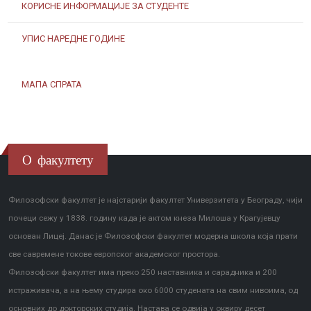
КОРИСНЕ ИНФОРМАЦИЈЕ ЗА СТУДЕНТЕ
УПИС НАРЕДНЕ ГОДИНЕ
МАПА СПРАТА
О факултету
Филозофски факултет је најстарији факултет Универзитета у Београду, чији
почеци сежу у 1838. годину када је актом кнеза Милоша у Крагујевцу
основан Лицеј. Данас је Филозофски факултет модерна школа која прати
све савремене токове европског академског простора.
Филозофски факултет има преко 250 наставника и сарадника и 200
истраживача, а на њему студира око 6000 студената на свим нивоима, од
основних до докторских студија. Настава се одвија у оквиру десет