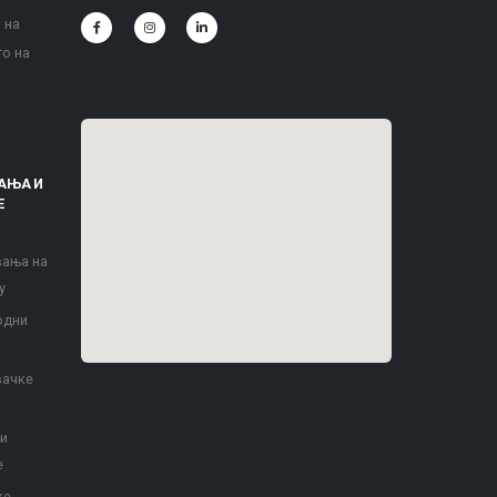
 на
то на
АЊА И
Е
вања на
у
одни
вачке
 и
е
ке