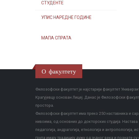
СТУДЕНТЕ
УПИС НАРЕДНЕ ГОДИНЕ
МАПА СПРАТА
О факултету
Филозофски факултет је најстарији факултет Универзит
Крагујевцу основан Лицеј. Данас је Филозофски факул
простора.
Филозофски факултет има преко 250 наставника и сара
нивоима, од основних до докторских студија. Настава с
педагогија, андрагогија, етнологија и антропологија, и
група имају традицију дужу од једног века и познате су 