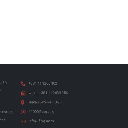
ша у
+381 11 3206 102
ог
Факс: +381 11 2639 356
Чика Љубина 18-20
11000 Београд
ологија,
ких
info@f.bg.ac.rs