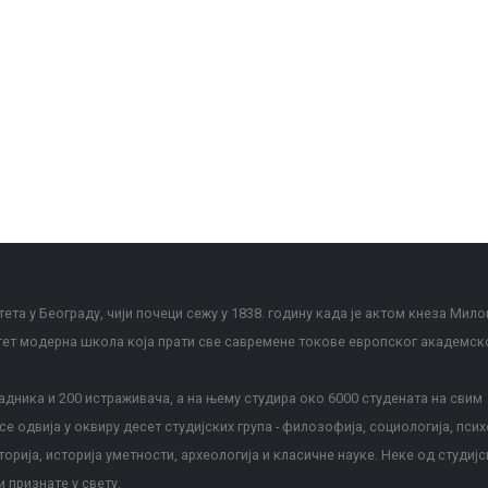
ета у Београду, чији почеци сежу у 1838. годину када је актом кнеза Мило
тет модерна школа која прати све савремене токове европског академск
дника и 200 истраживача, а на њему студира око 6000 студената на свим
е одвија у оквиру десет студијских група - филозофија, социологија, псих
сторија, историја уметности, археологија и класичне науке. Неке од студијс
и признате у свету.