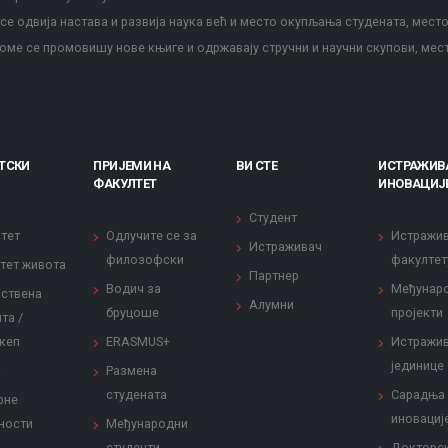
е одвија настава и развија наука већ и место окупљања студената, место
оме се промовишу нове књиге и одржавају стручни и научни скупови, мес
ТСКИ
ПРИЈЕМИ НА
ВИ СТЕ
ИСТРАЖИВ
ФАКУЛТЕТ
ИНОВАЦИЈ
Студент
тет
Одлучите се за
Истражи
Истраживач
филозофски
факултет
тет живота
Партнер
Водич за
Међунар
ствена
Алумни
бруцоше
пројекти
та /
кеп
ERASMUS+
Истражи
јединице
Размена
студената
Сарадња
рне
иновациј
ности
Међународни
студенти
Докторс