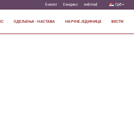
Е-налог
Е-индекс
webmail
Срб
ИС
ОДЕЉЕЊА - НАСТАВА
НАУЧНЕ ЈЕДИНИЦЕ
ВЕСТИ