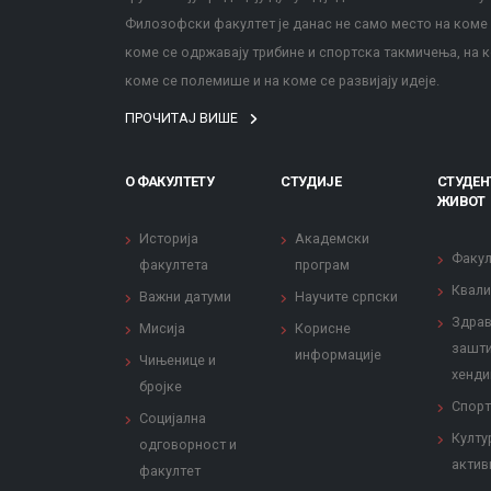
Филозофски факултет је данас не само место на коме с
коме се одржавају трибине и спортска такмичења, на к
коме се полемише и на коме се развијају идеје.
ПРОЧИТАЈ ВИШЕ
О ФАКУЛТЕТУ
СТУДИЈЕ
СТУДЕН
ЖИВОТ
Историја
Академски
Факул
факултета
програм
Квали
Важни датуми
Научите српски
Здрав
Мисија
Корисне
зашти
информације
Чињенице и
хенди
бројке
Спорт
Социјална
Култу
одговорност и
актив
факултет