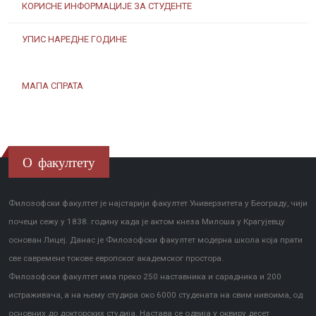
КОРИСНЕ ИНФОРМАЦИЈЕ ЗА СТУДЕНТЕ
УПИС НАРЕДНЕ ГОДИНЕ
МАПА СПРАТА
О факултету
Филозофски факултет је најстарији факултет Универзитета у Београду, чији
почеци сежу у 1838. годину када је актом кнеза Милоша у Крагујевцу
основан Лицеј. Данас је Филозофски факултет модерна школа која прати
све савремене токове европског академског простора.
Филозофски факултет има преко 250 наставника и сарадника и 200
истраживача, а на њему студира око 6000 студената на свим нивоима, од
основних до докторских студија. Настава се одвија у оквиру десет