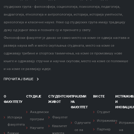
студијских група - филозофија, социологија, психологија, педагогија,
андрагогија, етнологија и антропологија, историја, историја уметности,
археологија и класичне науке. Неке од студијских група имају традицију
дужу од једног века и познате су и признате у свету.
Филозофски факултет је данас не само место на коме се одвија настава и
развија наука већ и место окупљања студената, место на коме се
одржавају трибине и спортска такмичења, на коме се промовишу нове
књиге и одржавају стручни и научни скупови, место на коме се полемише
и на коме се развијају идеје.
ПРОЧИТАЈ ВИШЕ
О
СТУДИЈЕ
СТУДЕНТСКИ
ПРИЈЕМИ
ВИ СТЕ
ИСТРАЖИ
ФАКУЛТЕТУ
ЖИВОТ
НА
И
ФАКУЛТЕТ
ИНОВАЦИЈ
Академски
Студент
Историја
Факултет
програм
Истраживач
Одлучите
Истражи
факултета
Квалитет
Научите
Партнер
се за
на
Важни
живота