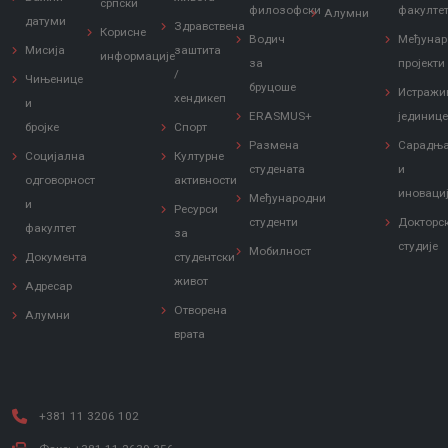
српски
филозофски
факулте
Алумни
датуми
Здравствена
Корисне
Водич
Међунар
Мисија
заштита
информације
за
пројекти
/
Чињенице
бруцоше
Истражи
хендикеп
и
ERASMUS+
јединиц
бројке
Спорт
Размена
Сарадњ
Социјална
Културне
студената
и
одговорност
активности
иноваци
Међународни
и
Ресурси
студенти
Докторс
факултет
за
студије
Мобилност
Документа
студентски
живот
Адресар
Отворена
Алумни
врата
+381 11 3206 102