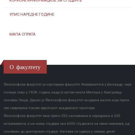
КОРИСНЕ ИНФОРМАЦИЈЕ ЗА СТУДЕНТЕ
УПИС НАРЕДНЕ ГОДИНЕ
МАПА СПРАТА
О факултету
Филозофски факултет је најстарији факултет Универзитета у Београду, чији
почеци сежу у 1838. годину када је актом кнеза Милоша у Крагујевцу
основан Лицеј. Данас је Филозофски факултет модерна школа која прати
све савремене токове европског академског простора.
Филозофски факултет има преко 250 наставника и сарадника и 200
истраживача, а на њему студира око 6000 студената на свим нивоима, од
основних до докторских студија. Настава се одвија у оквиру десет