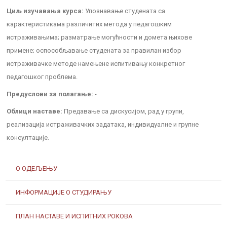
Циљ изучавања курса:
Упознавање студената са
карактеристикама различитих метода у педагошким
истраживањима; разматрање могућности и домета њихове
примене; оспособљавање студената за правилан избор
истраживачке методе намењене испитивању конкретног
педагошког проблема.
Предуслови за полагање:
-
Облици наставе:
Предавање са дискусијом, рад у групи,
реализација истраживачких задатака, индивидуалне и групне
консултације.
О ОДЕЉЕЊУ
ИНФОРМАЦИЈЕ О СТУДИРАЊУ
ПЛАН НАСТАВЕ И ИСПИТНИХ РОКОВА