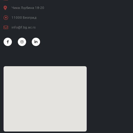
Чика Љубина 18-20
11000 Београд
info@f.bg.ac.rs