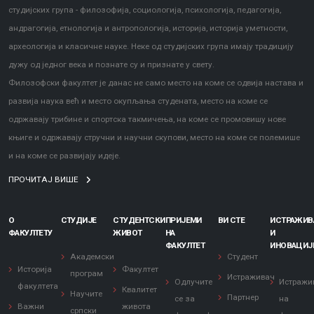
студијских група - филозофија, социологија, психологија, педагогија,
андрагогија, етнологија и антропологија, историја, историја уметности,
археологија и класичне науке. Неке од студијских група имају традицију
дужу од једног века и познате су и признате у свету.
Филозофски факултет је данас не само место на коме се одвија настава и
развија наука већ и место окупљања студената, место на коме се
одржавају трибине и спортска такмичења, на коме се промовишу нове
књиге и одржавају стручни и научни скупови, место на коме се полемише
и на коме се развијају идеје.
ПРОЧИТАЈ ВИШЕ
О
СТУДИЈЕ
СТУДЕНТСКИ
ПРИЈЕМИ
ВИ СТЕ
ИСТРАЖИ
ФАКУЛТЕТУ
ЖИВОТ
НА
И
ФАКУЛТЕТ
ИНОВАЦИЈ
Академски
Студент
Историја
Факултет
програм
Истраживач
Одлучите
Истражи
факултета
Квалитет
Научите
Партнер
се за
на
Важни
живота
српски