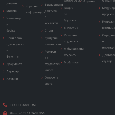
филозофски
факулте
Алумни
датуми
Здравствена
Корисне
Водич
Међунар
Мисија
заштита
информације
за
пројекти
/
Чињенице
бруцоше
Истражи
хендикеп
и
ERASMUS+
јединиц
бројке
Спорт
Размена
Сарадњ
Социјална
Културне
студената
и
одговорност
активности
иноваци
Међународни
и
Ресурси
студенти
Докторс
факултет
за
студије
Мобилност
Документа
студентски
живот
Адресар
Отворена
Алумни
врата
+381 11 3206 102
Факс: +381 11 2639 356