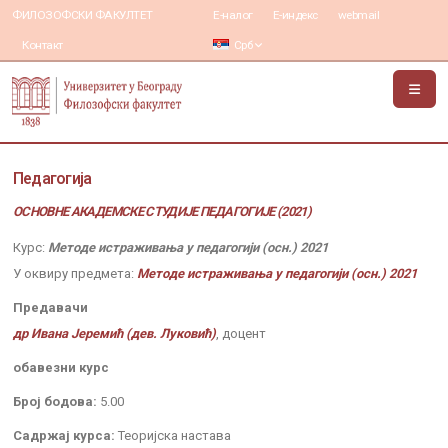
ФИЛОЗОФСКИ ФАКУЛТЕТ
Е-налог
Е-индекс
webmail
Контакт
Срб
Педагогија
ОСНОВНЕ АКАДЕМСКЕ СТУДИЈЕ ПЕДАГОГИЈЕ (2021)
Курс:
Методе истраживања у педагогији (осн.) 2021
У оквиру предмета:
Методе истраживања у педагогији (осн.) 2021
Предавачи
др Ивана Јеремић (дев. Луковић)
, доцент
обавезни курс
Број бодова:
5.00
Садржај курса:
Теоријска настава