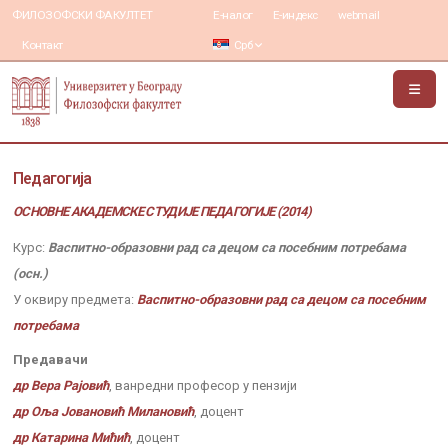
ФИЛОЗОФСКИ ФАКУЛТЕТ
Е-налог
Е-индекс
webmail
Контакт
Срб
Педагогија
ОСНОВНЕ АКАДЕМСКЕ СТУДИЈЕ ПЕДАГОГИЈЕ (2014)
Курс:
Васпитно-образовни рад са децом са посебним потребама
(осн.)
У оквиру предмета:
Васпитно-образовни рад са децом са посебним
потребама
Предавачи
др Вера Рајовић
, ванредни професор у пензији
др Оља Јовановић Милановић
, доцент
др Катарина Мићић
, доцент