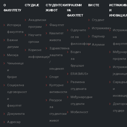
О
СТУДИЈЕ
СТУДЕНТСКИ
ПРИЈЕМИ
ВИ СТЕ
ИСТРАЖИ
ФАКУЛТЕТУ
ЖИВОТ
НА
И
ФАКУЛТЕТ
ИНОВАЦИЈ
Академски
Студент
Историја
Факултет
програм
Истраживач
Одлучите
Истражи
факултета
Квалитет
Научите
Партнер
се за
на
Важни
живота
српски
филозофски
факулте
Алумни
датуми
Здравствена
Корисне
Водич
Међунар
Мисија
заштита
информације
за
пројекти
/
Чињенице
бруцоше
Истражи
хендикеп
и
ERASMUS+
јединиц
бројке
Спорт
Размена
Сарадњ
Социјална
Културне
студената
и
одговорност
активности
иноваци
Међународни
и
Ресурси
студенти
Докторс
факултет
за
студије
Мобилност
Документа
студентски
живот
Адресар