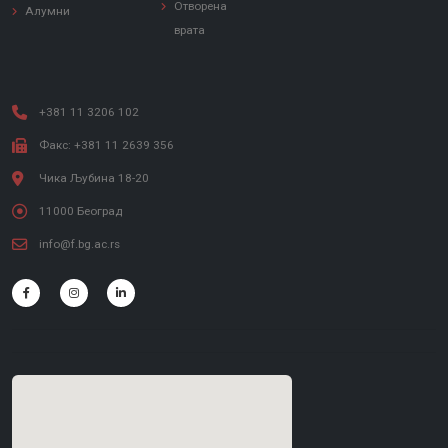
Отворена
Алумни
врата
+381 11 3206 102
Факс: +381 11 2639 356
Чика Љубина 18-20
11000 Београд
info@f.bg.ac.rs