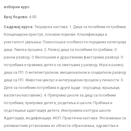
изборни курс
Број бодова:
6.00
Садржај курса:
Теоријска настава: 1. Деца са посебним потребама.
Концепцијски приступ, основни појмови. Класификација и
учесталост јављања. Психолошке особености појединих категорија
деце. Тимска процена. 2. Развој деце са посебним потребама. О
раном развоју. О биолошким и друштвеним факторима развоја. О
потребама и правима детета са сметњама у развоју. Игра и развој
деце са ПП. О интелектуалном, емоционалном и социјалном развоју
деце са ПП. Животни циклус и интеграциони процеси у личности. 3.
Дете са посебним потребама и други људи - породица, вршњаци,
васпитач/наставник). 4. Припрема школе за децу са посебним
потребама, припрема детета, родитеља и школе. Праћење и
подстицање адаптације детета. Инклузивна кзлтура школе.
Адаптације, модификације. ИОП. Практична настава: Упознавање са
релевантним установама из области образовања, здравства и