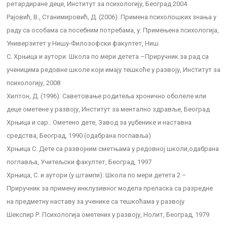
ретардиране деце, Институт за психологију, Београд 2004
Рајовић, В., Станимировић, Д. (2006): Примена психолошких знања у
раду са особама са посебним потребама, у: Примењена психологија,
Универзитет у Нишу-Филозофски факултет, Ниш
С. Хрњица и аутори: Школа по мери детета –Приручник за рад са
ученицима редовне школе који имају тешкоће у развоју, Институт за
психологију, 2008
Хилтон, Д. (1996): Саветовање родитеља хронично оболеле или
деце ометене у развоју, Институт за ментално здравље, Београд
Хрњица и сар.: Ометено дете, Завод за уџбенике и наставна
средства, Београд, 1990 (одабрана поглавља)
Хрњица С. Дете са развојним сметњама у редовној школи,одабрана
поглавља, Учитељски факултет, Београд, 1997
Хрњица, С. и аутори (у штампи): Школа по мери детета 2 –
Приручник за примену инклузивног модела преласка са разредне
на предметну наставу за ученике са тешкоћама у развоју
Шекспир Р. Психологија ометених у развоју, Нолит, Београд, 1979