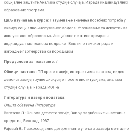
социјалне заштите;Анализа студије случаја. Израда индивидуалних
образовних програма.
Циљ изучавања курса:
Разумевање значења посебних потреба у
оквиру социјално-инклузивног модела; Упознавање са искуствима
инклузивног образовања; Иницијалне вештине креирања
индивидуалних планова подршке ; Вештине тимског рада и
изградње партнерства са породицом
Предуслови за полагање:
/
Облици наставе:
ПП презентације, интерактивна настава, видео
демонстрације, групне дискусије, посете институцијама, анализа
студије случаја, израда ИОП-а
Литература и извори података:
Општа обавезна Литература
Виготски Л.: Основи дефектологије, Завод за уџбенике и наставна
средства, Београд, 1987
Рајовић В.: Психосоцијалне детерминанте учења и развоја ментално