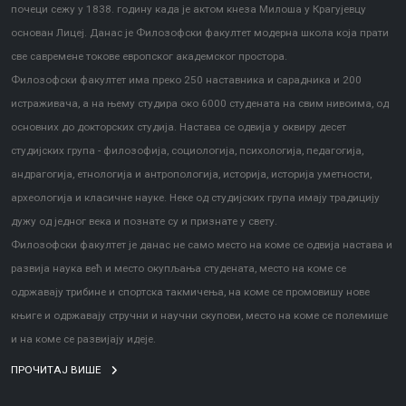
почеци сежу у 1838. годину када је актом кнеза Милоша у Крагујевцу
основан Лицеј. Данас је Филозофски факултет модерна школа која прати
све савремене токове европског академског простора.
Филозофски факултет има преко 250 наставника и сарадника и 200
истраживача, а на њему студира око 6000 студената на свим нивоима, од
основних до докторских студија. Настава се одвија у оквиру десет
студијских група - филозофија, социологија, психологија, педагогија,
андрагогија, етнологија и антропологија, историја, историја уметности,
археологија и класичне науке. Неке од студијских група имају традицију
дужу од једног века и познате су и признате у свету.
Филозофски факултет је данас не само место на коме се одвија настава и
развија наука већ и место окупљања студената, место на коме се
одржавају трибине и спортска такмичења, на коме се промовишу нове
књиге и одржавају стручни и научни скупови, место на коме се полемише
и на коме се развијају идеје.
ПРОЧИТАЈ ВИШЕ