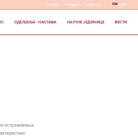
Е-налог
Е-индекс
webmail
Срб
ИС
ОДЕЉЕЊА - НАСТАВА
НАУЧНЕ ЈЕДИНИЦЕ
ВЕСТИ
них истраживања:
актеристике.