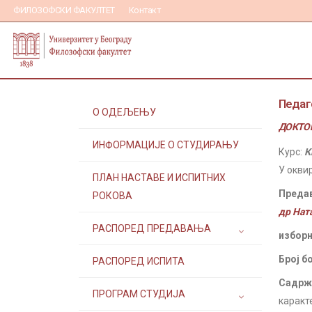
ФИЛОЗОФСКИ ФАКУЛТЕТ
Контакт
Педаг
О ОДЕЉЕЊУ
ДОКТОР
ИНФОРМАЦИЈЕ О СТУДИРАЊУ
Курс:
К
У окви
ПЛАН НАСТАВЕ И ИСПИТНИХ
Преда
РОКОВА
др Нат
РАСПОРЕД ПРЕДАВАЊА
изборн
Број б
РАСПОРЕД ИСПИТА
Садржа
ПРОГРАМ СТУДИЈА
каракт