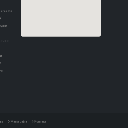
вања на
у
одни
вачке
 и
е
ке
ња
Мапа сајта
Контакт