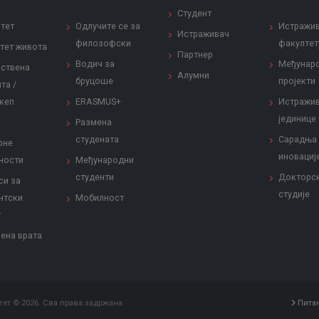
Студент
тет
Одлучите се за
Истражи
Истраживач
филозофски
факултет
тет живота
Партнер
Водич за
Међунар
ствена
Алумни
бруцоше
пројекти
та /
кеп
ERASMUS+
Истражи
јединице
Размена
студената
Сарадња
рне
иновациј
ности
Међународни
студенти
Докторс
си за
студије
нтски
Мобилност
т
ена врата
ет © 2026. Сва права задржана
Пита