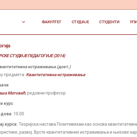
ФАКУЛТЕТ
СТУДИЈЕ
СТУДЕНТИ
УП
огија
СКЕ СТУДИЈЕ ПЕДАГОГИЈЕ (2014)
вантитативна истраживања (докт.)
ру предмета:
Квантитативна истраживања
вачи
аша Матовић
, редовни професор
и курс
одова:
10.00
ј курса:
Теоријска настава Позитивизам као основа квантитатив
еристике, развој. Врсте квантитативних истраживања и њихове кар