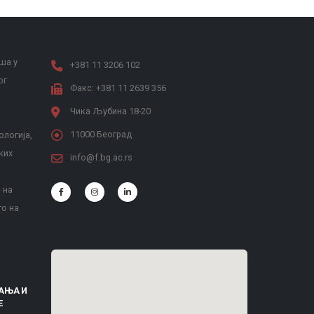
ша у
+381 11 3206 102
ог
Факс: +381 11 2639 356
Чика Љубина 18-20
11000 Београд
ологија,
ких
info@f.bg.ac.rs
 на
то на
АЊА И
Е