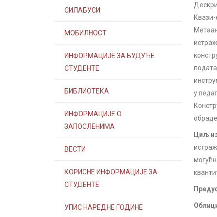
Дескри
СИЛАБУСИ
Квази-
Метаан
МОБИЛНОСТ
истраж
констр
ИНФОРМАЦИЈЕ ЗА БУДУЋЕ
подата
СТУДЕНТЕ
инстру
БИБЛИОТЕКА
у педа
Констр
ИНФОРМАЦИЈЕ О
обраде
ЗАПОСЛЕНИМА
Циљ из
истраж
ВЕСТИ
могућн
КОРИСНЕ ИНФОРМАЦИЈЕ ЗА
кванти
СТУДЕНТЕ
Предус
Облици
УПИС НАРЕДНЕ ГОДИНЕ