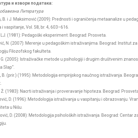
тура и извори података:
обавезна Литература
, B. i J. Maksimović (2009): Prednosti i ograničenja metaanalize u peda
i vaspitanje, Vol. 58, br. 4, 603–616.
, LJ. (1981): Pedagoški eksperiment. Beograd: Prosveta.
ić, N. (2007): Merenje u pedagoškim istraživanjima. Beograd: Institut za
giju Filozofskog fakulteta.
, G. (2005): Istraživačke metode u psihologiji i drugim društvenim znano
a Slap“.
ć, B. (prir.) (1995): Metodologija empirijskog naučnog istraživanja. Beogr
.
, Ž. (1983): Nacrti istraživanja i proveravanje hipoteza. Beograd: Prosvet
vić, D. (1996): Metodologija istraživanja u vaspitanju i obrazovanju. Vranj
iteta u Nišu.
ović, D. (2008): Metodologija psiholoških istraživanja. Beograd: Centar 
iju.