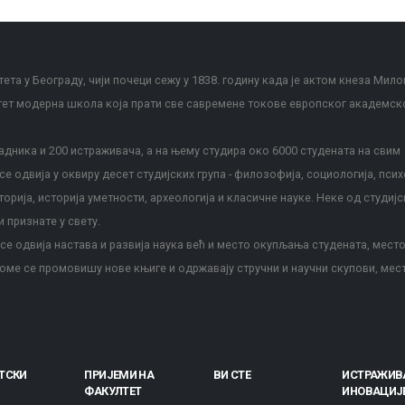
ета у Београду, чији почеци сежу у 1838. годину када је актом кнеза Мило
тет модерна школа која прати све савремене токове европског академск
дника и 200 истраживача, а на њему студира око 6000 студената на свим
е одвија у оквиру десет студијских група - филозофија, социологија, псих
сторија, историја уметности, археологија и класичне науке. Неке од студијс
и признате у свету.
е одвија настава и развија наука већ и место окупљања студената, место
оме се промовишу нове књиге и одржавају стручни и научни скупови, мес
ТСКИ
ПРИЈЕМИ НА
ВИ СТЕ
ИСТРАЖИВ
ФАКУЛТЕТ
ИНОВАЦИЈ