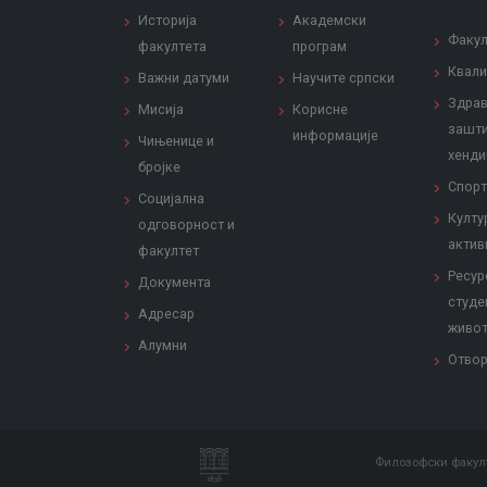
Историја
Академски
Факул
факултета
програм
Квали
Важни датуми
Научите српски
Здрав
Мисија
Корисне
зашти
информације
Чињенице и
хенди
бројке
Спорт
Социјална
Култу
одговорност и
актив
факултет
Ресур
Документа
студе
Адресар
живо
Алумни
Отвор
Филозофски факулт