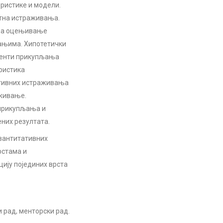
ристике и модели.
тна истраживања.
 за оцењивање
ањима. Хипотетички
ументи прикупљања
еристика
ативних истраживања
аживање.
 прикупљања и
них резултата.
вантитативних
рстама и
ију појединих врста
 рад, менторски рад.