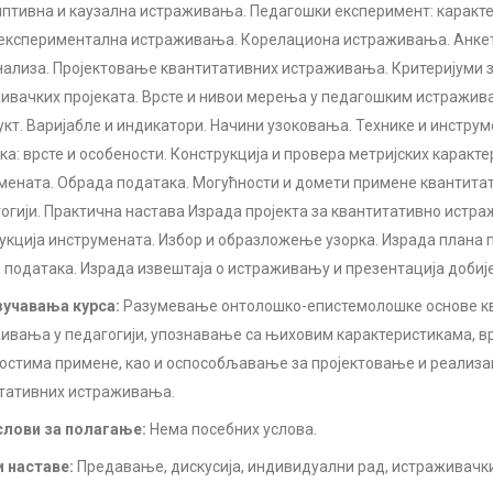
птивна и каузална истраживања. Педагошки експеримент: каракте
експериментална истраживања. Корелациона истраживања. Анке
ализа. Пројектовање квантитативних истраживања. Критеријуми
ивачких пројеката. Врсте и нивои мерења у педагошким истражив
укт. Варијабле и индикатори. Начини узоковања. Технике и инстр
ка: врсте и особености. Конструкција и провера метријских каракт
мената. Обрада података. Могућности и домети примене квантит
гогији. Практична настава Израда пројекта за квантитативно истр
укција инструмената. Избор и образложење узорка. Израда плана
 података. Израда извештаја о истраживању и презентација добије
учавања курса:
Разумевање онтолошко-епистемолошке основе к
ивања у педагогији, упознавање са њиховим карактеристикама, в
остима примене, као и оспособљавање за пројектовање и реализац
тативних истраживања.
лови за полагање:
Нема посебних услова.
 наставе:
Предавање, дискусија, индивидуални рад, истраживачки