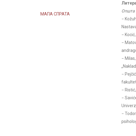
Литера
Општа 
МАПА СПРАТА
− Kožuh
Nastava 
− Kocić
− Matov
andrago
− Milas
„Naklad
− Pejči
fakultet
− Ristić
− Saviće
Univerz
− Todor
psiholog