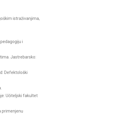
goškim istraživanjima,
 pedagogiju i
stima. Jastrebarsko:
ad: Defektološki
a.
e: Učiteljski fakultet
za primenjenu