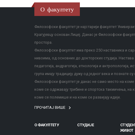
О факултету
Филозофски факултет је најстарији факултет Универзит
Крагујевцу основан Лицеј. Данас је Филозофски факул
простора.
Филозофски факултет има преко 250 наставника и сара
нивоима, од основних до докторских студија. Настава с
педагогија, андрагогија, етнологија и антропологија, и
група имају традицију дужу од једног века и познате су 
Филозофски факултет је данас не само место на коме с
коме се одржавају трибине и спортска такмичења, на к
коме се полемише и на коме се развијају идеје.
ПРОЧИТАЈ ВИШЕ
О ФАКУЛТЕТУ
СТУДИЈЕ
СТУДЕН
ЖИВОТ