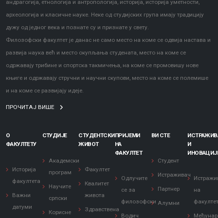
андрагогија, етнологија и антропологија, историја, историја уметности,
археологија и класичне науке. Неке од студијских група имају традицију
дужу од једног века и познате су и признате у свету.
Филозофски факултет је данас не само место на коме се одвија настава и
развија наука већ и место окупљања студената, место на коме се
одржавају трибине и спортска такмичења, на коме се промовишу нове
књиге и одржавају стручни и научни скупови, место на коме се полемише
и на коме се развијају идеје.
ПРОЧИТАЈ ВИШЕ
О
СТУДИЈЕ
СТУДЕНТСКИ
ПРИЈЕМИ
ВИ СТЕ
ИСТРАЖИ
ФАКУЛТЕТУ
ЖИВОТ
НА
И
ФАКУЛТЕТ
ИНОВАЦИЈ
Академски
Студент
Историја
Факултет
програм
Истраживач
Одлучите
Истражи
факултета
Квалитет
Научите
Партнер
се за
на
Важни
живота
српски
филозофски
факулте
Алумни
датуми
Здравствена
Корисне
Водич
Међунар