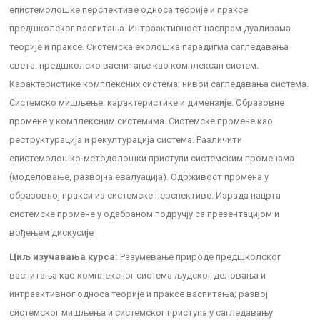
епистемолошке перспективе односа теорије и праксе
предшколског васпитања. Интраактивност наспрам дуализама
теорије и праксе. Системска еколошка парадигма сагледавања
света: предшколско васпитање као комплексан систем.
Карактеристике комплексних система; нивои сагледавања система.
Системско мишљење: карактеристике и димензије. Образовне
промене у комплексним системима. Системске промене као
реструктурација и рекултурација система. Различити
епистемолошко-методолошки приступи системским променама
(моделовање, развојна евалуација). Одрживост промена у
образовној пракси из системске перспективе. Израда нацрта
системске промене у одабраном подручју са презентацијом и
вођењем дискусије
Циљ изучавања курса:
Разумевање природе предшколског
васпитања као комплексног система људског деловања и
интраактивног односа теорије и праксе васпитања; развој
системског мишљења и системског приступа у сагледавању