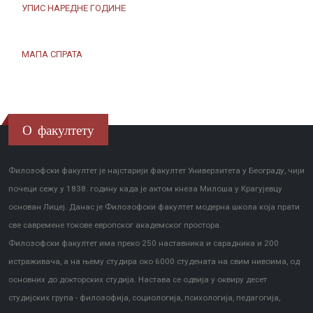
УПИС НАРЕДНЕ ГОДИНЕ
МАПА СПРАТА
О факултету
Филозофски факултет је најстарији факултет Универзитета у Београду, чији
почеци сежу у 1838. годину када је актом кнеза Милоша у Крагујевцу
основан Лицеј. Данас је Филозофски факултет модерна школа која прати
све савремене токове европског академског простора.
Филозофски факултет има преко 250 наставника и сарадника и 200
истраживача, а на њему студира око 6000 студената на свим нивоима, од
основних до докторских студија. Настава се одвија у оквиру десет
студијских група - филозофија, социологија, психологија, педагогија,