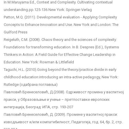
In M.Maruyama Ed., Context and Complexity. Cultivating contextual
understanding.pp.125-136 New York: Springer-Verlag
Patton, M.Q. (2011). Developmental evaluation - Applying Complexity
Concepts to Enhance Innovation and Use. New York and London: The
Guilford Press
Reigeluth, C.M. (2008). Chaos theory and the sciences of complexity:
Foundations for transforming education. In B. Despres (Ed.), Systems
Thinkers in Action: A Field Guide for Effective Change Leadership in
Education. New York: Rowman & Littlefield
Taguchi, H.L. (2010).Going beyond the theory/practice divide in early
childhood education:introducing an intra-active pedagogy, New York:
Rutledge (одабрана поглавља)
Павловић Бренеселовић, Д.(2008). Одрживост промена у васпитној
пракси, у Образовљање и учење – претпоставке европских
интеграција, Београд: ИПА, стр. 193-207
Павловић Бренеселовић, Д. (2009). Промене у васпитној пракси:
изводљивост и/или компатибилност, Педагогија, год. 64, бр. 2, стр.