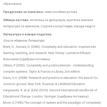
образовања
Предуслови за полагање:
нема посебних услова
Облици наставе:
излагања са дискусијом, критичка анализа
литературе са приказом, стручне консултације, израда нацрта
Литература и извори података:
Општа обавезна Литература
Brent, D., Sumara, D. (2006). Complexity and education: inquiries into
learning, teaching, and research. New Yersey: Lawrence Erlbaum
Associates (одабрана поглавља
Cilliers, P. (2002). Complexity and postmodernism - Understanding
complex systems. Taylor & Francis e-Library, 2nd edition
Davis, S.H. (2008). Research and practice in education: the search for
common ground. New York: Rowman & Littlefield Education
Hargreaves, А. et al. (Eds) (2010). Second International Handbook of
Educational Change. London: Springer. (одабрана поглавља)
Morin, E.(1992).The concept of system and the paradigm of complexity.