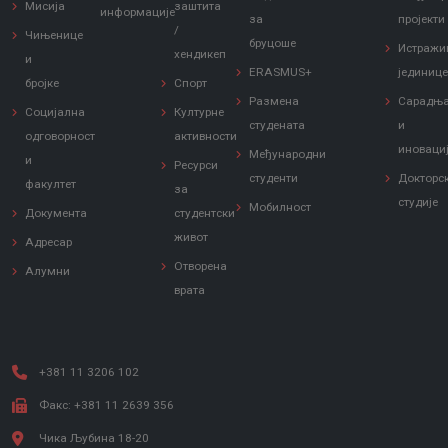
Мисија
заштита
информације
за
пројекти
/
Чињенице
бруцоше
Истражи
хендикеп
и
ERASMUS+
јединиц
бројке
Спорт
Размена
Сарадњ
Социјална
Културне
студената
и
одговорност
активности
иноваци
Међународни
и
Ресурси
студенти
Докторс
факултет
за
студије
Мобилност
Документа
студентски
живот
Адресар
Отворена
Алумни
врата
+381 11 3206 102
Факс: +381 11 2639 356
Чика Љубина 18-20