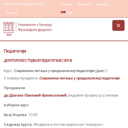
ФИЛОЗОФСКИ ФАКУЛТЕТ
Е-налог
Е-индекс
webmail
Контакт
Срб
Педагогија
ДОКТОРСКЕ СТУДИЈЕ ПЕДАГОГИЈЕ (2014)
Курс:
Савремена питања у предшколској педагогији (докт.)
У оквиру предмета:
Савремена питања у предшколској педагогији
Предавачи
др Драгана Павловић-Бренеселовић
, редовни професор у пензији
изборни курс
Број бодова:
10.00
Садржај курса:
Модерна и постмодерна као теоријско-