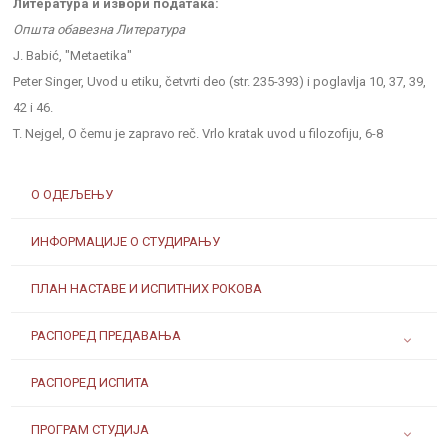
Литература и извори података:
Општа обавезна Литература
J. Babić, "Metaetika"
Peter Singer, Uvod u etiku, četvrti deo (str. 235-393) i poglavlja 10, 37, 39,
42 i 46.
T. Nejgel, O čemu je zapravo reč. Vrlo kratak uvod u filozofiju, 6-8
О ОДЕЉЕЊУ
ИНФОРМАЦИЈЕ О СТУДИРАЊУ
ПЛАН НАСТАВЕ И ИСПИТНИХ РОКОВА
РАСПОРЕД ПРЕДАВАЊА
РАСПОРЕД ИСПИТА
ПРОГРАМ СТУДИЈА