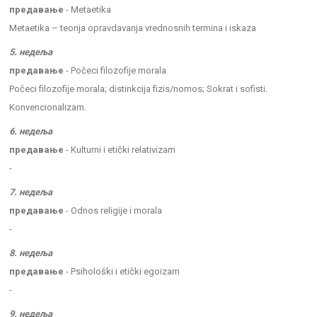
предавање
- Metaetika
Metaetika – teorija opravdavanja vrednosnih termina i iskaza
5. недеља
предавање
- Počeci filozofije morala
Počeci filozofije morala; distinkcija fizis/nomos; Sokrat i sofisti.
Konvencionalizam.
6. недеља
предавање
- Kulturni i etički relativizam
-
7. недеља
предавање
- Odnos religije i morala
-
8. недеља
предавање
- Psihološki i etički egoizam
-
9. недеља