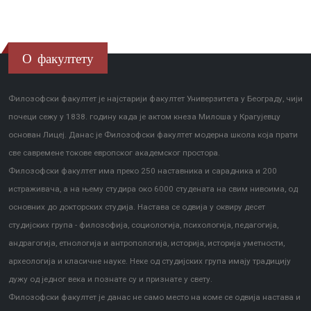
О факултету
Филозофски факултет је најстарији факултет Универзитета у Београду, чији
почеци сежу у 1838. годину када је актом кнеза Милоша у Крагујевцу
основан Лицеј. Данас је Филозофски факултет модерна школа која прати
све савремене токове европског академског простора.
Филозофски факултет има преко 250 наставника и сарадника и 200
истраживача, а на њему студира око 6000 студената на свим нивоима, од
основних до докторских студија. Настава се одвија у оквиру десет
студијских група - филозофија, социологија, психологија, педагогија,
андрагогија, етнологија и антропологија, историја, историја уметности,
археологија и класичне науке. Неке од студијских група имају традицију
дужу од једног века и познате су и признате у свету.
Филозофски факултет је данас не само место на коме се одвија настава и