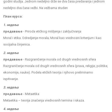
godini studija. Jednom nedeljno drže se dva časa predavanja i jednom
nedeljno dva časa vežbi. Na vežbama studen
План курса:
1. недеља
предавање
- Priroda etičkog mišljenja i zaključivanja
Moral i etika. Odredjenje morala; Moral kao vrednosni kriterijum i kao
socijalna činjenica.
2. недеља
предавање
- Razgraničenje morala od drugih vrednosnih sfera
Razgraničenje morala od drugih vrednosnih sfera (prava, religije, politike,
ekonomije, nauke). Podela etičkih teorija i njihovo preliminarno
ispitivanje.
3. недеља
предавање
- Metaetika
Metaetika – teorija značenja vrednosnih termina i iskaza.
4. недеља