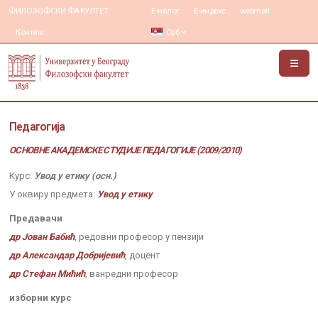
ФИЛОЗОФСКИ ФАКУЛТЕТ
Е-налог
Е-индекс
webmail
Контакт
Срб
Педагогија
ОСНОВНЕ АКАДЕМСКЕ СТУДИЈЕ ПЕДАГОГИЈЕ (2009/2010)
Курс:
Увод у етику (осн.)
У оквиру предмета:
Увод у етику
Предавачи
др Јован Бабић
, редовни професор у пензији
др Александар Добријевић
, доцент
др Стефан Мићић
, ванредни професор
изборни курс