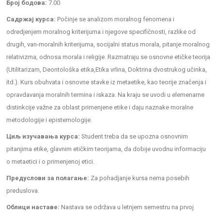
Број бодова:
7.00
Садржај курса:
Počinje se analizom moralnog fenomena i
odredjenjem moralnog kriterijuma i njegove specifičnosti, razlike od
drugih, van-moralnih kriterijuma, socijalni status morala, pitanje moralnog
relativizma, odnosa morala i religije. Razmatraju se osnovne etičke teorija
(Utilitarizam, Deontološka etika,Etika vrlina, Doktrina dvostrukog učinka,
itd.). Kurs obuhvata i osnovne stavke iz metaetike, kao teorije značenja i
opravdavanja moralnih termina i iskaza. Na kraju se uvodi u elemenarne
distinkcije važne za oblast primenjene etike i daju naznake moralne
metodologije i epistemologije.
Циљ изучавања курса:
Student treba da se upozna osnovnim
pitanjima etike, glavnim etičkim teorijama, da dobije uvodnu informaciju
o metaetici i o primenjenoj etici.
Предуслови за полагање:
Za pohadjanje kursa nema posebih
preduslova.
Облици наставе:
Nastava se održava u letnjem semestru na prvoj