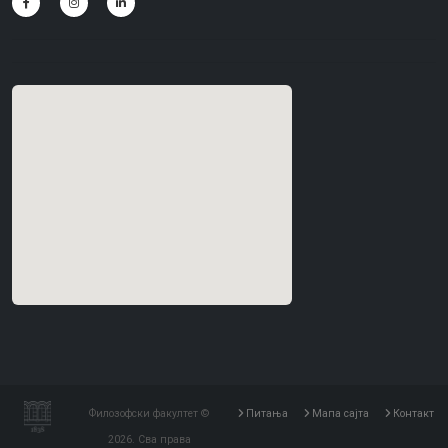
Филозофски факултет ©
Питања
Мапа сајта
Контакт
2026. Сва права