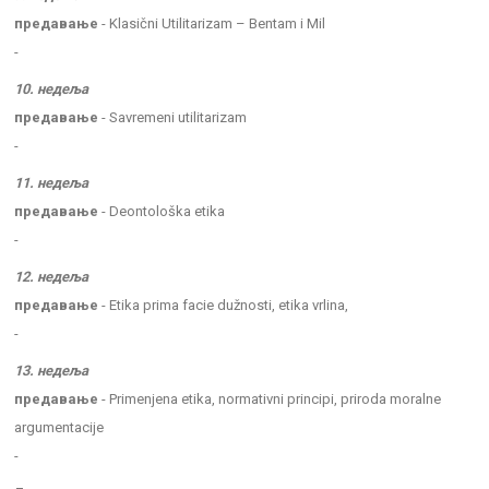
предавање
- Klasični Utilitarizam – Bentam i Mil
-
10. недеља
предавање
- Savremeni utilitarizam
-
11. недеља
предавање
- Deontološka etika
-
12. недеља
предавање
- Etika prima facie dužnosti, etika vrlina,
-
13. недеља
предавање
- Primenjena etika, normativni principi, priroda moralne
argumentacije
-