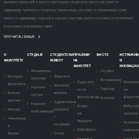
развија наука већ и место окупљања студената, место на коме се
одржавају трибине и спортска такмичења, на коме се промовишу нове
књиге и одржавају стручни и научни скупови, место на коме се полемише
и на коме се развијају идеје.
ПРОЧИТАЈ ВИШЕ
О
СТУДИЈЕ
СТУДЕНТСКИ
ПРИЈЕМИ
ВИ СТЕ
ИСТРАЖИ
ФАКУЛТЕТУ
ЖИВОТ
НА
И
ФАКУЛТЕТ
ИНОВАЦИЈ
Академски
Студент
Историја
Факултет
програм
Истраживач
Одлучите
Истражи
факултета
Квалитет
Научите
Партнер
се за
на
Важни
живота
српски
филозофски
факулте
Алумни
датуми
Здравствена
Корисне
Водич
Међунар
Мисија
заштита
информације
за
пројекти
/
Чињенице
бруцоше
Истражи
хендикеп
и
ERASMUS+
јединиц
бројке
Спорт
Размена
Сарадњ