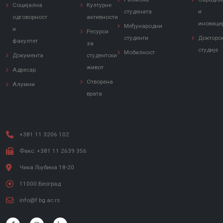
Социјална
Културне
студената
и
одговорност
активности
иноваци
Међународни
и
Ресурси
студенти
Докторс
факултет
за
студије
Мобилност
Документа
студентски
живот
Адресар
Отворена
Алумни
врата
+381 11 3206 102
Факс: +381 11 2639 356
Чика Љубина 18-20
11000 Београд
info@f.bg.ac.rs