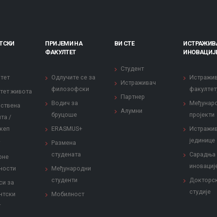
ТСКИ
ПРИЈЕМИ НА
ВИ СТЕ
ИСТРАЖИВ
ФАКУЛТЕТ
ИНОВАЦИЈ
Студент
тет
Одлучите се за
Истражи
Истраживач
филозофски
факултет
тет живота
Партнер
Водич за
Међунар
ствена
Алумни
бруцоше
пројекти
та /
кеп
ERASMUS+
Истражи
јединице
Размена
студената
Сарадња
рне
иновациј
ности
Међународни
студенти
Докторс
си за
студије
нтски
Мобилност
т