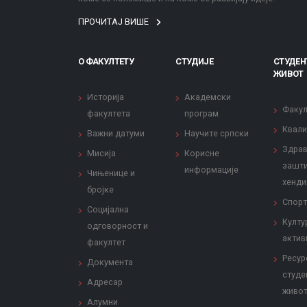
ПРОЧИТАЈ ВИШЕ
О ФАКУЛТЕТУ
СТУДИЈЕ
СТУДЕН
ЖИВОТ
Историја
Академски
Факул
факултета
програм
Квали
Важни датуми
Научите српски
Здрав
Мисија
Корисне
зашти
информације
Чињенице и
хенди
бројке
Спорт
Социјална
Култу
одговорност и
актив
факултет
Ресур
Документа
студе
Адресар
живо
Алумни