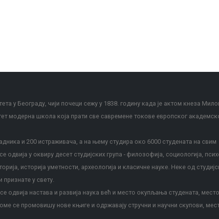
ета у Београду, чији почеци сежу у 1838. годину када је актом кнеза Мило
тет модерна школа која прати све савремене токове европског академск
дника и 200 истраживача, а на њему студира око 6000 студената на свим
е одвија у оквиру десет студијских група - филозофија, социологија, псих
сторија, историја уметности, археологија и класичне науке. Неке од студијс
и признате у свету.
е одвија настава и развија наука већ и место окупљања студената, место
оме се промовишу нове књиге и одржавају стручни и научни скупови, мес