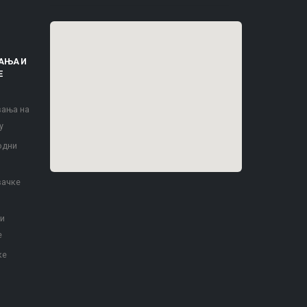
АЊА И
Е
вања на
у
одни
вачке
 и
е
ке