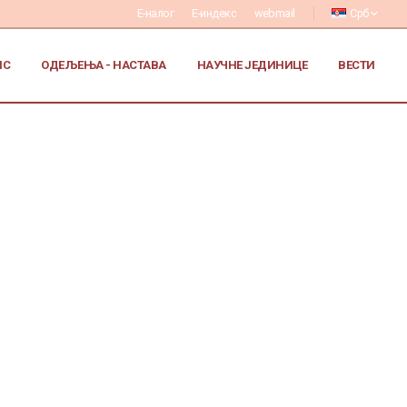
Е-налог
Е-индекс
webmail
Срб
ИС
ОДЕЉЕЊА - НАСТАВА
НАУЧНЕ ЈЕДИНИЦЕ
ВЕСТИ