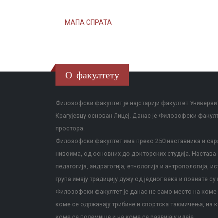
МАПА СПРАТА
О факултету
Филозофски факултет је најстарији факултет Универзит
Крагујевцу основан Лицеј. Данас је Филозофски факул
простора.
Филозофски факултет има преко 250 наставника и сара
нивоима, од основних до докторских студија. Настава с
педагогија, андрагогија, етнологија и антропологија, и
група имају традицију дужу од једног века и познате су 
Филозофски факултет је данас не само место на коме с
коме се одржавају трибине и спортска такмичења, на к
коме се полемише и на коме се развијају идеје.