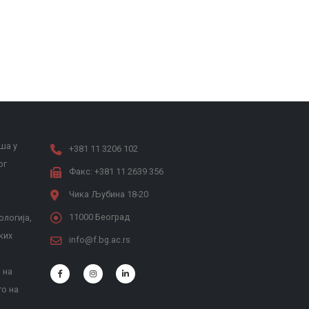
ша у
+381 11 3206 102
ог
Факс: +381 11 2639 356
Чика Љубина 18-20
11000 Београд
ологија,
ких
info@f.bg.ac.rs
 на
то на