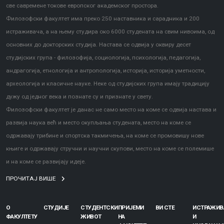
све савремене токове европског академског простора.
Филозофски факултет има преко 250 наставника и сарадника и 200
истраживача, а на њему студира око 6000 студената на свим нивоима, од
основних до докторских студија. Настава се одвија у оквиру десет
студијских група - филозофија, социологија, психологија, педагогија,
андрагогија, етнологија и антропологија, историја, историја уметности,
археологија и класичне науке. Неке од студијских група имају традицију
дужу од једног века и познате су и признате у свету.
Филозофски факултет је данас не само место на коме се одвија настава и
развија наука већ и место окупљања студената, место на коме се
одржавају трибине и спортска такмичења, на коме се промовишу нове
књиге и одржавају стручни и научни скупови, место на коме се полемише
и на коме се развијају идеје.
ПРОЧИТАЈ ВИШЕ
О
СТУДИЈЕ
СТУДЕНТСКИ
ПРИЈЕМИ
ВИ СТЕ
ИСТРАЖИ
ФАКУЛТЕТУ
ЖИВОТ
НА
И