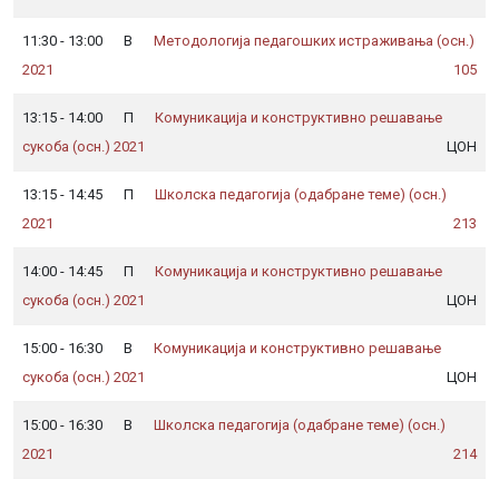
11:30 - 13:00
В
Методологија педагошких истраживања (осн.)
др Наташа Матовић
др Ивана Јеремић (дев. Луковић)
, редовни професор
, доцент
2021
105
13:15 - 14:00
П
Комуникација и конструктивно решавање
др Јелена Врањешевић
, редовни професор
сукоба (осн.) 2021
ЦОН
13:15 - 14:45
П
Школска педагогија (одабране теме) (осн.)
др Зорица Шаљић
, ванредни професор
2021
213
14:00 - 14:45
П
Комуникација и конструктивно решавање
др Јелена Врањешевић
, редовни професор
сукоба (осн.) 2021
ЦОН
15:00 - 16:30
В
Комуникација и конструктивно решавање
др Јелена Врањешевић
, редовни професор
сукоба (осн.) 2021
ЦОН
15:00 - 16:30
В
Школска педагогија (одабране теме) (осн.)
др Зорица Шаљић
, ванредни професор
2021
214