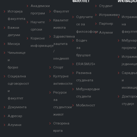
ФАКУЛТЕТ
ИНОВАЦИЈ
Академски
Студент
Историја
Факултет
програм
Истраживач
Одлучите
Истражи
факултета
Квалитет
Научите
Партнер
се за
на
Важни
живота
српски
филозофски
факулте
Алумни
датуми
Здравствена
Корисне
Водич
Међунар
Мисија
заштита
информације
за
пројекти
/
Чињенице
бруцоше
Истражи
хендикеп
и
ERASMUS+
јединиц
бројке
Спорт
Размена
Сарадњ
Социјална
Културне
студената
и
одговорност
активности
иноваци
Међународни
и
Ресурси
студенти
Докторс
факултет
за
студије
Мобилност
Документа
студентски
живот
Адресар
Отворена
Алумни
врата