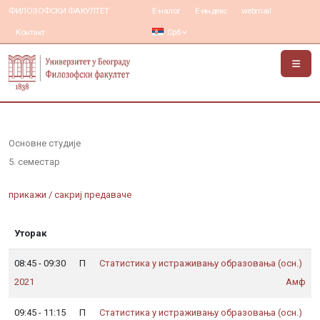
ФИЛОЗОФСКИ ФАКУЛТЕТ
Е-налог
Е-индекс
webmail
Контакт
Срб
Основне студије
5. семестар
прикажи / сакриј предаваче
Уторак
08:45 - 09:30
П
Статистика у истраживању образовања (осн.)
др Александар Зорић
др Оливер Тошковић
др Анђела Шошкић
, доцент
, ванредни професор
, доцент
2021
Амф
09:45 - 11:15
П
Статистика у истраживању образовања (осн.)