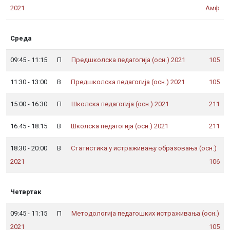
др Александар Зорић
др Оливер Тошковић
др Анђела Шошкић
, доцент
, ванредни професор
, доцент
2021
Амф
Среда
др Живка К
09:45 - 11:15
П
Предшколска педагогија (осн.) 2021
105
др Живка К
11:30 - 13:00
В
Предшколска педагогија (осн.) 2021
105
,
15:00 - 16:30
П
Школска педагогија (осн.) 2021
211
др Емина Хебиб
,
16:45 - 18:15
В
Школска педагогија (осн.) 2021
211
18:30 - 20:00
В
Статистика у истраживању образовања (осн.)
др Оливер Тошковић
, ванредни професор
2021
106
Четвртак
09:45 - 11:15
П
Методологија педагошких истраживања (осн.)
,
2021
105