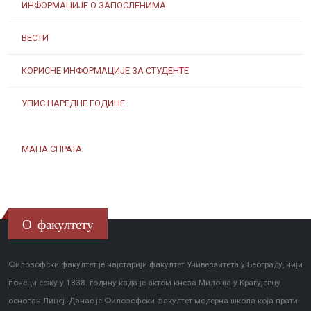
ИНФОРМАЦИЈЕ О ЗАПОСЛЕНИМА
ВЕСТИ
КОРИСНЕ ИНФОРМАЦИЈЕ ЗА СТУДЕНТЕ
УПИС НАРЕДНЕ ГОДИНЕ
МАПА СПРАТА
О факултету
Филозофски факултет је најстарији факултет Универзитета у Београду, чији
почеци сежу у 1838. годину када је актом кнеза Милоша у Крагујевцу
основан Лицеј. Данас је Филозофски факултет модерна школа која прати