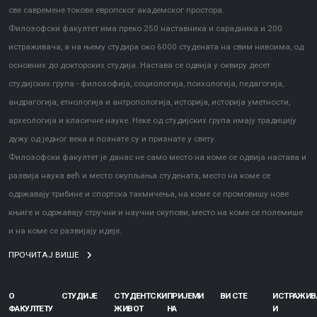
све савремене токове европског академског простора.
Филозофски факултет има преко 250 наставника и сарадника и 200
истраживача, а на њему студира око 6000 студената на свим нивоима, од
основних до докторских студија. Настава се одвија у оквиру десет
студијских група - филозофија, социологија, психологија, педагогија,
андрагогија, етнологија и антропологија, историја, историја уметности,
археологија и класичне науке. Неке од студијских група имају традицију
дужу од једног века и познате су и признате у свету.
Филозофски факултет је данас не само место на коме се одвија настава и
развија наука већ и место окупљања студената, место на коме се
одржавају трибине и спортска такмичења, на коме се промовишу нове
књиге и одржавају стручни и научни скупови, место на коме се полемише
и на коме се развијају идеје.
ПРОЧИТАЈ ВИШЕ
О
СТУДИЈЕ
СТУДЕНТСКИ
ПРИЈЕМИ
ВИ СТЕ
ИСТРАЖИ
ФАКУЛТЕТУ
ЖИВОТ
НА
И