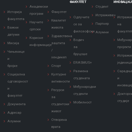
ФАКУЛТЕТ
ИНОВАЦИЈ
Академски
Студент
Историја
Факултет
програм
Истраживач
Одлучите
Истражи
факултета
Квалитет
Научите
Партнер
се за
на
Важни
живота
српски
филозофски
факулте
Алумни
датуми
Здравствена
Корисне
Водич
Међунар
Мисија
заштита
информације
за
пројекти
/
Чињенице
бруцоше
Истражи
хендикеп
и
ERASMUS+
јединиц
бројке
Спорт
Размена
Сарадњ
Социјална
Културне
студената
и
одговорност
активности
иноваци
Међународни
и
Ресурси
студенти
Докторс
факултет
за
студије
Мобилност
Документа
студентски
живот
Адресар
Отворена
Алумни
врата