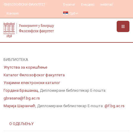
ФИЛОЗОФСКИ ФАКУЛТЕТ
Е-налог
Е-индекс
webmail
Контакт
Срб
БИБЛИОТЕКА
Упутства за коришћење
Каталог Филозофског факултета
Узајамни електронски каталог
Гордана Брашанац
,
Дипломирани библиотекар
Е-пошта:
gbrasana@f.bg.ac.rs
Марија Шаранчић
,
Дипломирани библиотекар
Е-пошта:
@f.bg.ac.rs
О ОДЕЉЕЊУ