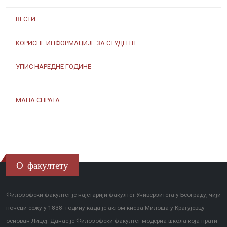
ВЕСТИ
КОРИСНЕ ИНФОРМАЦИЈЕ ЗА СТУДЕНТЕ
УПИС НАРЕДНЕ ГОДИНЕ
МАПА СПРАТА
О факултету
Филозофски факултет је најстарији факултет Универзитета у Београду, чији
почеци сежу у 1838. годину када је актом кнеза Милоша у Крагујевцу
основан Лицеј. Данас је Филозофски факултет модерна школа која прати