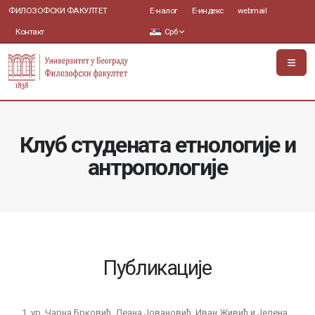
ФИЛОЗОФСКИ ФАКУЛТЕТ
Е-налог
Е-индекс
webmail
Контакт
Срб
Клуб студената етнологије и
антропологије
Публикације
ур. Чарна Брковић, Деана Јовановић, Иван Живић и Јелена