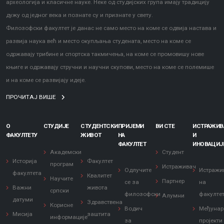
археологија и класичне науке. Неке од студијских група имају традицију
дужу од једног века и познате су и признате у свету.
Филозофски факултет је данас не само место на коме се одвија настава и
развија наука већ и место окупљања студената, место на коме се
одржавају трибине и спортска такмичења, на коме се промовишу нове
књиге и одржавају стручни и научни скупови, место на коме се полемише
и на коме се развијају идеје.
ПРОЧИТАЈ ВИШЕ
О
СТУДИЈЕ
СТУДЕНТСКИ
ПРИЈЕМИ
ВИ СТЕ
ИСТРАЖИ
ФАКУЛТЕТУ
ЖИВОТ
НА
И
ФАКУЛТЕТ
ИНОВАЦИЈ
Академски
Студент
Историја
Факултет
програм
Истраживач
Одлучите
Истражи
факултета
Квалитет
Научите
Партнер
се за
на
Важни
живота
српски
филозофски
факулте
Алумни
датуми
Здравствена
Корисне
Водич
Међунар
Мисија
заштита
информације
за
пројекти