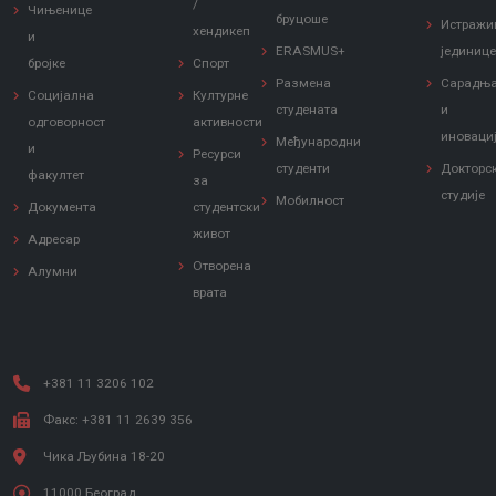
/
Чињенице
бруцоше
Истражи
хендикеп
и
ERASMUS+
јединиц
бројке
Спорт
Размена
Сарадњ
Социјална
Културне
студената
и
одговорност
активности
иноваци
Међународни
и
Ресурси
студенти
Докторс
факултет
за
студије
Мобилност
Документа
студентски
живот
Адресар
Отворена
Алумни
врата
+381 11 3206 102
Факс: +381 11 2639 356
Чика Љубина 18-20
11000 Београд