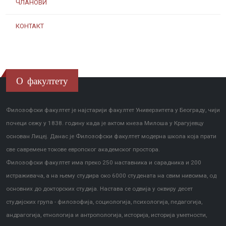
ЧЛАНОВИ
КОНТАКТ
О факултету
Филозофски факултет је најстарији факултет Универзитета у Београду, чији
почеци сежу у 1838. годину када је актом кнеза Милоша у Крагујевцу
основан Лицеј. Данас је Филозофски факултет модерна школа која прати
све савремене токове европског академског простора.
Филозофски факултет има преко 250 наставника и сарадника и 200
истраживача, а на њему студира око 6000 студената на свим нивоима, од
основних до докторских студија. Настава се одвија у оквиру десет
студијских група - филозофија, социологија, психологија, педагогија,
андрагогија, етнологија и антропологија, историја, историја уметности,